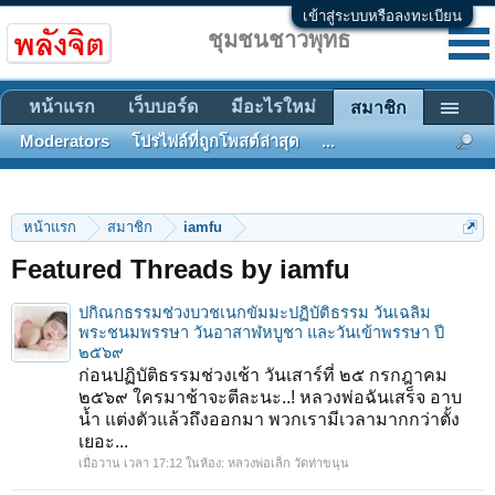
เข้าสู่ระบบหรือลงทะเบียน
ชุมชนชาวพุทธ
หน้าแรก
เว็บบอร์ด
มีอะไรใหม่
สมาชิก
Moderators
โปรไฟล์ที่ถูกโพสต์ล่าสุด
...
หน้าแรก
สมาชิก
iamfu
Featured Threads by iamfu
ปกิณกธรรมช่วงบวชเนกขัมมะปฏิบัติธรรม วันเฉลิม
พระชนมพรรษา วันอาสาฬหบูชา และวันเข้าพรรษา ปี
๒๕๖๙
ก่อนปฏิบัติธรรมช่วงเช้า วันเสาร์ที่ ๒๕ กรกฎาคม
๒๕๖๙ ใครมาช้าจะตีละนะ..! หลวงพ่อฉันเสร็จ อาบ
น้ำ แต่งตัวแล้วถึงออกมา พวกเรามีเวลามากกว่าตั้ง
เยอะ...
เมื่อวาน เวลา 17:12
ในห้อง:
หลวงพ่อเล็ก วัดท่าขนุน