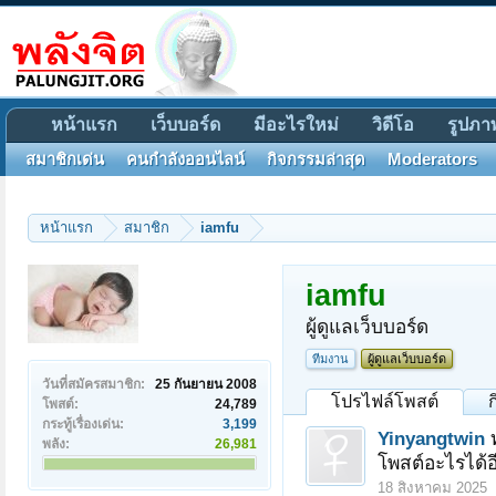
หน้าแรก
เว็บบอร์ด
มีอะไรใหม่
วิดีโอ
รูปภา
สมาชิกเด่น
คนกำลังออนไลน์
กิจกรรมล่าสุด
Moderators
หน้าแรก
สมาชิก
iamfu
iamfu
ผู้ดูแลเว็บบอร์ด
ทีมงาน
ผู้ดูแลเว็บบอร์ด
วันที่สมัครสมาชิก:
25 กันยายน 2008
โปรไฟล์โพสต์
โพสต์:
24,789
กระทู้เรื่องเด่น:
3,199
Yinyangtwin
พลัง:
26,981
โพสต์อะไรได้อ
18 สิงหาคม 2025