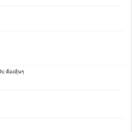
บ ต้องลุ้นๆ
Oatto81
อัตตชิโน
โมฆบุรุษ