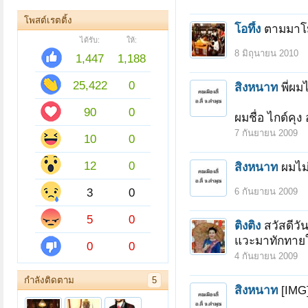
โพสต์เรตติ้ง
โอทึ้ง
ตามมาโม
ได้รับ:
ให้:
8 มิถุนายน 2010
1,447
1,188
25,422
0
สิงหนาท
พี่ผม
90
0
ผมชื่อ ไกด์คุง
7 กันยายน 2009
10
0
12
0
สิงหนาท
ผมไม่
3
0
6 กันยายน 2009
5
0
ติงติง
สวัสดีวัน
แวะมาทักทาย
0
0
4 กันยายน 2009
กำลังติดตาม
5
สิงหนาท
[IMG