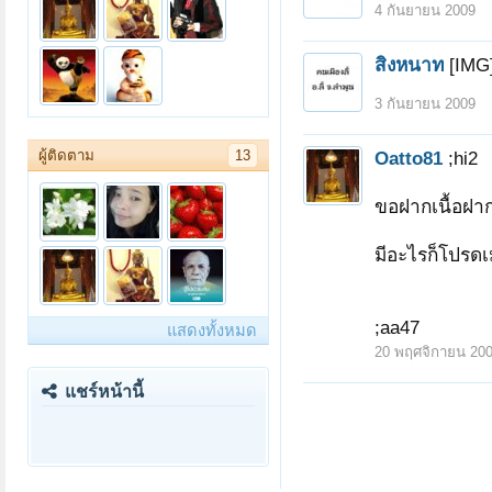
4 กันยายน 2009
สิงหนาท
[IMG
3 กันยายน 2009
ผู้ติดตาม
13
Oatto81
;hi2
ขอฝากเนื้อฝา
มีอะไรก็โปรดเ
;aa47
แสดงทั้งหมด
20 พฤศจิกายน 20
แชร์หน้านี้