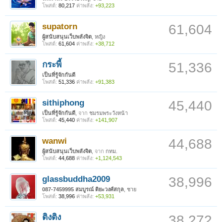
โพสต์:
80,217
ค่าพลัง:
+93,223
supatorn
61,604
ผู้สนับสนุนเว็บพลังจิต
, หญิง
โพสต์:
61,604
ค่าพลัง:
+38,712
กระพี้
51,336
เป็นที่รู้จักกันดี
โพสต์:
51,336
ค่าพลัง:
+91,383
sithiphong
45,440
เป็นที่รู้จักกันดี
,
จาก
ชมรมพระวังหน้า
โพสต์:
45,440
ค่าพลัง:
+141,907
wanwi
44,688
ผู้สนับสนุนเว็บพลังจิต
,
จาก
กทม.
โพสต์:
44,688
ค่าพลัง:
+1,124,543
glassbuddha2009
38,996
087-7459995 สมบูรณ์ ติยะวงศ์สกุล
, ชาย
โพสต์:
38,996
ค่าพลัง:
+53,931
ติงติง
38,272