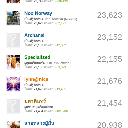
โพสต์:
23,747
ค่าพลัง:
+236,439
Noo Norway
23,623
เป็นที่รู้จักกันดี
,
จาก
ไกลบ้าน (Norway)
โพสต์:
23,623
ค่าพลัง:
+82,121
Archanai
23,152
เป็นที่รู้จักกันดี
โพสต์:
23,152
ค่าพลัง:
+12,362
Specialized
22,155
ผู้ดูแลเว็บบอร์ด
, ชาย,
จาก
เชียงราย
โพสต์:
22,155
ค่าพลัง:
+83,379
lynn@nice
21,676
เป็นที่รู้จักกันดี
โพสต์:
21,676
ค่าพลัง:
+19,465
มหาหินทร์
21,454
ผู้สนับสนุนเว็บพลังจิต
โพสต์:
21,454
ค่าพลัง:
+181,786
สายหลวงปู่มั่น
20,938