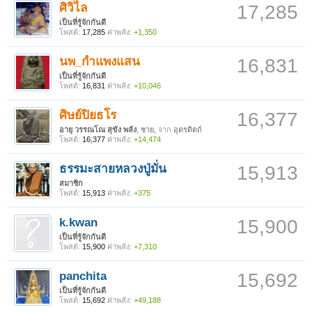
ศิวิไล
17,285
เป็นที่รู้จักกันดี
โพสต์:
17,285
ค่าพลัง:
+1,350
นพ_กำแพงแสน
16,831
เป็นที่รู้จักกันดี
โพสต์:
16,831
ค่าพลัง:
+10,046
ศิษย์ปิยธโร
16,377
อายุ วรรณโณ สุขัง พลัง
, ชาย,
จาก
อุตรดิตถ์
โพสต์:
16,377
ค่าพลัง:
+14,474
ธรรมะสายหลวงปู่มั่น
15,913
สมาชิก
โพสต์:
15,913
ค่าพลัง:
+375
k.kwan
15,900
เป็นที่รู้จักกันดี
โพสต์:
15,900
ค่าพลัง:
+7,310
panchita
15,692
เป็นที่รู้จักกันดี
โพสต์:
15,692
ค่าพลัง:
+49,188