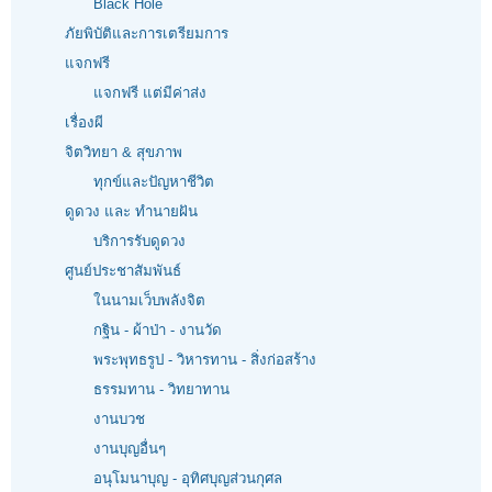
Black Hole
ภัยพิบัติและการเตรียมการ
แจกฟรี
แจกฟรี แต่มีค่าส่ง
เรื่องผี
จิตวิทยา & สุขภาพ
ทุกข์และปัญหาชีวิต
ดูดวง และ ทำนายฝัน
บริการรับดูดวง
ศูนย์ประชาสัมพันธ์
ในนามเว็บพลังจิต
กฐิน - ผ้าป่า - งานวัด
พระพุทธรูป - วิหารทาน - สิ่งก่อสร้าง
ธรรมทาน - วิทยาทาน
งานบวช
งานบุญอื่นๆ
อนุโมนาบุญ - อุทิศบุญส่วนกุศล