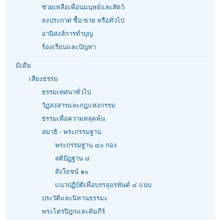
ช่วยเหลือเพื่อนมนุษย์และสัตว์
ลงประกาศ ซื้อ-ขาย หรือทั่วไป
อานิสงส์การทำบุญ
ร้องเรียนและปัญหา
มิเดีย
เสียงธรรม
ธรรมเทศนาทั่วไป
วัฏสงสารและกฎแห่งกรรม
ธรรมเพื่อความหลุดพ้น
สมาธิ - พระกรรมฐาน
พระกรรมฐาน ๔๐ กอง
สติปัฏฐาน ๔
สังโยชน์ ๑๐
แนวปฏิบัติเพื่อบรรลุอรหันต์ ๔ แบบ
ประวัติและนิทานธรรมะ
พระไตรปิฎกและคัมภีร์