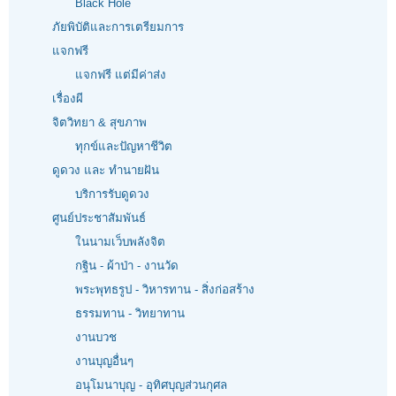
Black Hole
ภัยพิบัติและการเตรียมการ
แจกฟรี
แจกฟรี แต่มีค่าส่ง
เรื่องผี
จิตวิทยา & สุขภาพ
ทุกข์และปัญหาชีวิต
ดูดวง และ ทำนายฝัน
บริการรับดูดวง
ศูนย์ประชาสัมพันธ์
ในนามเว็บพลังจิต
กฐิน - ผ้าป่า - งานวัด
พระพุทธรูป - วิหารทาน - สิ่งก่อสร้าง
ธรรมทาน - วิทยาทาน
งานบวช
งานบุญอื่นๆ
อนุโมนาบุญ - อุทิศบุญส่วนกุศล