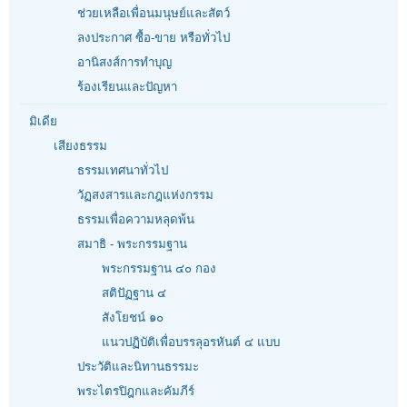
ช่วยเหลือเพื่อนมนุษย์และสัตว์
ลงประกาศ ซื้อ-ขาย หรือทั่วไป
อานิสงส์การทำบุญ
ร้องเรียนและปัญหา
มิเดีย
เสียงธรรม
ธรรมเทศนาทั่วไป
วัฏสงสารและกฎแห่งกรรม
ธรรมเพื่อความหลุดพ้น
สมาธิ - พระกรรมฐาน
พระกรรมฐาน ๔๐ กอง
สติปัฏฐาน ๔
สังโยชน์ ๑๐
แนวปฏิบัติเพื่อบรรลุอรหันต์ ๔ แบบ
ประวัติและนิทานธรรมะ
พระไตรปิฎกและคัมภีร์