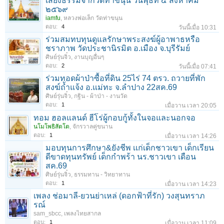
เสียงธรรมจากวัดท่าขนุน วันพุธที่ ๕ สิงหาคม
๒๕๖๙
iamfu
,
หลวงพ่อเล็ก วัดท่าขนุน
ตอบ:
4
วันนี้เมื่อ 10:31
ร่วมสมทบทุนดูแลรักษาพระสงฆ์ผู้อาพาธหรือ
ชราภาพ วัดประชานิรมิต อ.เมือง จ.บุรีรัมย์
ศิษย์รุ่นจิ๋ว
,
งานบุญอื่นๆ
ตอบ:
2
วันนี้เมื่อ 07:41
ร่วมทอดผ้าป่าซื้อที่ดิน 25ไร่ 74 ตรว. ถวายที่พัก
สงฆ์ถ้ำแจ้ง อ.แม่ทะ จ.ลำปาง 22สค.69
ศิษย์รุ่นจิ๋ว
,
กฐิน - ผ้าป่า - งานวัด
ตอบ:
1
เมื่อวาน เวลา 20:05
ทอม ฮอลแลนด์ ฮีโร่ผู้กอบกู้ทั้งในจอและนอกจอ
นโมโพธิสัตโต
,
จักรวาลคู่ขนาน
ตอบ:
1
เมื่อวาน เวลา 14:26
มอบทุนการศึกษา&ยังชีพ เเก่เด็กชาวเขา เด็กเรียน
ดีขาดทุนทรัพย์ เด็กกำพร้า นร.ชาวเขา เดือน
สค.69
ศิษย์รุ่นจิ๋ว
,
ธรรมทาน - วิทยาทาน
ตอบ:
1
เมื่อวาน เวลา 14:23
เพลง ช่อมาลี-ยวนย่าเหล่ (ดอกฟ้าที่รัก) วงสุนทราภ
รณ์
sam_sbcc
,
เพลงไทยสากล
ตอบ:
1
เมื่อวาน เวลา 11:09