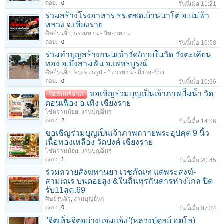
ตอบ:
0
วันนี้เมื่อ 11:21
ร่วมสร้างโรงอาหาร รร.ตชด.บ้านนาโต่ อ.แม่ฟ้า
หลวง จ.เชียงราย
ศิษย์รุ่นจิ๋ว
,
ธรรมทาน - วิทยาทาน
ตอบ:
0
วันนี้เมื่อ 10:58
ร่วมทําบุญสร้างถนนเข้าวัด/ภายในวัด วังตะเคียน
ทอง อ.บึงสามพัน จ.เพชรบูรณ์
ศิษย์รุ่นจิ๋ว
,
พระพุทธรูป - วิหารทาน - สิ่งก่อสร้าง
ตอบ:
0
วันนี้เมื่อ 10:36
ขอเชิญร่วมบุญเป็นเจ้าภาพปั้มน้ำ วัด
ปิดรับบริจาค
ดอนเฟือง อ.เทิง เชียงราย
ไข่หวานน้อย
,
งานบุญอื่นๆ
ตอบ:
2
วันนี้เมื่อ 14:36
ขอเชิญร่วมบุญเป็นเจ้าภาพถวายพระอุปคุต 9 นิ้ว
เนื้อทองเหลือง วัดปงค์ เชียงราย
ไข่หวานน้อย
,
งานบุญอื่นๆ
ตอบ:
1
วันนี้เมื่อ 20:45
ร่วมถวายสังฆทานยา เวชภัณฑ แด่พระสงฆ์-
สามเณร บนดอยสูง &ในถิ่นทุรกันดารห่างไกล ปิด
รับ11สค.69
ศิษย์รุ่นจิ๋ว
,
งานบุญอื่นๆ
ตอบ:
0
วันนี้เมื่อ 07:34
"จิตเห็นจิตอย่างแจ่มแจ้ง"(หลวงปู่ดูลย์ อตุโล)