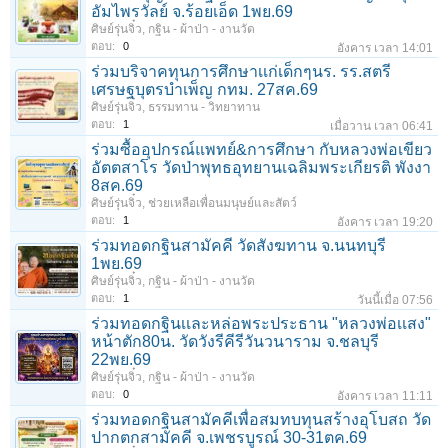
อัมไพรวัลย์ จ.ร้อยเอ็ด 1พย.69
ศิษย์รุ่นจิ๋ว
,
กฐิน - ผ้าป่า - งานวัด
ตอบ:
0
อังคาร เวลา 14:01
ร่วมบริจาคทุนการศึกษาเเก่เด็กๆนร. รร.สตรี
เศรษฐบุตรบำเพ็ญ กทม. 27สค.69
1
2
3
4
5
6
→
11
ถัดไป >
ศิษย์รุ่นจิ๋ว
,
ธรรมทาน - วิทยาทาน
ตอบ:
1
เมื่อวาน เวลา 06:41
ร่วมซื้ออุปกรณ์แพทย์&การศึกษา กับหลวงพ่อเขียว
อัตตสาโร วัดป่าพุทธอุทยานเฉลิมพระเกียรติ พังงา
8สค.69
ศิษย์รุ่นจิ๋ว
,
ช่วยเหลือเพื่อนมนุษย์และสัตว์
ตอบ:
1
อังคาร เวลา 19:20
ร่วมทอดกฐินสามัคคี วัดสังฆทาน จ.นนทบุรี
1พย.69
ศิษย์รุ่นจิ๋ว
,
กฐิน - ผ้าป่า - งานวัด
ตอบ:
1
วันนี้เมื่อ 07:56
ร่วมทอดกฐินเเละหล่อพระประธาน "หลวงพ่อเเสง"
หน้าตัก80น. วัดวังรีคีรีวันวนาราม จ.ชลบุรี
22พย.69
ศิษย์รุ่นจิ๋ว
,
กฐิน - ผ้าป่า - งานวัด
ตอบ:
0
อังคาร เวลา 11:11
ร่วมทอดกฐินสามัคคีเพื่อสมทบทุนสร้างอุโบสถ วัด
ปากตกสามัคคี จ.เพชรบูรณ์ 30-31ตค.69