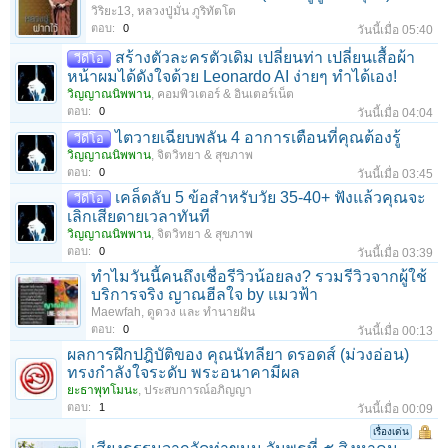
วิริยะ13
,
หลวงปู่มั่น ภูริทัตโต
ตอบ:
0
วันนี้เมื่อ 05:40
สร้างตัวละครตัวเดิม เปลี่ยนท่า เปลี่ยนเสื้อผ้า
วีดีโอ
หน้าผมได้ดังใจด้วย Leonardo AI ง่ายๆ ทำได้เอง!
วิญญาณนิพพาน
,
คอมพิวเตอร์ & อินเตอร์เน็ต
ตอบ:
0
วันนี้เมื่อ 04:04
ไตวายเฉียบพลัน 4 อาการเตือนที่คุณต้องรู้
วีดีโอ
วิญญาณนิพพาน
,
จิตวิทยา & สุขภาพ
ตอบ:
0
วันนี้เมื่อ 03:45
เคล็ดลับ 5 ข้อสำหรับวัย 35-40+ ฟังแล้วคุณจะ
วีดีโอ
เลิกเสียดายเวลาทันที
วิญญาณนิพพาน
,
จิตวิทยา & สุขภาพ
ตอบ:
0
วันนี้เมื่อ 03:39
ทำไมวันนี้คนถึงเชื่อรีวิวน้อยลง? รวมรีวิวจากผู้ใช้
บริการจริง ญาณฮีลใจ by แมวฟ้า
Maewfah
,
ดูดวง และ ทำนายฝัน
ตอบ:
0
วันนี้เมื่อ 00:13
ผลการฝึกปฎิบัติของ คุณนัทลียา ดรอดส์ (ม่วงอ่อน)
ทรงกำลังใจระดับ พระอนาคามีผล
ยะธาพุทโมนะ
,
ประสบการณ์อภิญญา
ตอบ:
1
วันนี้เมื่อ 00:09
เรื่องเด่น