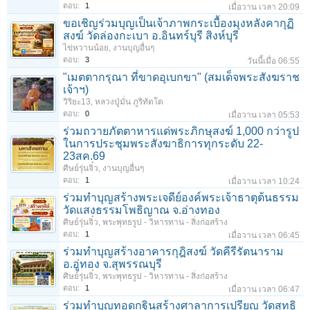
ตอบ:
1
เมื่อวาน เวลา 20:09
ขอเชิญร่วมบุญเป็นเจ้าภาพกระเบื้องมุงหลังคากุฏิ
สงฆ์ วัดล่องกะเบา อ.อินทร์บุรี สิงห์บุรี
ไข่หวานน้อย
,
งานบุญอื่นๆ
ตอบ:
3
วันนี้เมื่อ 06:55
"เมตตากรุณา ที่ขาดอุเบกขา" (สมเด็จพระสังฆราช
เจ้าฯ)
วิริยะ13
,
หลวงปู่มั่น ภูริทัตโต
ตอบ:
0
เมื่อวาน เวลา 05:53
ร่วมถวายภัตตาหารแด่พระภิกษุสงฆ์ 1,000 กว่ารูป
ในการประชุมพระสังฆาธิการทุกระดับ 22-
23สค.69
ศิษย์รุ่นจิ๋ว
,
งานบุญอื่นๆ
ตอบ:
1
เมื่อวาน เวลา 10:24
ร่วมทําบุญสร้างพระเจดีย์องค์พระเจ้าธาตุต้นธรรม
วัดแสงธรรมโพธิญาณ จ.อ่างทอง
ศิษย์รุ่นจิ๋ว
,
พระพุทธรูป - วิหารทาน - สิ่งก่อสร้าง
ตอบ:
1
เมื่อวาน เวลา 06:45
ร่วมทำบุญสร้างอาคารกุฎิสงฆ์ วัดคีรีรัตนาราม
อ.อู่ทอง จ.สุพรรณบุรี
ศิษย์รุ่นจิ๋ว
,
พระพุทธรูป - วิหารทาน - สิ่งก่อสร้าง
ตอบ:
1
เมื่อวาน เวลา 06:47
ร่วมทําบุญทอดกฐินสร้างศาลาการเปรียญ วัดสุทธิ