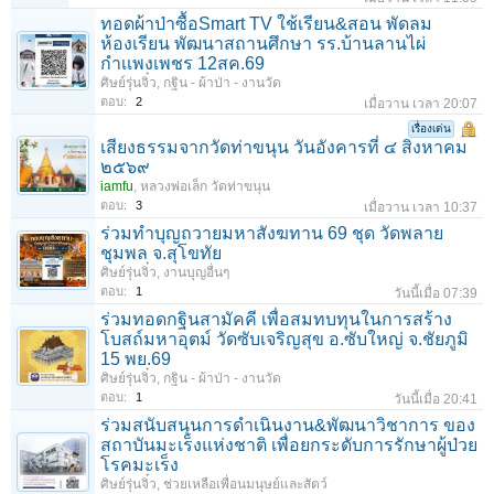
ทอดผ้าป่าซื้อSmart TV ใช้เรียน&สอน พัดลม
ห้องเรียน พัฒนาสถานศึกษา รร.บ้านลานไผ่
กําเเพงเพชร 12สค.69
ศิษย์รุ่นจิ๋ว
,
กฐิน - ผ้าป่า - งานวัด
ตอบ:
2
เมื่อวาน เวลา 20:07
เรื่องเด่น
เสียงธรรมจากวัดท่าขนุน วันอังคารที่ ๔ สิงหาคม
๒๕๖๙
iamfu
,
หลวงพ่อเล็ก วัดท่าขนุน
ตอบ:
3
เมื่อวาน เวลา 10:37
ร่วมทําบุญถวายมหาสังฆทาน 69 ชุด วัดพลาย
ชุมพล จ.สุโขทัย
ศิษย์รุ่นจิ๋ว
,
งานบุญอื่นๆ
ตอบ:
1
วันนี้เมื่อ 07:39
ร่วมทอดกฐินสามัคคี เพื่อสมทบทุนในการสร้าง
โบสถ์มหาอุตม์ วัดซับเจริญสุข อ.ซับใหญ่ จ.ชัยภูมิ
15 พย.69
ศิษย์รุ่นจิ๋ว
,
กฐิน - ผ้าป่า - งานวัด
ตอบ:
1
วันนี้เมื่อ 20:41
ร่วมสนับสนุนการดำเนินงาน&พัฒนาวิชาการ ของ
สถาบันมะเร็งแห่งชาติ เพื่อยกระดับการรักษาผู้ป่วย
โรคมะเร็ง
ศิษย์รุ่นจิ๋ว
,
ช่วยเหลือเพื่อนมนุษย์และสัตว์