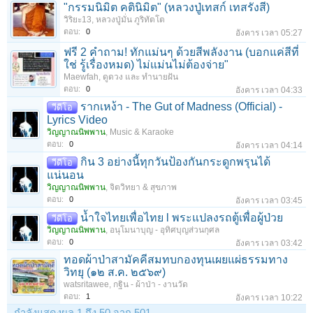
"กรรมนิมิต คตินิมิต" (หลวงปู่เทสก์ เทสรังสี)
วิริยะ13
,
หลวงปู่มั่น ภูริทัตโต
ตอบ:
0
อังคาร เวลา 05:27
ฟรี 2 คำถาม! ทักแม่นๆ ด้วยสีพลังงาน (บอกแค่สีที่
ใช่ รู้เรื่องหมด) ไม่แม่นไม่ต้องจ่าย"
Maewfah
,
ดูดวง และ ทำนายฝัน
ตอบ:
0
อังคาร เวลา 04:33
รากเหง้า - The Gut of Madness (Official) -
วีดีโอ
Lyrics Video
วิญญาณนิพพาน
,
Music & Karaoke
ตอบ:
0
อังคาร เวลา 04:14
กิน 3 อย่างนี้ทุกวันป้องกันกระดูกพรุนได้
วีดีโอ
แน่นอน
วิญญาณนิพพาน
,
จิตวิทยา & สุขภาพ
ตอบ:
0
อังคาร เวลา 03:45
น้ำใจไทยเพื่อไทย l พระแปลงรถตู้เพื่อผู้ป่วย
วีดีโอ
วิญญาณนิพพาน
,
อนุโมนาบุญ - อุทิศบุญส่วนกุศล
ตอบ:
0
อังคาร เวลา 03:42
ทอดผ้าป่าสามัคคีสมทบกองทุนเผยแผ่ธรรมทาง
วิทยุ (๑๒ ส.ค. ๒๕๖๙)
watsritawee
,
กฐิน - ผ้าป่า - งานวัด
ตอบ:
1
อังคาร เวลา 10:22