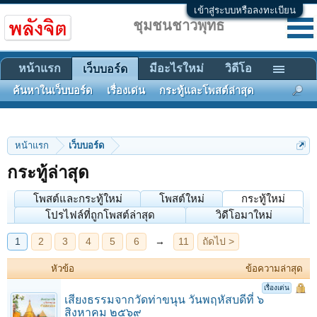
เข้าสู่ระบบหรือลงทะเบียน
ชุมชนชาวพุทธ
หน้าแรก
มีอะไรใหม่
วิดีโอ
เว็บบอร์ด
ค้นหาในเว็บบอร์ด
เรื่องเด่น
กระทู้และโพสต์ล่าสุด
หน้าแรก
เว็บบอร์ด
กระทู้ล่าสุด
1
2
3
4
5
6
→
11
ถัดไป >
โพสต์และกระทู้ใหม่
โพสต์ใหม่
กระทู้ใหม่
โปรไฟล์ที่ถูกโพสต์ล่าสุด
วิดีโอมาใหม่
หัวข้อ
ข้อความล่าสุด
เรื่องเด่น
เสียงธรรมจากวัดท่าขนุน วันพฤหัสบดีที่ ๖
สิงหาคม ๒๕๖๙