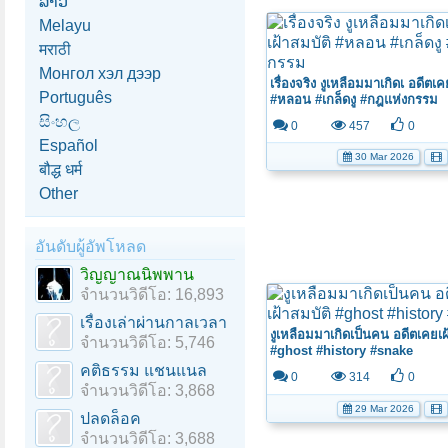
ລາວ
Melayu
मराठी
Монгол хэл дээр
เรื่องจริง งูเหลือมมาเกิดเ อดีตเค
Português
#หลอน #เกล็ดงู #กฎแห่งกรรม
සිංහල
0
457
0
Español
30 Mar 2026
बौद्ध धर्म
Other
อันดับผู้อัพโหลด
วิญญาณนิพพาน
จำนวนวิดีโอ: 16,893
เรื่องเล่าผ่านกาลเวลา
งูเหลือมมาเกิดเป็นคน อดีตเคยเฝ
จำนวนวิดีโอ: 5,746
#ghost #history #snake
คติธรรม แชนแนล
0
314
0
จำนวนวิดีโอ: 3,868
29 Mar 2026
ปลดล็อค
จำนวนวิดีโอ: 3,688