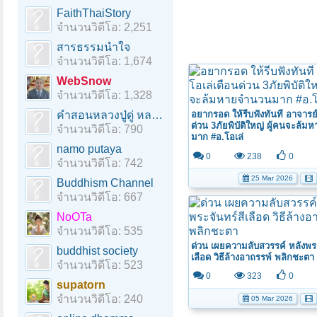
FaithThaiStory
จำนวนวิดีโอ: 2,251
สารธรรมนำใจ
จำนวนวิดีโอ: 1,674
WebSnow
จำนวนวิดีโอ: 1,328
คำสอนหลวงปู่ดู่ หลวงตาม้า
อยากรอด ให้รีบฟังทันที อาจารย์
ด่วน 3ภัยพิบัติใหญ่ ผู้คนจะล้
จำนวนวิดีโอ: 790
มาก #อ.โอเล่
namo putaya
0
238
0
จำนวนวิดีโอ: 742
25 Mar 2026
Buddhism Channel
จำนวนวิดีโอ: 667
NoOTa
จำนวนวิดีโอ: 535
ด่วน เผยความลับสวรรค์ หลังพระ
buddhist society
เลือด วิธีล้างอาถรรพ์ พลิกชะตา
จำนวนวิดีโอ: 523
0
323
0
supatorn
หน้า 1 ของ 180
1
2
3
4
5
6
→
180
จำนวนวิดีโอ: 240
05 Mar 2026