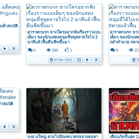
ยเฝ้าสมบัติ
ดาราตกนรก หากใครอยากฟังเรื่องราวแบบ
ดาราตกนรก หากใ
เต็มๆ ของนักแสดงหนุ่มที่หยุดหายใจไป 2
เต็มๆ ของนักแสด
นาทีแล้วฟื้นคืนชีพขึ้นมา
#คำทำนาย #ตายแ
0
280
1
0
25
30 Mar 2026
30
้าสมบัติ
จงอางใหญ่ ตามไปบิณฑบาตรหลวงพ่อชา
เตือนภัยขั้นสุด