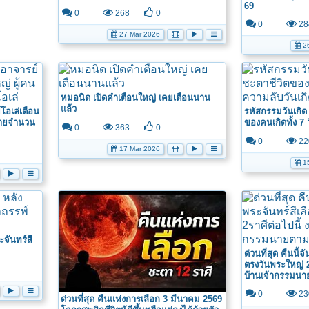
69
0
268
0
0
28
27 Mar 2026
26
หมอนิด เปิดคำเตือนใหญ่ เคยเตือนนาน
แล้ว
โอเล่เตือน
รหัสกรรมวันเกิด
มหายจำนวน
ของคนเกิดทั้ง 7 
0
363
0
0
22
17 Mar 2026
15
จันทร์สี
ด่วนที่สุด คืนนี้
ตรงวันพระใหญ่ 2
บ้านเจ้ากรรมน
ถัดไป >
0
23
ด่วนที่สุด คืนแห่งการเลือก 3 มีนาคม 2569