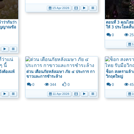
15 Apr 2026
าว่ากันว่า
ตอนที่ 3 คุณไสยม
สัญญาณข้อ
ให้ 3 ประโยคสั้นๆ
0
25
1
ังต้องแพ้
ด่วน เตือนภัยหลังเมษา ภัย ๔ ประการ กา
ช็อก สงครามล้า
ขาวและการชำระล้าง
วิกฤตใหญ่
0
344
0
0
45
11 Apr 2026
1