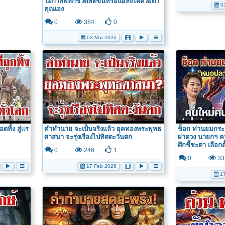
โอกาสพลิกชีวิตห้ดีขึ้นหรือแย่ลงได้ด้วยตัว
03
คุณเอง
0
384
0
03 Mar 2026
ิ้ง สู่เเร
คำทำนาย จะเป็นจริงเเล้ว ยุคทองพระพุทธ
ช็อก ท่านยมกร
ศาสนา จะรุ่งเรืองไปทิศตะวันตก
ผ่าดวง นายกฯ คน
ศึกชี้ชะตา เลือกต
0
246
1
0
33
17 Feb 2026
17