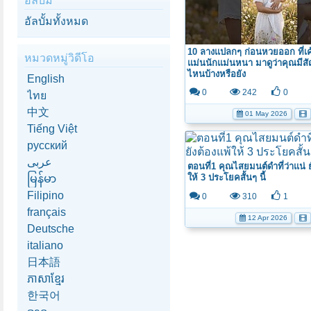
อัลบั้ม
อัลบั้มทั้งหมด
10 ลางแปลกๆ ก่อนหวยออก ที่เค้
หมวดหมู่วิดีโอ
แม่นนักแม่นหนา มาดูว่าคุณมี
ไหนบ้างหรือยัง
English
0
242
0
ไทย
中文
01 May 2026
Tiếng Việt
русский
عربى
ตอนที่1 คุณไสยมนต์ดำที่ว่าแน่ ย
ให้ 3 ประโยคสั้นๆ นี้
မြန်မာ
Filipino
0
310
1
français
12 Apr 2026
Deutsche
italiano
日本語
ភាសាខ្មែរ
한국어