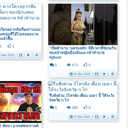
ครอยากฟังเรื่องราวแบบ
งหนุ่มที่ได้ไปเจอยมบาล
ล้วฟื้น
1
1
"เปิดตำนาน 'นครแลลับ' มิติเวลาที่ซ่อนเร้น
ของเจ้าหญิงเมืองลับแล #คำทำนาย
 Mar 2026
#ghost
0
473
0
30 Mar 2026
รีบฟังด่วน 3โหรดัง เตือน เมษา นี้ ให้ระวัง
จังหวัด ก.ไก่
0
290
0
25 Mar 2026
 12 ลัคนา อาเพศสงกรานต์