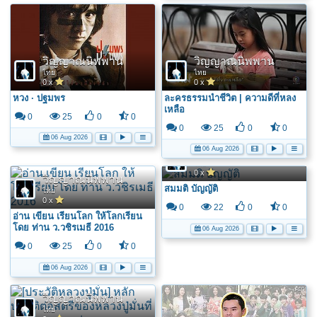
วิญญาณนิพพาน
วิญญาณนิพพาน
ไทย
ไทย
0 x
0 x
หวง · ปฐมพร
ละครธรรมนำชีวิต | ความดีที่หลง
เหลือ
0
25
0
0
0
25
0
0
06 Aug 2026
06 Aug 2026
วิญญาณนิพพาน
ไทย
0 x
วิญญาณนิพพาน
สมมติ บัญญัติ
ไทย
0 x
0
22
0
0
อ่าน เขียน เรียนโลก ให้โลกเรียน
โดย ท่าน ว.วชิรเมธี 2016
06 Aug 2026
0
25
0
0
06 Aug 2026
วิญญาณนิพพาน
ไทย