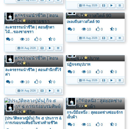
06 Aug 2026
วิญญาณนิพพาน
ไทย
วิญญาณนิพพาน
0 x
ไทย
0 x
เพลงจีบสาวสไตล์ 90
ละครธรรมนำชีวิต | ตอนตุ๊กตา
0
10
0
0
ไม้...ของชายชรา
06 Aug 2026
0
10
0
0
06 Aug 2026
วิญญาณนิพพาน
ไทย
วิญญาณนิพพาน
0 x
ไทย
0 x
ปฏิจจสมุปบาท
ละครธรรมนำชีวิต | ตอนสำนึกที่ไร้
0
10
0
0
ค่า
06 Aug 2026
0
10
0
0
06 Aug 2026
วิญญาณนิพพาน
ไทย
วิญญาณนิพพาน
0 x
ไทย
0 x
กระบี่มือหนึ่ง : สุดยอดช่างซ่อมจักร
เย็บผ้า
[ประวัติหลวงปู่มั่น] กิจ ๕ ประการ &
การเร่งอบรมศิษย์ในช่วงท้ายชีวิต
0
11
0
0