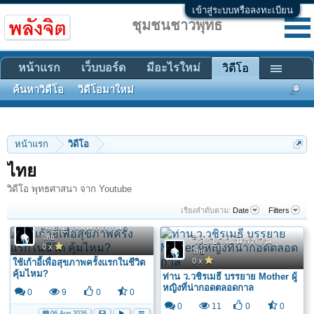
เข้าสู่ระบบหรือลงทะเบียน
ชุมชนชาวพุทธ
หน้าแรก
เว็บบอร์ด
มีอะไรใหม่
วิดีโอ
ค้นหาวิดีโอ
วิดีโอมาใหม่
หน้าแรก
วิดีโอ
ไทย
วิดีโอ พุทธศาสนา จาก Youtube
เรียงลำดับตาม:
Date
Filters
วิญญาณนิพพาน
ไทย
วิญญาณนิพพาน
0 x
ไทย
0 x
ใช้เก้าอี้เพื่อสุขภาพครั้งแรกในชีวิต
คุ้มไหม?
ท่าน ว.วชิรเมธี บรรยาย Mother ผู้
หญิงที่น่ากอดตลอดกาล
0
9
0
0
0
11
0
0
06 Aug 2026