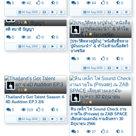
0
42
0
0
0
44
0
0
04 Aug 2026
04 Aug 2026
วิญญาณนิพพาน
ไทย
0 x
วิญญาณนิพพาน
สติ สมาธิ ปัญญา
ไทย
0 x
0
36
0
0
[ประวัติหลวงปู่มั่น] "หนังสือที่หลวง
ปู่มั่นแนะนำ" & ทำไมห้ามเนื้อสัตว์
04 Aug 2026
บางชนิด
0
35
0
0
04 Aug 2026
วิญญาณนิพพาน
ไทย
0 x
วิญญาณนิพพาน
Thailand's Got Talent Season 4-
ไทย
4D Audition EP.3 2/6
0 x
หิน เหล็ก ไฟ Sound Check งาน
0
319
0
0
ภายใน (Private) ณ ZAB SPACE
เลียบด่วนเอกมัย-รามอินทรา 30
04 Aug 2026
มิถุนายน 2566
0
37
0
0