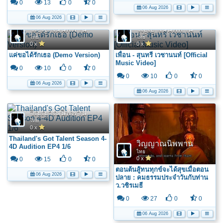
0
13
0
0
06 Aug 2026
06 Aug 2026
วิญญาณนิพพาน
วิญญาณนิพพาน
ไทย
ไทย
0 x
0 x
แค่ขอได้รักเธอ (Demo Version)
เพื่อน - สุนทรี เวชานนท์ [Official
Music Video]
0
10
0
0
0
10
0
0
06 Aug 2026
06 Aug 2026
วิญญาณนิพพาน
ไทย
0 x
Thailand's Got Talent Season 4-
วิญญาณนิพพาน
4D Audition EP4 1/6
ไทย
0 x
0
15
0
0
ตอนต้นสู้ทนทุกข์จะได้สุขเมื่อตอน
06 Aug 2026
ปลาย : คมธรรมประจำวันกับท่าน
ว.วชิรเมธี
0
27
0
0
06 Aug 2026