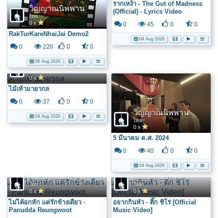
รากเหง้า - The Gut of Madness
วิญญาณนิพพาน
(Official) - Lyrics Video
ไทย
0 x
0
45
0
0
RakTurKareNhaiJai Demo2
04 Aug 2026
0
220
0
0
06 Aug 2026
วิญญาณนิพพาน
1
2
3
4
5
6
→
ถัดไป >
1153
ไทย
0 x
ไม้เท้ามายากล
0
37
0
0
วิญญาณนิพพาน
04 Aug 2026
ไทย
0 x
5 มีนาคม ค.ศ. 2024
0
40
0
0
04 Aug 2026
วิญญาณนิพพาน
วิญญาณนิพพาน
ไทย
ไทย
0 x
0 x
ไม่ได้อกหัก แค่รักข้างเดียว ·
อยากกินหัว - ติ๊ก ชิโร่ [Official
Panudda Reungwoot
Music Video]