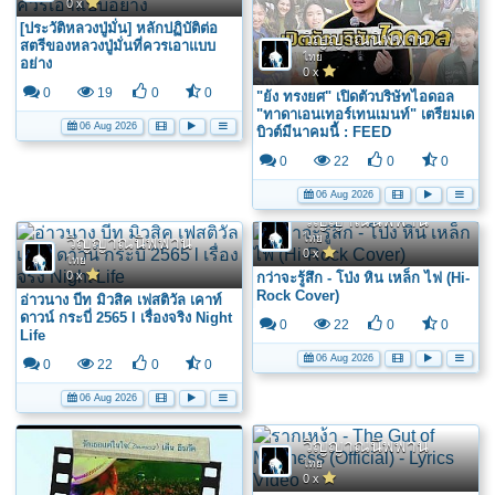
0 x
[ประวัติหลวงปู่มั่น] หลักปฏิบัติต่อ
วิญญาณนิพพาน
สตรีของหลวงปู่มั่นที่ควรเอาแบบ
ไทย
อย่าง
0 x
0
19
0
0
"ย้ง ทรงยศ" เปิดตัวบริษัทไอดอล
"ทาดาเอนเทอร์เทนเมนท์" เตรียมเด
06 Aug 2026
บิวต์มีนาคมนี้ : FEED
0
22
0
0
06 Aug 2026
วิญญาณนิพพาน
ไทย
วิญญาณนิพพาน
0 x
ไทย
0 x
กว่าจะรู้สึก - โป่ง หิน เหล็ก ไฟ (Hi-
Rock Cover)
อ่าวนาง บีท มิวสิค เฟสติวัล เคาท์
ดาวน์ กระบี่ 2565 l เรื่องจริง Night
0
22
0
0
Life
06 Aug 2026
0
22
0
0
06 Aug 2026
วิญญาณนิพพาน
ไทย
0 x