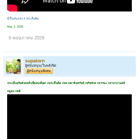
มีเรื่องกับแสง X พระสิ้นคิด
May 2, 2026
6 พฤษภาคม 2026
supatorn
ผู้สนับสนุนเว็บพลังจิต
ผู้สนับสนุนพิเศษ
ประเด็นอริยสัจ4คลิปนี้ตอบเดือด! #พระสิ้นคิด #หลวงตาสินทรัพย์ #อริยสัจ4 #ธรรมะ #อานาปานสติ
#ดูลม #สติ