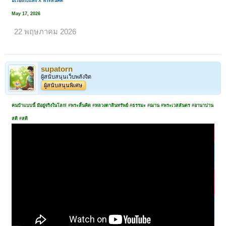
มีเรื่องกับแสง X พระสิ้นคิด
May 17, 2026
22 พฤษภาคม 2026
supatorn
ผู้สนับสนุนเว็บพลังจิต
ผู้สนับสนุนพิเศษ
คนบ้าแบบนี้ มีอยู่จริงในโลก! #พระสิ้นคิด #หลวงตาสินทรัพย์ #ธรรมะ #ฌาน #พระเวสสันดร #อานาปาน
สติ #สติ