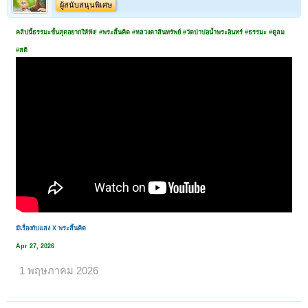
ผู้สนับสนุนพิเศษ
คลิปนี้ธรรมะขั้นสุดอยากให้ฟัง! #พระสิ้นคิด #หลวงตาสินทรัพย์ #วัดป่าบ่อน้ำพระอินทร์ #ธรรมะ #ดูลม
#สติ
มีเรื่องกับแสง X พระสิ้นคิด
Apr 27, 2026
1 พฤษภาคม 2026