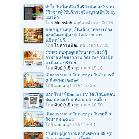
ทำไมวันนี้คนถึงเชื่อรีวิวน้อยลง? รวม
รีวิวจากผู้ใช้บริการจริง ญาณฮีลใจ by
แมวฟ้า
โดย
Maewfah
พฤหัสบดี เวลา 00:13
ขอเชิญร่วมบุญเป็นเจ้าภาพกระเบื้อง
มุงหลังคากุฏิสงฆ์ วัดล่องกะเบา
อ.อินทร์บุรี...
โดย
ไข่หวานน้อย
พุธ เวลา 07:30
ร่วมสมทบทุนดูแลรักษาพระสงฆ์ผู้
อาพาธหรือชราภาพ วัดประชานิรมิต
อ.เมือง จ.บุรีรัมย์
โดย
ศิษย์รุ่นจิ๋ว
พุธ เวลา 15:16
เสียงธรรมจากวัดท่าขนุน วันอังคารที่
๔ สิงหาคม ๒๕๖๙
โดย
iamfu
พุธ เวลา 10:36
ทอดผ้าป่าซื้อSmart TV ใช้เรียน&สอน
พัดลมห้องเรียน พัฒนาสถานศึกษา...
โดย
ศิษย์รุ่นจิ๋ว
พุธ เวลา 10:50
เสียงธรรมจากวัดท่าขนุน วันพุธที่ ๕
สิงหาคม ๒๕๖๙
โดย
iamfu
พุธ เวลา 19:48
ร่วมทําบุญถวายมหาสังฆทาน 69 ชุด
วัดพลายชุมพล จ.สุโขทัย