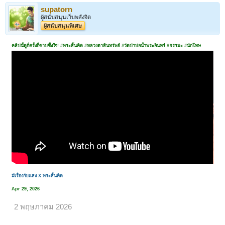
supatorn
ผู้สนับสนุนเว็บพลังจิต
ผู้สนับสนุนพิเศษ
คลิปนี้ดูกี่ครั้งก็ซาบซึ้งใจ! #พระสิ้นคิด #หลวงตาสินทรัพย์ #วัดป่าบ่อน้ำพระอินทร์ #ธรรมะ #นักโทษ
มีเรื่องกับแสง X พระสิ้นคิด
Apr 29, 2026
2 พฤษภาคม 2026