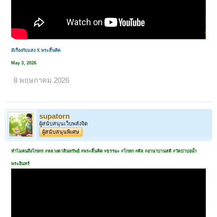
มีเรื่องกับแสง X พระสิ้นคิด
May 3, 2026
8 พฤษภาคม 2026
supatorn
ผู้สนับสนุนเว็บพลังจิต
ผู้สนับสนุนพิเศษ
ทำไมคนถึงโกหก! #หลวงตาสินทรัพย์ #พระสิ้นคิด #ธรรมะ #โกหก #ศีล #อานาปานสติ #วัดป่าบ่อน้ำ
พระอินทร์