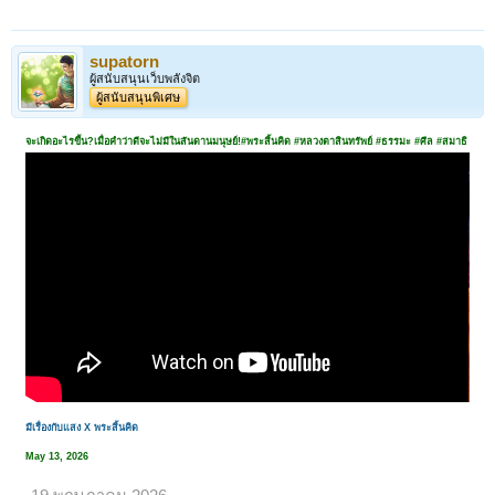
supatorn
ผู้สนับสนุนเว็บพลังจิต
ผู้สนับสนุนพิเศษ
จะเกิดอะไรขึ้น?เมื่อคำว่าดีจะไม่มีในสันดานมนุษย์!#พระสิ้นคิด #หลวงตาสินทรัพย์ #ธรรมะ #ศีล #สมาธิ
มีเรื่องกับแสง X พระสิ้นคิด
May 13, 2026