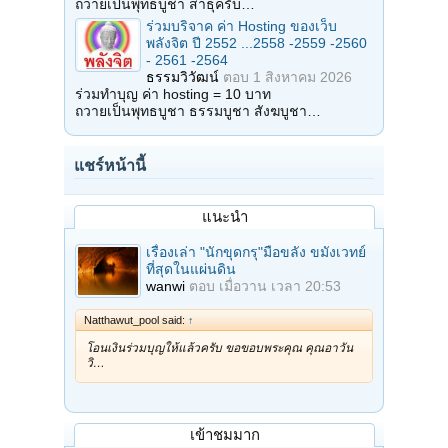
ถวายเป็นพุทธบูชา สาธุครับ…
ร่วมบริจาค ค่า Hosting ของเว็บ
พลังจิต ปี 2552 ...2558 -2559 -2560
- 2561 -2564
ธรรมวิวัฒน์
ตอบ
1 สิงหาคม 2026
ร่วมทำบุญ ค่า hosting = 10 บาท
ถวายเป็นพุทธบูชา ธรรมบูชา สังฆบูชา…
แชร์หน้านี้
แนะนำ
เรื่องเล่า "นักขุดกรุ"มือขลัง ขมังเวทย์
ที่สุดในแผ่นดิน
wanwi
ตอบ
เมื่อวาน เวลา 20:53
Natthawut_pool said:
↑
โอนเงินร่วมบุญให้แล้วครับ ขอขอบพระคุณ คุณอาวัน
วิ…
เข้าชมมาก