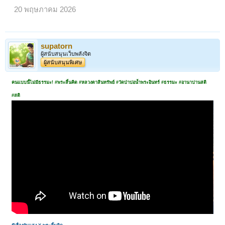
20 พฤษภาคม 2026
supatorn
ผู้สนับสนุนเว็บพลังจิต
ผู้สนับสนุนพิเศษ
< ย้อนกลับ
1
←
57
58
59
60
61
62
ถัดไป >
คนแบบนี้ไม่มีธรรมะ! #พระสิ้นคิด #หลวงตาสินทรัพย์ #วัดป่าบ่อน้ำพระอินทร์ #ธรรมะ #อานาปานสติ
#สติ