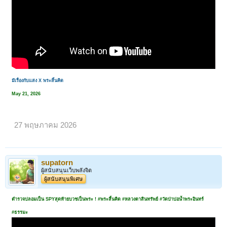
มีเรื่องกับแสง X พระสิ้นคิด
May 21, 2026
27 พฤษภาคม 2026
supatorn
ผู้สนับสนุนเว็บพลังจิต
ผู้สนับสนุนพิเศษ
ตำรวจปลอมเป็น SPYสุดท้ายบวชเป็นพระ ! #พระสิ้นคิด #หลวงตาสินทรัพย์ #วัดป่าบ่อน้ำพระอินทร์
#ธรรมะ