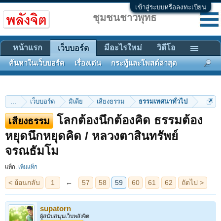
เข้าสู่ระบบหรือลงทะเบียน
ชุมชนชาวพุทธ
หน้าแรก
มีอะไรใหม่
วิดีโอ
เว็บบอร์ด
ค้นหาในเว็บบอร์ด
เรื่องเด่น
กระทู้และโพสต์ล่าสุด
...
เว็บบอร์ด
มิเดีย
เสียงธรรม
ธรรมเทศนาทั่วไป
โลกต้องนึกต้องคิด ธรรมต้อง
เสียงธรรม
< ย้อนกลับ
1
←
57
58
59
60
61
62
ถัดไป >
หยุดนึกหยุดคิด / หลวงตาสินทรัพย์
จรณธัมโม
แท็ก:
เพิ่มแท็ก
supatorn
ผู้สนับสนุนเว็บพลังจิต