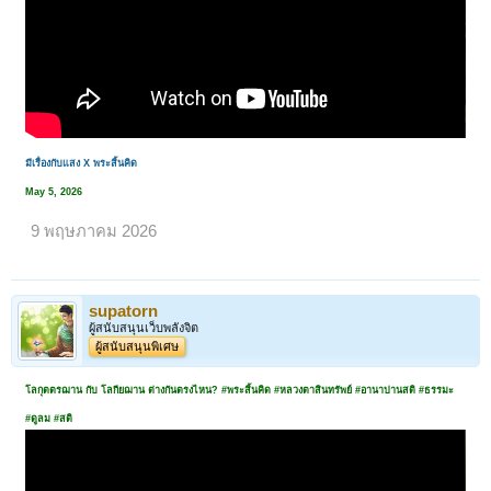
มีเรื่องกับแสง X พระสิ้นคิด
May 5, 2026
9 พฤษภาคม 2026
supatorn
ผู้สนับสนุนเว็บพลังจิต
ผู้สนับสนุนพิเศษ
โลกุตตรฌาน กับ โลกียฌาน ต่างกันตรงไหน? #พระสิ้นคิด #หลวงตาสินทรัพย์ #อานาปานสติ #ธรรมะ
#ดูลม #สติ