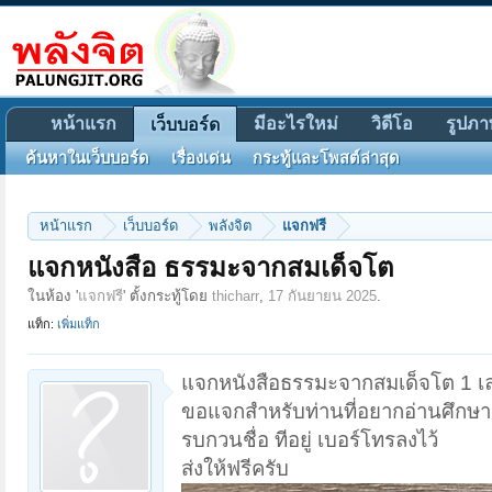
หน้าแรก
มีอะไรใหม่
วิดีโอ
รูปภา
เว็บบอร์ด
ค้นหาในเว็บบอร์ด
เรื่องเด่น
กระทู้และโพสต์ล่าสุด
หน้าแรก
เว็บบอร์ด
พลังจิต
แจกฟรี
แจกหนังสือ ธรรมะจากสมเด็จโต
ในห้อง '
แจกฟรี
' ตั้งกระทู้โดย
thicharr
,
17 กันยายน 2025
.
แท็ก:
เพิ่มแท็ก
แจกหนังสือธรรมะจากสมเด็จโต 1 เล
ขอแจกสำหรับท่านที่อยากอ่านศึกษา
รบกวนชื่อ ทีอยู่ เบอร์โทรลงไว้
ส่งให้ฟรีครับ