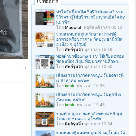
เข้าชมมาก
ทำไมวันนี้คนถึงเชื่อรีวิวน้อยลง? รวม
รีวิวจากผู้ใช้บริการจริง ญาณฮีลใจ by
แมวฟ้า
โดย
Maewfah
พฤหัสบดี เวลา 00:13
ร่วมสมทบทุนดูแลรักษาพระสงฆ์ผู้
อาพาธหรือชราภาพ วัดประชานิรมิต
อ.เมือง จ.บุรีรัมย์
โดย
ศิษย์รุ่นจิ๋ว
พุธ เวลา 15:16
ทอดผ้าป่าซื้อSmart TV ใช้เรียน&สอน
พัดลมห้องเรียน พัฒนาสถานศึกษา...
โดย
ศิษย์รุ่นจิ๋ว
พุธ เวลา 10:50
#1
เสียงธรรมจากวัดท่าขนุน วันอังคารที่
๔ สิงหาคม ๒๕๖๙
โดย
iamfu
พุธ เวลา 10:36
เสียงธรรมจากวัดท่าขนุน วันพุธที่ ๕
สิงหาคม ๒๕๖๙
โดย
iamfu
พุธ เวลา 19:48
ร่วมทําบุญถวายมหาสังฆทาน 69 ชุด
วัดพลายชุมพล จ.สุโขทัย
โดย
ศิษย์รุ่นจิ๋ว
พุธ เวลา 10:34
ร่วมทอดกฐินสมทบทุนสร้างอุโบสถ วัด