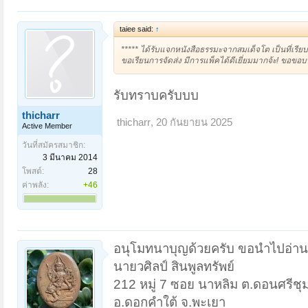
taiee said:
↑
***** ได้รับแจกหนังสือธรรมะจากสมเด็จโต เป็นที่เรี
ขอเรียนการจัดส่ง มีการแพ็คได้ดีเยี่ยมมากจ้ะ! ขอขอบพ
รับทราบครับบบ
thicharr
thicharr
,
20 กันยายน 2025
Active Member
วันที่สมัครสมาชิก:
3 มีนาคม 2014
โพสต์:
28
ค่าพลัง:
+46
อนุโมทนาบุญด้วยครับ ขอนำไปอ่าน 
นายวศิลป์ สินพูลทรัพย์
212 หมู่ 7 ซอย นาหลิม ต.ดอนศรีชุ
อ.ดอกคำใต้ จ.พะเยา