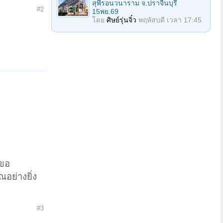
สุพีรอนวนาราม จ.ปราจีนบุรี
#2
15พย.69
โดย
ศิษย์รุ่นจิ๋ว
พฤหัสบดี เวลา 17:45
ะขอ
อย่างยิ่ง
#3