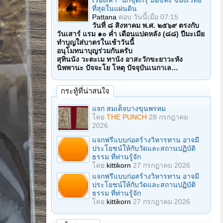
เรื่องเล่า "นักขุดกรุ"มือขลัง ขมังเวทย์
ที่สุดในแผ่นดิน
Pattana
ตอบ
วันนี้เมื่อ 07:15
วันที่ ๘ สิงหาคม พ.ศ. ๒๕๖๙ ตรงกับ
วันเสาร์ แรม ๑๐ ค่ำ เดือนแปดหลัง (๘๘) ปีมะเมีย
ทำบุญใส่บาตรในเช้าวันนี้
อนุโมทนาบุญร่วมกันครับ
สุทินนัง วะตะเม ทานัง อาสะวักขะยาวะหัง
นิพพานะ ปัจจะโย โหตุ ปัจจุบันเนกาเล…
กระทู้ที่น่าสนใจ
แจก สมเด็จบางขุนพรหม
โดย
THE PUNCH
28 กรกฎาคม
2026
แจกฟรีแบบก่อสร้างวิหารทาน อาจมี
ประโยชน์ให้กับวัดและสถานปฏิบัติ
ธรรม ที่ท่านรู้จัก
โดย
kittikorn
27 กรกฎาคม 2026
แจกฟรีแบบก่อสร้างวิหารทาน อาจมี
ประโยชน์ให้กับวัดและสถานปฏิบัติ
ธรรม ที่ท่านรู้จัก
โดย
kittikorn
27 กรกฎาคม 2026