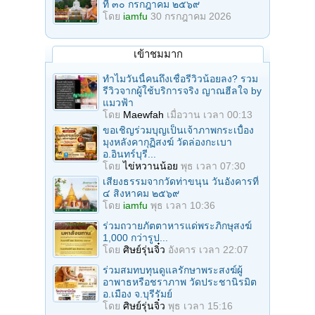
ที่ ๓๐ กรกฎาคม ๒๕๖๙
โดย
iamfu
30 กรกฎาคม 2026
เข้าชมมาก
ทำไมวันนี้คนถึงเชื่อรีวิวน้อยลง? รวม
รีวิวจากผู้ใช้บริการจริง ญาณฮีลใจ by
แมวฟ้า
โดย
Maewfah
เมื่อวาน เวลา 00:13
ขอเชิญร่วมบุญเป็นเจ้าภาพกระเบื้อง
มุงหลังคากุฏิสงฆ์ วัดล่องกะเบา
อ.อินทร์บุรี...
โดย
ไข่หวานน้อย
พุธ เวลา 07:30
เสียงธรรมจากวัดท่าขนุน วันอังคารที่
๔ สิงหาคม ๒๕๖๙
โดย
iamfu
พุธ เวลา 10:36
ร่วมถวายภัตตาหารแด่พระภิกษุสงฆ์
1,000 กว่ารูป...
โดย
ศิษย์รุ่นจิ๋ว
อังคาร เวลา 22:07
ร่วมสมทบทุนดูแลรักษาพระสงฆ์ผู้
อาพาธหรือชราภาพ วัดประชานิรมิต
อ.เมือง จ.บุรีรัมย์
โดย
ศิษย์รุ่นจิ๋ว
พุธ เวลา 15:16