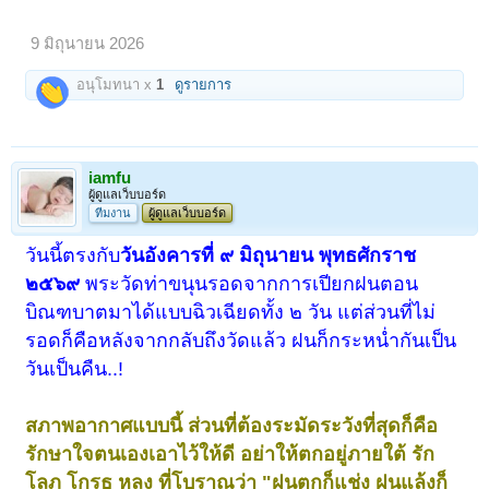
9 มิถุนายน 2026
อนุโมทนา x
1
ดูรายการ
iamfu
ผู้ดูแลเว็บบอร์ด
ทีมงาน
ผู้ดูแลเว็บบอร์ด
วันนี้ตรงกับ
วันอังคารที่ ๙ มิถุนายน พุทธศักราช
๒๕๖๙
พระวัดท่าขนุนรอดจากการเปียกฝนตอน
บิณฑบาตมาได้แบบฉิวเฉียดทั้ง ๒ วัน แต่ส่วนที่ไม่
รอดก็คือหลังจากกลับถึงวัดแล้ว ฝนก็กระหน่ำกันเป็น
วันเป็นคืน..!
สภาพอากาศแบบนี้ ส่วนที่ต้องระมัดระวังที่สุดก็คือ
รักษาใจตนเองเอาไว้ให้ดี อย่าให้ตกอยู่ภายใต้ รัก
โลภ โกรธ หลง ที่โบราณว่า "ฝนตกก็แช่ง ฝนแล้งก็