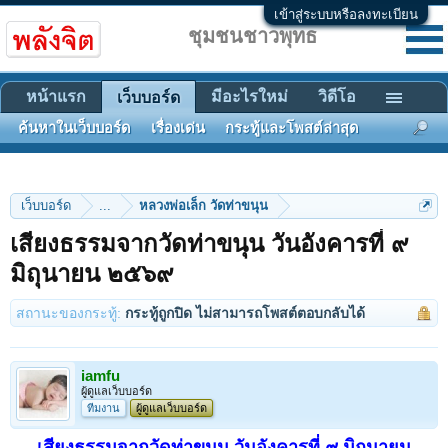
เข้าสู่ระบบหรือลงทะเบียน
ชุมชนชาวพุทธ
หน้าแรก
มีอะไรใหม่
วิดีโอ
เว็บบอร์ด
ค้นหาในเว็บบอร์ด
เรื่องเด่น
กระทู้และโพสต์ล่าสุด
เว็บบอร์ด
...
หลวงพ่อเล็ก วัดท่าขนุน
เสียงธรรมจากวัดท่าขนุน วันอังคารที่ ๙
มิถุนายน ๒๕๖๙
สถานะของกระทู้:
กระทู้ถูกปิด ไม่สามารถโพสต์ตอบกลับได้
iamfu
ผู้ดูแลเว็บบอร์ด
ทีมงาน
ผู้ดูแลเว็บบอร์ด
เสียงธรรมจากวัดท่าขนุน วันอังคารที่ ๙ มิถุนายน