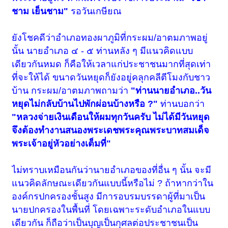
ชาม เย็นชาม"
รอวันเกษียณ
ยังโชคดีว่าอำเภอทองผาภูมิที่กระผม/อาตมภาพอยู่
นั้น นายอำเภอ ๔ - ๕ ท่านหลัง ๆ มีแนวคิดแบบ
เดียวกันหมด ก็คือให้เวลาแก่ประชาชนมากที่สุดเท่า
ที่จะให้ได้ ขนาดวันหยุดก็ยังอยู่คลุกคลีตีโมงกับชาว
บ้าน กระผม/อาตมภาพถามว่า
"ท่านนายอำเภอ..วัน
หยุดไม่กลับบ้านไปพักผ่อนบ้างหรือ ?"
ท่านบอกว่า
"หลวงจ่ายเงินเดือนให้ผมทุกวันครับ ไม่ได้มีวันหยุด
จึงต้องทำงานสนองพระเดชพระคุณพระบาทสมเด็จ
พระเจ้าอยู่หัวอย่างเต็มที่"
ไม่ทราบเหมือนกันว่านายอำเภอของที่อื่น ๆ นั้น จะมี
แนวคิดลักษณะเดียวกันแบบนี้หรือไม่ ? ถ้าหากว่าใน
องค์กรปกครองชั้นสูง มีการอบรมบรรดาผู้ที่มาเป็น
นายปกครองในพื้นที่ โดยเฉพาะระดับอำเภอในแบบ
เดียวกัน ก็ถือว่าเป็นบุญเป็นกุศลต่อประชาชนเป็น