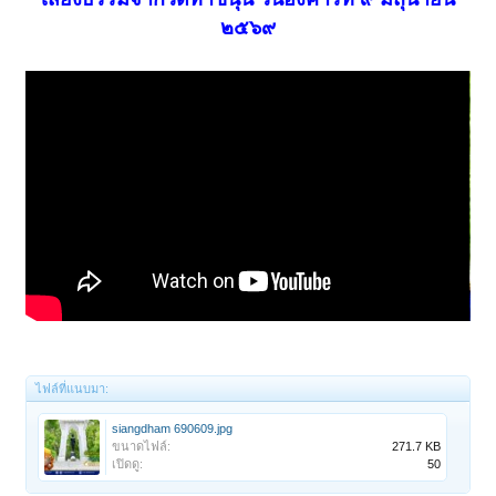
๒๕๖๙
ไฟล์ที่แนบมา:
siangdham 690609.jpg
ขนาดไฟล์:
271.7 KB
เปิดดู:
50