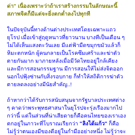
ด่า" เนื่องเพราะว่าถ้าเราสร้างกรรมในลักษณะนี้
สภาพจิตก็มีแต่จะ
ยิ่ง
ตกต่ำลงไปทุกที
ในปัจจุบันนี้
ทางด้านต่างประเทศโดยเฉพาะแถว
ยุโรป เมื่อเข้าสู่ฤดูหนาวที่ยาวนาน บางทีเป็นเดือน ๆ
ไม่ได้เห็นแสงตะวันเลย มีแต่ฟ้ามืดขมุกขมัวแล้วก็
หิมะตกหนัก ผู้คนกลายเป็นโรคซึมเศร้าและฆ่าตัว
ตายกันมาก มาภายหลังเมื่อมีวัดไทยอยู่ใกล้เคียง
และมีการสอนกรรมฐาน มีการสอนให้ไม่ส่งจิตออก
นอกไปฟุ้งซ่านกับสิ่งรอบกาย ก็ทำให้สถิติการฆ่าตัว
ตายลดลงอย่างมีนัยสำคัญ..!
ถ้าหากว่าได้รับการสนับสนุนจากรัฐบาลประเทศต่าง
ๆ คาดว่าพระพุทธศาสนาในยุโรปจะรุ่งเรืองมากไป
กว่านี้ แต่ในส่วนที่น่าเสียดายก็คือคนไทยของเราเอง
ตกอยู่ในภาวะที่โบราณเรียกว่า
"ลิงได้แก้ว"
ก็คือ
ไม่รู้ว่าตนเองมีของดีอยู่ในกำมืออย่างหนึ่ง ไม่รู้ว่าจะ