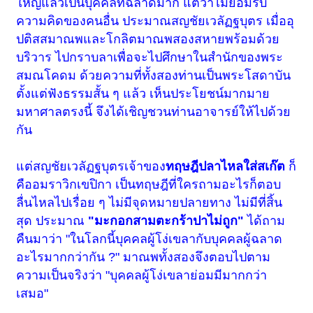
ใหญ่แล้วเป็นบุคคลที่ฉลาดมาก แต่ว่าไม่ยอมรับ
ความคิดของคนอื่น ประมาณสญชัยเวลัฏฐบุตร เมื่ออุ
ปติสสมาณพและโกลิตมาณพสองสหายพร้อมด้วย
บริวาร ไปกราบลาเพื่อจะไปศึกษาในสำนักของพระ
สมณโคดม ด้วยความที่ทั้งสองท่านเป็นพระโสดาบัน
ตั้งแต่ฟังธรรมสั้น ๆ แล้ว เห็นประโยชน์มากมาย
มหาศาลตรงนี้ จึงได้เชิญชวนท่านอาจารย์ให้ไปด้วย
กัน
แต่สญชัยเวลัฏฐบุตรเจ้าของ
ทฤษฎีปลาไหลใส่สเก๊ต
ก็
คืออมราวิกเขปิกา เป็นทฤษฎีที่ใครถามอะไรก็ตอบ
ลื่นไหลไปเรื่อย ๆ ไม่มีจุดหมายปลายทาง ไม่มีที่สิ้น
สุด ประมาณ
"มะกอกสามตะกร้าปาไม่ถูก"
ได้ถาม
คืนมาว่า "ในโลกนี้บุคคลผู้โง่เขลากับบุคคลผู้ฉลาด
อะไรมากกว่ากัน ?" มาณพทั้งสองจึงตอบไปตาม
ความเป็นจริงว่า "บุคคลผู้โง่เขลาย่อมมีมากกว่า
เสมอ"