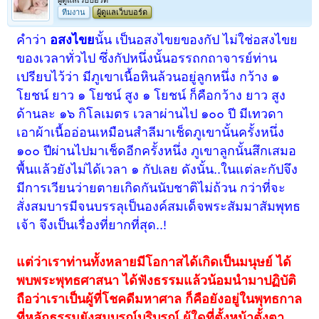
ผู้ดูแลเว็บบอร์ด
ทีมงาน
ผู้ดูแลเว็บบอร์ด
คำว่า
อสงไขย
นั้น เป็นอสงไขยของกัป ไม่ใช่อสงไขย
ของเวลาทั่วไป ซึ่งกัปหนึ่งนั้นอรรถกถาจารย์ท่าน
เปรียบไว้ว่า มีภูเขาเนื้อหินล้วนอยู่ลูกหนึ่ง กว้าง ๑
โยชน์ ยาว ๑ โยชน์ สูง ๑ โยชน์ ก็คือกว้าง ยาว สูง
ด้านละ ๑๖ กิโลเมตร เวลาผ่านไป ๑๐๐ ปี มีเทวดา
เอาผ้าเนื้ออ่อนเหมือนสำลีมาเช็ดภูเขานั้นครั้งหนึ่ง
๑๐๐ ปีผ่านไปมาเช็ดอีกครั้งหนึ่ง ภูเขาลูกนั้นสึกเสมอ
พื้นแล้วยังไม่ได้เวลา ๑ กัปเลย ดังนั้น..ในแต่ละกัปจึง
มีการเวียนว่ายตายเกิดกันนับชาติไม่ถ้วน กว่าที่จะ
สั่งสมบารมีจนบรรลุเป็นองค์สมเด็จพระสัมมาสัมพุทธ
เจ้า จึงเป็นเรื่องที่ยากที่สุด..!
แต่ว่าเราท่านทั้งหลายมีโอกาสได้เกิดเป็นมนุษย์ ได้
พบพระพุทธศาสนา ได้ฟังธรรมแล้วน้อมนำมาปฏิบัติ
ถือว่าเราเป็นผู้ที่โชคดีมหาศาล ก็คือยังอยู่ในพุทธกาล
ที่หลักธรรมยังสมบูรณ์บริบูรณ์ ผู้ใดที่ตั้งหน้าตั้งตา