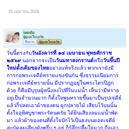
15 เมษายน 2026
iamfu
ผู้ดูแลเว็บบอร์ด
ทีมงาน
ผู้ดูแลเว็บบอร์ด
วันนี้ตรงกับ
วันอังคารที่ ๑๔ เมษายน พุทธศักราช
๒๕๖๙
นอกจากจะเป็น
วันมหาสงกรานต์
หรือ
วันขึ้นปี
ใหม่ดั้งเดิมของไทย
อย่างแท้จริงแล้ว พวกเรายังมี
การก่อพระเจดีย์ทรายแข่งขันกัน ซึ่งธรรมเนียมการ
ก่อพระเจดีย์ทรายนั้น มีปรากฏอยู่ในพระไตรปิฎก
ด้วย ก็คือมีบุรุษผู้หนึ่งลงไปที่ริมแม่น้ำ เห็นว่ามีทราย
อยู่เป็นจำนวนมาก ก็ตั้งใจพูนทรายขึ้นมาเป็นรูปเจดีย์
แล้วก็ปลดเอาผ้าของตน ผูกปลายไม้ เสียบไว้บนนั้น
ตั้งใจอุทิศบูชาพระรัตนตรัย ได้ยินเสียงลมแม่น้ำพัด
มา แล้วผ้าของตนที่ตั้งใจปักไว้เป็นธงบนยอดเจดีย์
สะบัดลมเสียงดังพรึ่บ ๆ อยู่ ก็รู้สึกปลื้มใจมาก ถือเอา