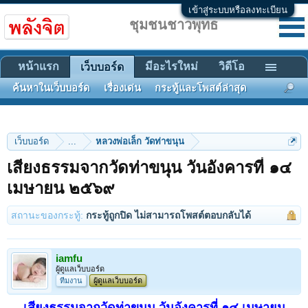
เข้าสู่ระบบหรือลงทะเบียน
ชุมชนชาวพุทธ
หน้าแรก
มีอะไรใหม่
วิดีโอ
เว็บบอร์ด
ค้นหาในเว็บบอร์ด
เรื่องเด่น
กระทู้และโพสต์ล่าสุด
เว็บบอร์ด
...
หลวงพ่อเล็ก วัดท่าขนุน
เสียงธรรมจากวัดท่าขนุน วันอังคารที่ ๑๔
เมษายน ๒๕๖๙
สถานะของกระทู้:
กระทู้ถูกปิด ไม่สามารถโพสต์ตอบกลับได้
iamfu
ผู้ดูแลเว็บบอร์ด
ทีมงาน
ผู้ดูแลเว็บบอร์ด
เสียงธรรมจากวัดท่าขนุน วันอังคารที่ ๑๔ เมษายน