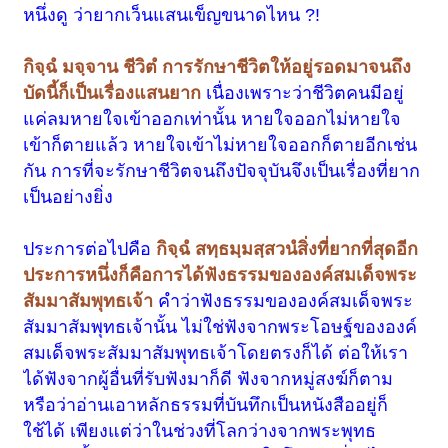
หนึ่งดู ว่ายากเว็นแสนเข็ญขนาดไหน ?!
กิจฺฉํ มจฺจาน ชีวิตํ การรักษาชีวิตให้อยู่รอดมาจนถึง
บัดนี้ก็เป็นเรื่องแสนยาก
เนื่องเพราะว่าชีวิตคนมีอยู่
แค่ลมหายใจเข้าออกเท่านั้น หายใจออกไม่หายใจ
เข้าก็ตายแล้ว หายใจเข้าไม่หายใจออกก็ตายอีกเช่น
กัน การที่จะรักษาชีวิตจนถึงปัจจุบันจึงเป็นเรื่องที่ยาก
เป็นอย่างยิ่ง
ประการต่อไปคือ
กิจฺฉํ สทฺธมฺมสฺสวนํ
สิ่งที่ยากที่สุดอีก
ประการหนึ่งก็คือการได้ฟังธรรมขององค์สมเด็จพระ
สัมมาสัมพุทธเจ้า
คำว่าฟังธรรมขององค์สมเด็จพระ
สัมมาสัมพุทธเจ้านั้น ไม่ใช่ฟังจากพระโอษฐ์ขององค์
สมเด็จพระสัมมาสัมพุทธเจ้าโดยตรงก็ได้ ต่อให้เรา
ได้ฟังจากผู้อื่นที่รับฟังมาก็ดี ฟังจากหมู่สงฆ์ก็ตาม
หรือว่าอ่านเอาหลักธรรมที่บันทึกเป็นหนังสืออยู่ก็
ใช้ได้ เพียงแต่ว่าในช่วงที่โลกว่างจากพระพุทธ