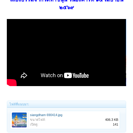
๒๕๖๙
ไฟล์ที่แนบมา:
siangdham 690414.jpg
ขนาดไฟล์:
406.3 KB
เปิดดู:
141