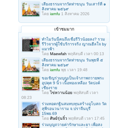
เสียงธรรมจากวัดท่าขนุน วันเสาร์ที่ ๑
สิงหาคม ๒๕๖๙
โดย
iamfu
1 สิงหาคม 2026
เข้าชมมาก
ทำไมวันนี้คนถึงเชื่อรีวิวน้อยลง? รวม
รีวิวจากผู้ใช้บริการจริง ญาณฮีลใจ by
แมวฟ้า
โดย
Maewfah
พฤหัสบดี เวลา 00:13
เสียงธรรมจากวัดท่าขนุน วันพุธที่ ๕
สิงหาคม ๒๕๖๙
โดย
iamfu
พุธ เวลา 19:48
ขอเชิญร่วมบุญเป็นเจ้าภาพถวายพระ
อุปคุต 9 นิ้ว เนื้อทองเหลือง วัดปงค์
เชียงราย
โดย
ไข่หวานน้อย
พฤหัสบดี เวลา
08:23
ร่วมทอดกฐินสมทบทุนสร้างอุโบสถ วัด
สุพีรอนวนาราม จ.ปราจีนบุรี
15พย.69
โดย
ศิษย์รุ่นจิ๋ว
พฤหัสบดี เวลา 17:45
ร่วมบุญถวายค่ารักษาและยา เพื่อสง