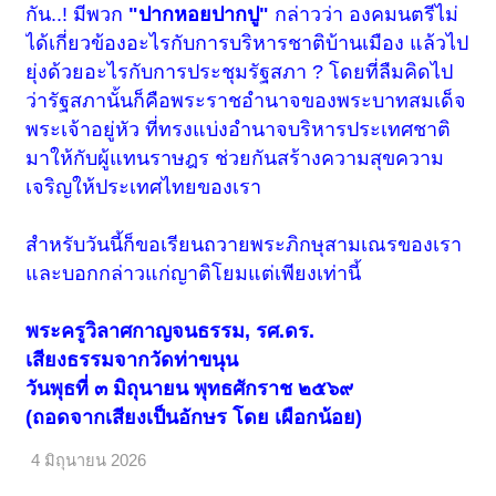
กัน..! มีพวก
"ปากหอยปากปู"
กล่าวว่า องคมนตรีไม่
ได้เกี่ยวข้องอะไรกับการบริหารชาติบ้านเมือง แล้วไป
ยุ่งด้วยอะไรกับการประชุมรัฐสภา ? โดยที่ลืมคิดไป
ว่ารัฐสภานั้นก็คือพระราชอำนาจของพระบาทสมเด็จ
พระเจ้าอยู่หัว ที่ทรงแบ่งอำนาจบริหารประเทศชาติ
มาให้กับผู้แทนราษฎร ช่วยกันสร้างความสุขความ
เจริญให้ประเทศไทยของเรา
สำหรับวันนี้ก็ขอเรียนถวายพระภิกษุสามเณรของเรา
และบอกกล่าวแก่ญาติโยมแต่เพียงเท่านี้
พระครูวิลาศกาญจนธรรม, รศ.ดร.
เสียงธรรมจากวัดท่าขนุน
วันพุธที่ ๓ มิถุนายน พุทธศักราช ๒๕๖๙
(ถอดจากเสียงเป็นอักษร โดย เผือกน้อย)
4 มิถุนายน 2026