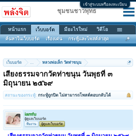
เข้าสู่ระบบหรือลงทะเบียน
ชุมชนชาวพุทธ
หน้าแรก
มีอะไรใหม่
วิดีโอ
เว็บบอร์ด
ค้นหาในเว็บบอร์ด
เรื่องเด่น
กระทู้และโพสต์ล่าสุด
เว็บบอร์ด
...
หลวงพ่อเล็ก วัดท่าขนุน
เสียงธรรมจากวัดท่าขนุน วันพุธที่ ๓
มิถุนายน ๒๕๖๙
สถานะของกระทู้:
กระทู้ถูกปิด ไม่สามารถโพสต์ตอบกลับได้
iamfu
ผู้ดูแลเว็บบอร์ด
ทีมงาน
ผู้ดูแลเว็บบอร์ด
เสียงธรรมจากวัดท่าขนุน วันพุธที่ ๓ มิถุนายน ๒๕๖๙