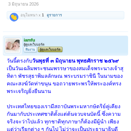
3 มิถุนายน 2026
อนุโมทนา x
1
ดูรายการ
iamfu
ผู้ดูแลเว็บบอร์ด
ทีมงาน
ผู้ดูแลเว็บบอร์ด
วันนี้ตรงกับ
วันพุธที่ ๓ มิถุนายน พุทธศักราช ๒๕๖๙
เป็นวันเฉลิมพระชนมพรรษาของสมเด็จพระนางเจ้าสุ
ทิดา พัชรสุธาพิมลลักษณ พระบรมราชินี ในนามของ
คณะสงฆ์วัดท่าขนุน ขอถวายพระพรให้พระองค์ทรง
พระเจริญยิ่งยืนนาน
ประเทศไทยของเรามีสถาบันพระมหากษัตริย์คู่เคียง
กันมากับประเทศชาติตั้งแต่ต้นจวบจนบัดนี้ ซึ่งความ
จริงจะว่าไปแล้ว ทุกชาติทุกภาษาก็ต้องมีผู้นำ เพียง
แต่ว่าเรียกต่าง ๆ กันไป ไม่ว่าจะเป็นประธานาธิบดี