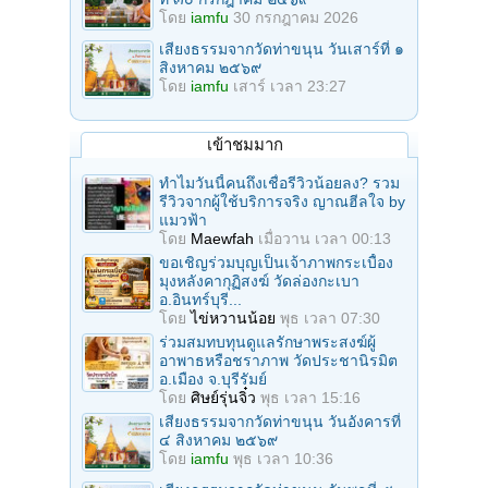
โดย
iamfu
30 กรกฎาคม 2026
เสียงธรรมจากวัดท่าขนุน วันเสาร์ที่ ๑
สิงหาคม ๒๕๖๙
โดย
iamfu
เสาร์ เวลา 23:27
เข้าชมมาก
ทำไมวันนี้คนถึงเชื่อรีวิวน้อยลง? รวม
รีวิวจากผู้ใช้บริการจริง ญาณฮีลใจ by
แมวฟ้า
โดย
Maewfah
เมื่อวาน เวลา 00:13
ขอเชิญร่วมบุญเป็นเจ้าภาพกระเบื้อง
มุงหลังคากุฏิสงฆ์ วัดล่องกะเบา
อ.อินทร์บุรี...
โดย
ไข่หวานน้อย
พุธ เวลา 07:30
ร่วมสมทบทุนดูแลรักษาพระสงฆ์ผู้
อาพาธหรือชราภาพ วัดประชานิรมิต
อ.เมือง จ.บุรีรัมย์
โดย
ศิษย์รุ่นจิ๋ว
พุธ เวลา 15:16
เสียงธรรมจากวัดท่าขนุน วันอังคารที่
๔ สิงหาคม ๒๕๖๙
โดย
iamfu
พุธ เวลา 10:36