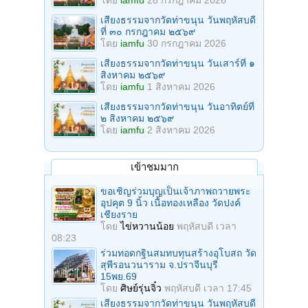
โดย
iamfu
28 กรกฎาคม 2026
เสียงธรรมจากวัดท่าขนุน วันพฤหัสบดี
ที่ ๓๐ กรกฎาคม ๒๕๖๙
โดย
iamfu
30 กรกฎาคม 2026
เสียงธรรมจากวัดท่าขนุน วันเสาร์ที่ ๑
สิงหาคม ๒๕๖๙
โดย
iamfu
1 สิงหาคม 2026
เสียงธรรมจากวัดท่าขนุน วันอาทิตย์ที่
๒ สิงหาคม ๒๕๖๙
โดย
iamfu
2 สิงหาคม 2026
เข้าชมมาก
ขอเชิญร่วมบุญเป็นเจ้าภาพถวายพระ
อุปคุต 9 นิ้ว เนื้อทองเหลือง วัดปงค์
เชียงราย
โดย
ไข่หวานน้อย
พฤหัสบดี เวลา
08:23
ร่วมทอดกฐินสมทบทุนสร้างอุโบสถ วัด
สุพีรอนวนาราม จ.ปราจีนบุรี
15พย.69
โดย
ศิษย์รุ่นจิ๋ว
พฤหัสบดี เวลา 17:45
เสียงธรรมจากวัดท่าขนุน วันพฤหัสบดี