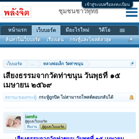
เข้าสู่ระบบหรือลงทะเบียน
ชุมชนชาวพุทธ
หน้าแรก
มีอะไรใหม่
วิดีโอ
เว็บบอร์ด
ค้นหาในเว็บบอร์ด
เรื่องเด่น
กระทู้และโพสต์ล่าสุด
เว็บบอร์ด
...
หลวงพ่อเล็ก วัดท่าขนุน
เสียงธรรมจากวัดท่าขนุน วันพุธที่ ๑๕
เมษายน ๒๕๖๙
สถานะของกระทู้:
กระทู้ถูกปิด ไม่สามารถโพสต์ตอบกลับได้
iamfu
ผู้ดูแลเว็บบอร์ด
ทีมงาน
ผู้ดูแลเว็บบอร์ด
เสียงธรรมจากวัดท่าขนุน วันพุธที่ ๑๕ เมษายน