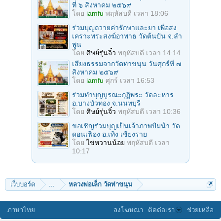
ที่ ๖ สิงหาคม ๒๕๖๙
โดย
iamfu
พฤหัสบดี เวลา 18:06
ร่วมบุญถวายค่ารักษาและยา เพื่อสง
เคราะพระสงฆ์อาพาธ วัดต้นปัน จ.ลํา
พูน
โดย
ศิษย์รุ่นจิ๋ว
พฤหัสบดี เวลา 14:14
เสียงธรรมจากวัดท่าขนุน วันศุกร์ที่ ๗
สิงหาคม ๒๕๖๙
โดย
iamfu
ศุกร์ เวลา 16:53
ร่วมทําบุญบูรณะกุฏิพระ วัดละหาร
อ.บางบัวทอง จ.นนทบุรี
โดย
ศิษย์รุ่นจิ๋ว
พฤหัสบดี เวลา 10:36
ขอเชิญร่วมบุญเป็นเจ้าภาพปั้มน้ำ วัด
ดอนเฟือง อ.เทิง เชียงราย
โดย
ไข่หวานน้อย
พฤหัสบดี เวลา
10:17
เว็บบอร์ด
...
หลวงพ่อเล็ก วัดท่าขนุน
ภาษาไทย
ลงโฆษณา
ติดต่อเรา
ช่วยเหลือ