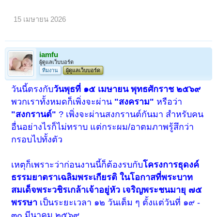
15 เมษายน 2026
iamfu
ผู้ดูแลเว็บบอร์ด
ทีมงาน
ผู้ดูแลเว็บบอร์ด
วันนี้ตรงกับ
วันพุธที่ ๑๕ เมษายน พุทธศักราช ๒๕๖๙
พวกเราทั้งหมดก็เพิ่งจะผ่าน
"สงคราม"
หรือว่า
"สงกรานต์"
? เพิ่งจะผ่านสงกรานต์กันมา สำหรับคน
อื่นอย่างไรก็ไม่ทราบ แต่กระผม/อาตมภาพรู้สึกว่า
กรอบไปทั้งตัว
เหตุก็เพราะว่าก่อนงานนี้ก็ต้องรบกับ
โครงการธุดงค์
ธรรมยาตราเฉลิมพระเกียรติ ในโอกาสที่พระบาท
สมเด็จพระวชิรเกล้าเจ้าอยู่หัว เจริญพระชนมายุ ๗๕
พรรษา
เป็นระยะเวลา ๑๒ วันเต็ม ๆ ตั้งแต่วันที่ ๑๙ -
๓๐ มีนาคม ๒๕๖๙