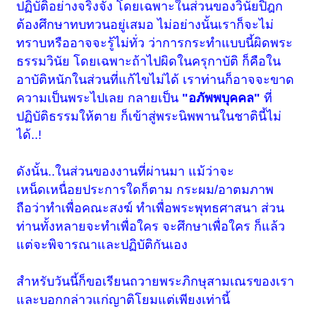
ปฏิบัติอย่างจริงจัง โดยเฉพาะในส่วนของวินัยปิฎก
ต้องศึกษาทบทวนอยู่เสมอ ไม่อย่างนั้นเราก็จะไม่
ทราบหรืออาจจะรู้ไม่ทั่ว ว่าการกระทำแบบนี้ผิดพระ
ธรรมวินัย โดยเฉพาะถ้าไปผิดในครุกาบัติ ก็คือใน
อาบัติหนักในส่วนที่แก้ไขไม่ได้ เราท่านก็อาจจะขาด
ความเป็นพระไปเลย กลายเป็น
"อภัพพบุคคล"
ที่
ปฏิบัติธรรมให้ตาย ก็เข้าสู่พระนิพพานในชาตินี้ไม่
ได้..!
ดังนั้น..ในส่วนของงานที่ผ่านมา แม้ว่าจะ
เหน็ดเหนื่อยประการใดก็ตาม กระผม/อาตมภาพ
ถือว่าทำเพื่อคณะสงฆ์ ทำเพื่อพระพุทธศาสนา ส่วน
ท่านทั้งหลายจะทำเพื่อใคร จะศึกษาเพื่อใคร ก็แล้ว
แต่จะพิจารณาและปฏิบัติกันเอง
สำหรับวันนี้ก็ขอเรียนถวายพระภิกษุสามเณรของเรา
และบอกกล่าวแก่ญาติโยมแต่เพียงเท่านี้