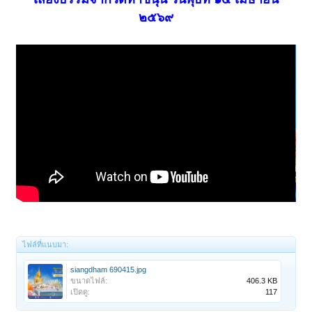
๒๕๖๙
ไฟล์ที่แนบมา:
siangdham 690415.jpg
ขนาดไฟล์:
406.3 KB
เปิดดู:
117