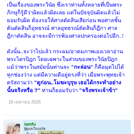
เป็นเรื่องของพระวินัย ซึ่งเราท่านทั้งหลายที่เป็นพระ
ภิกษุก็รู้ดีว่าผิดแล้วผิดเลย แต่ในปัจจุบันผิดแล้วไม่
ยอมรับผิด ต้องรอให้ศาลตัดสินเสียก่อน พอศาลชั้น
ต้นตัดสินก็อุทธรณ์ ศาลอุทธรณ์ตัดสินก็ฎีกา ศาล
ฎีกาตัดสิน อาจจะมีการฟ้องศาลปกครองต่อไปอีก..!
ดังนั้น..จะว่าไปแล้ว กระผม/อาตมภาพเองเวลาอ่าน
พระไตรปิฎก โดยเฉพาะในส่วนของพระวินัยปิฎก
แม้ว่าพระในสมัยนั้นท่านจะ
"กะล่อน"
ก็คือมุดไปได้
ทุกช่องว่าง แต่มีความดีอยู่ตรงที่ว่า เมื่อพระพุทธเจ้า
ตรัสถามว่า
"ดูก่อน..โมฆะบุรุษ เธอได้กระทำอย่าง
นั้นจริงหรือ ?"
ท่านก็ยอมรับว่า
"จริงพระเจ้าข้า"
16 เมษายน 2026
iamfu
ผู้ดูแลเว็บบอร์ด
ทีมงาน
ผู้ดูแลเว็บบอร์ด