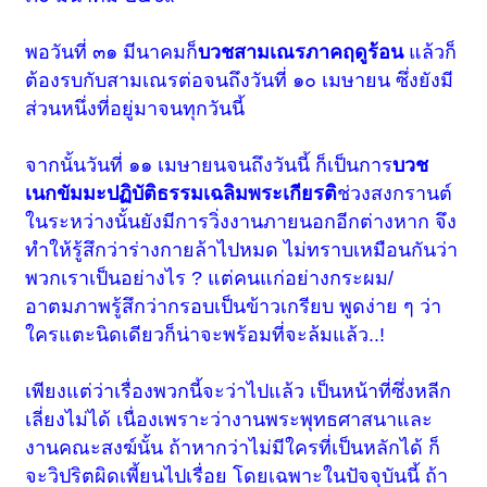
พอวันที่ ๓๑ มีนาคมก็
บวชสามเณรภาคฤดูร้อน
แล้วก็
ต้องรบกับสามเณรต่อจนถึงวันที่ ๑๐ เมษายน ซึ่งยังมี
ส่วนหนึ่งที่อยู่มาจนทุกวันนี้
จากนั้นวันที่ ๑๑ เมษายนจนถึงวันนี้ ก็เป็นการ
บวช
เนกขัมมะปฏิบัติธรรมเฉลิมพระเกียรติ
ช่วงสงกรานต์
ในระหว่างนั้นยังมีการวิ่งงานภายนอกอีกต่างหาก จึง
ทำให้รู้สึกว่าร่างกายล้าไปหมด ไม่ทราบเหมือนกันว่า
พวกเราเป็นอย่างไร ? แต่คนแก่อย่างกระผม/
อาตมภาพรู้สึกว่ากรอบเป็นข้าวเกรียบ พูดง่าย ๆ ว่า
ใครแตะนิดเดียวก็น่าจะพร้อมที่จะล้มแล้ว..!
เพียงแต่ว่าเรื่องพวกนี้จะว่าไปแล้ว เป็นหน้าที่ซึ่งหลีก
เลี่ยงไม่ได้ เนื่องเพราะว่างานพระพุทธศาสนาและ
งานคณะสงฆ์นั้น ถ้าหากว่าไม่มีใครที่เป็นหลักได้ ก็
จะวิปริตผิดเพี้ยนไปเรื่อย โดยเฉพาะในปัจจุบันนี้ ถ้า