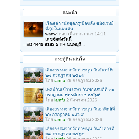
แนะนำ
เรื่องเล่า "นักขุดกรุ"มือขลัง ขมังเวทย์
ที่สุดในแผ่นดิน
wanwi
ตอบ
เมื่อวาน เวลา 14:11
เลขจัดส่งวันนี้
--ED 4449 9183 5 TH นนทบุรี
…
กระทู้ที่น่าสนใจ
เสียงธรรมจากวัดท่าขนุน วันจันทร์ที่
๒๗ กรกฎาคม ๒๕๖๙
โดย
iamfu
28 กรกฎาคม 2026
เทศน์วันเข้าพรรษา วันพฤหัสบดีที่ ๓๐
กรกฎาคม พุทธศักราช ๒๕๖๙
โดย
iamfu
2 สิงหาคม 2026
เสียงธรรมจากวัดท่าขนุน วันอาทิตย์ที่
๒๖ กรกฎาคม ๒๕๖๙
โดย
iamfu
26 กรกฎาคม 2026
เสียงธรรมจากวัดท่าขนุน วันอังคารที่
๒๘ กรกฎาคม ๒๕๖๙