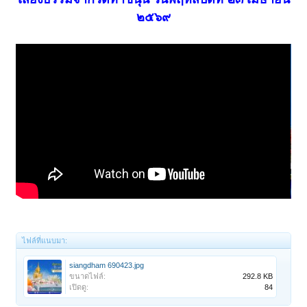
๒๕๖๙
ไฟล์ที่แนบมา:
siangdham 690423.jpg
ขนาดไฟล์:
292.8 KB
เปิดดู:
84