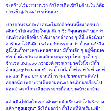
จะสร้างไว้ประมาณว่า ถ้าใครเดินเข้าไปด้านใน ก็คือ
การเข้าสู่สรวงสวรรค์นั่นเอง
เรารอกันจนกระทั่งคณะในรถอีกคันหนึ่งมาครบ ก็
เดินเข้าไปเจอป้ายใหญ่มหึมา ซึ่ง
"คุณอรุณ"
บอกว่า
เป็นตัวหนังสือที่เขาได้มาจากถ้ำต่าง ๆ ที่นี่ แล้วนำมา
จารึกเอาไว้ที่เดียว พร้อมกับบรรยายว่า ถ้ำหยุนกังสือ
คูนี้เป็นถ้ำทางพระพุทธศาสนา มีถ้ำหลัก ๆ อยู่ทั้งหมด
๔๕ ถ้ำด้วยกัน แกะสลักพระพุทธรูปใหญ่ ๆ เล็ก ๆ
จำนวน ๕๔,๐๐๐ กว่าองค์ พวกเรามาครั้งนี้จะมีถ้ำ
สำคัญอยู่ประมาณ ๔ - ๕ ถ้ำ ก็คือถ้ำที่ ๕ ที่ ๖ ที่ ๑๐ ที่
๑๑ และที่ ๑๒ ประมาณนี้ กระผม/อาตมภาพฟังไม่
ค่อยถนัด เพราะว่าเดินตามคณะของเด็กนักเรียนไป
ค่อนข้างจะไกล เสียงบรรยายก็เลยขาดบ้างมาบ้าง
แล้วเมื่อไปถึงถ้ำแรก เดินตามนักเรียนเข้าไปครึ่งทาง
แล้ว
"คุณอรุณ"
ถึงได้บอกว่า ถ้ำไหนที่นักเรียนเข้า