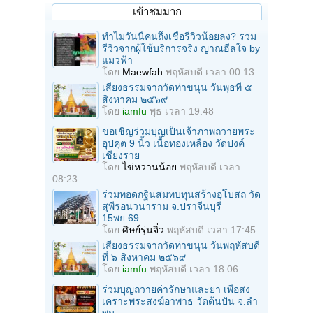
เข้าชมมาก
ทำไมวันนี้คนถึงเชื่อรีวิวน้อยลง? รวม
รีวิวจากผู้ใช้บริการจริง ญาณฮีลใจ by
แมวฟ้า
โดย
Maewfah
พฤหัสบดี เวลา 00:13
เสียงธรรมจากวัดท่าขนุน วันพุธที่ ๕
สิงหาคม ๒๕๖๙
โดย
iamfu
พุธ เวลา 19:48
ขอเชิญร่วมบุญเป็นเจ้าภาพถวายพระ
อุปคุต 9 นิ้ว เนื้อทองเหลือง วัดปงค์
เชียงราย
โดย
ไข่หวานน้อย
พฤหัสบดี เวลา
08:23
ร่วมทอดกฐินสมทบทุนสร้างอุโบสถ วัด
สุพีรอนวนาราม จ.ปราจีนบุรี
15พย.69
โดย
ศิษย์รุ่นจิ๋ว
พฤหัสบดี เวลา 17:45
เสียงธรรมจากวัดท่าขนุน วันพฤหัสบดี
ที่ ๖ สิงหาคม ๒๕๖๙
โดย
iamfu
พฤหัสบดี เวลา 18:06
ร่วมบุญถวายค่ารักษาและยา เพื่อสง
เคราะพระสงฆ์อาพาธ วัดต้นปัน จ.ลํา