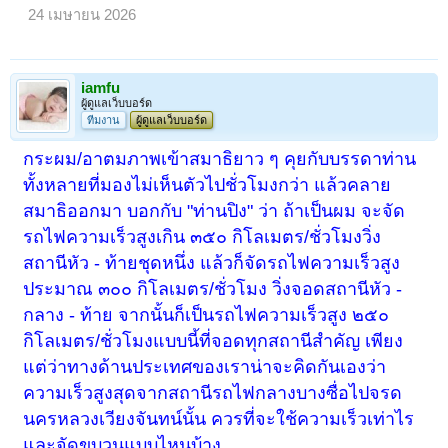
24 เมษายน 2026
iamfu
ผู้ดูแลเว็บบอร์ด
ทีมงาน
ผู้ดูแลเว็บบอร์ด
กระผม/อาตมภาพเข้าสมาธิยาว ๆ คุยกับบรรดาท่าน
ทั้งหลายที่มองไม่เห็นตัวไปชั่วโมงกว่า แล้วคลาย
สมาธิออกมา บอกกับ "ท่านปิง" ว่า ถ้าเป็นผม จะจัด
รถไฟความเร็วสูงเกิน ๓๕๐ กิโลเมตร/ชั่วโมงวิ่ง
สถานีหัว - ท้ายชุดหนึ่ง แล้วก็จัดรถไฟความเร็วสูง
ประมาณ ๓๐๐ กิโลเมตร/ชั่วโมง วิ่งจอดสถานีหัว -
กลาง - ท้าย จากนั้นก็เป็นรถไฟความเร็วสูง ๒๕๐
กิโลเมตร/ชั่วโมงแบบนี้ที่จอดทุกสถานีสำคัญ เพียง
แต่ว่าทางด้านประเทศของเราน่าจะคิดกันเองว่า
ความเร็วสูงสุดจากสถานีรถไฟกลางบางซื่อไปจรด
นครหลวงเวียงจันทน์นั้น ควรที่จะใช้ความเร็วเท่าไร
และจัดขบวนแบบไหนบ้าง