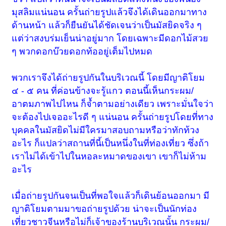
มุสลิมแน่นอน ครั้นถ่ายรูปแล้วจึงได้เดินออกมาทาง
ด้านหน้า แล้วก็ยืนยันได้ชัดเจนว่าเป็นมัสยิดจริง ๆ
แต่ว่าสงบร่มเย็นน่าอยู่มาก โดยเฉพาะมีดอกไม้สวย
ๆ พวกดอกบ๊วยดอกท้ออยู่เต็มไปหมด
พวกเราจึงได้ถ่ายรูปกันในบริเวณนี้ โดยมีญาติโยม
๔ - ๕ คน ที่ค่อนข้างจะรู้แกว ตอนนี้เห็นกระผม/
อาตมภาพไปไหน ก็จ้ำตามอย่างเดียว เพราะมั่นใจว่า
จะต้องไปเจออะไรดี ๆ แน่นอน ครั้นถ่ายรูปโดยที่ทาง
บุคคลในมัสยิดไม่มีใครมาสอบถามหรือว่าทักท้วง
อะไร ก็แปลว่าสถานที่นี้เป็นหนึ่งในที่ท่องเที่ยว ซึ่งถ้า
เราไม่ได้เข้าไปในหอละหมาดของเขา เขาก็ไม่ห้าม
อะไร
เมื่อถ่ายรูปกันจนเป็นที่พอใจแล้วก็เดินย้อนออกมา มี
ญาติโยมตามมาขอถ่ายรูปด้วย น่าจะเป็นนักท่อง
เที่ยวชาวจีนหรือไม่ก็เจ้าของร้านบริเวณนั้น กระผม/