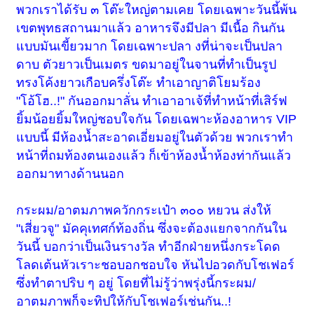
พวกเราได้รับ ๓ โต๊ะใหญ่ตามเคย โดยเฉพาะวันนี้พ้น
เขตพุทธสถานมาแล้ว อาหารจึงมีปลา มีเนื้อ กินกัน
แบบมันเขี้ยวมาก โดยเฉพาะปลา งที่น่าจะเป็นปลา
ดาบ ตัวยาวเป็นเมตร ขดมาอยู่ในจานที่ทำเป็นรูป
ทรงโค้งยาวเกือบครึ่งโต๊ะ ทำเอาญาติโยมร้อง
"โอ้โฮ..!" กันออกมาลั่น ทำเอาอาเจ้ที่ทำหน้าที่เสิร์ฟ
ยิ้มน้อยยิ้มใหญ่ชอบใจกัน โดยเฉพาะห้องอาหาร VIP
แบบนี้ มีห้องน้ำสะอาดเอี่ยมอยู่ในตัวด้วย พวกเราทำ
หน้าที่ถมท้องตนเองแล้ว ก็เข้าห้องน้ำห้องท่ากันแล้ว
ออกมาทางด้านนอก
กระผม/อาตมภาพควักกระเป๋า ๓๐๐ หยวน ส่งให้
"เสี่ยวจู" มัคคุเทศก์ท้องถิ่น ซึ่งจะต้องแยกจากกันใน
วันนี้ บอกว่าเป็นเงินรางวัล ทำอีกฝ่ายหนึ่งกระโดด
โลดเต้นหัวเราะชอบอกชอบใจ หันไปอวดกับโชเฟอร์
ซึ่งทำตาปริบ ๆ อยู่ โดยที่ไม่รู้ว่าพรุ่งนี้กระผม/
อาตมภาพก็จะทิปให้กับโชเฟอร์เช่นกัน..!