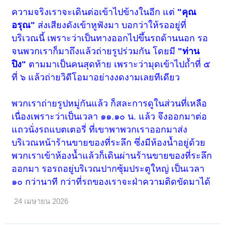
ความจริงเราจะเดินต่อเข้าไปข้างในอีก แต่
"คุณ
อรุณ"
ส่งเสียงดังเข้าหูฟังมา บอกว่าให้รออยู่ที่
บริเวณนี้ เพราะว่าเป็นทางออกไปขึ้นรถด้านนอก รอ
จนพวกเราก็มาถึงแล้วถ่ายรูปร่วมกัน โดยมี
"ท่าน
ปิง"
ตามมาเป็นคนสุดท้าย เพราะว่ามุดเข้าไปถ้ำที่ ๕
ที่ ๖ แล้วถ่ายวิดีโอมาอย่างงดงามเลยทีเดียว
พวกเราถ่ายรูปหมู่กันแล้ว ก็สละการดูในส่วนที่เหลือ
เนื่องเพราะว่าเป็นเวลา ๑๑.๑๐ น. แล้ว จึงออกมาต่อ
แถวนั่งรถแบตเตอรี่ ที่เขาพาพวกเราออกมาส่ง
บริเวณหน้าร้านขายของที่ระลึก ซึ่งมีห้องน้ำอยู่ด้วย
พวกเราเข้าห้องน้ำแล้วก็เดินผ่านร้านขายของที่ระลึก
ออกมา รอรถอยู่บริเวณปากซุ้มประตูใหญ่ เป็นเวลา
๑๐ กว่านาที กว่าที่รถของเราจะฝ่าความติดขัดมาได้
24 เมษายน 2026