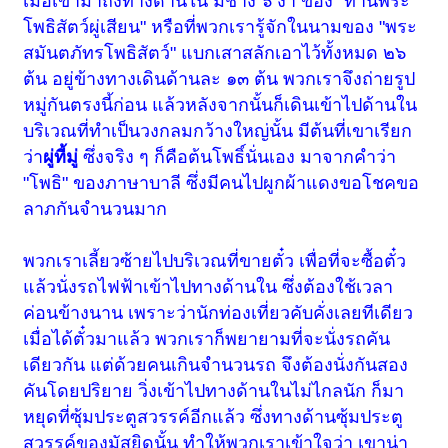
เมื่อเข้ามาถึงทางด้านใน มีช้าง ๖ งา ของ "ท่านพระ
โพธิสัตว์ผู่เสียน" หรือที่พวกเรารู้จักในนามของ "พระ
สมันตภัทรโพธิสัตว์" แบกเสาสลักเอาไว้ทั้งหมด ๒๖
ต้น อยู่ข้างทางเดินด้านละ ๑๓ ต้น พวกเราจึงถ่ายรูป
หมู่กันตรงนี้ก่อน แล้วหลังจากนั้นก็เดินเข้าไปด้านใน
บริเวณที่ทำเป็นวงกลมกว้างใหญ่นั้น มีต้นที่เขาเรียก
ว่า
ผู่ที้มู่
ซึ่งจริง ๆ ก็คือต้นโพธิ์นั่นเอง มาจากคำว่า
"โพธิ" ของภาษาบาลี ซึ่งมีคนไปผูกผ้าแดงขอโชคขอ
ลาภกันจำนวนมาก
พวกเราเลี้ยวซ้ายไปบริเวณที่ขายตั๋ว เพื่อที่จะซื้อตั๋ว
แล้วนั่งรถไฟฟ้าเข้าไปทางด้านใน ซึ่งต้องใช้เวลา
ค่อนข้างนาน เพราะว่านักท่องเที่ยวคับคั่งเลยทีเดียว
เมื่อได้ตั๋วมาแล้ว พวกเราก็พยายามที่จะนั่งรถคัน
เดียวกัน แต่ด้วยคนเกินจำนวนรถ จึงต้องนั่งกันสอง
คันโดยปริยาย วิ่งเข้าไปทางด้านในไม่ไกลนัก ก็มา
หยุดที่ซุ้มประตูสวรรค์อีกแล้ว ซึ่งทางด้านซุ้มประตู
สวรรค์ของมัสยิดนั้น ทำให้พวกเราเข้าใจว่า เขาน่า