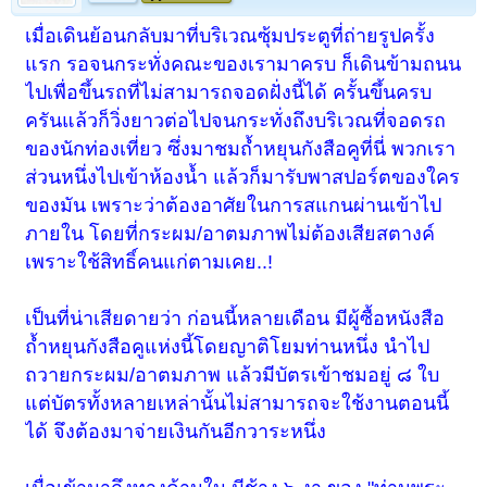
เมื่อเดินย้อนกลับมาที่บริเวณซุ้มประตูที่ถ่ายรูปครั้ง
แรก รอจนกระทั่งคณะของเรามาครบ ก็เดินข้ามถนน
ไปเพื่อขึ้นรถที่ไม่สามารถจอดฝั่งนี้ได้ ครั้นขึ้นครบ
ครันแล้วก็วิ่งยาวต่อไปจนกระทั่งถึงบริเวณที่จอดรถ
ของนักท่องเที่ยว ซึ่งมาชมถ้ำหยุนกังสือคูที่นี่ พวกเรา
ส่วนหนึ่งไปเข้าห้องน้ำ แล้วก็มารับพาสปอร์ตของใคร
ของมัน เพราะว่าต้องอาศัยในการสแกนผ่านเข้าไป
ภายใน โดยที่กระผม/อาตมภาพไม่ต้องเสียสตางค์
เพราะใช้สิทธิ์คนแก่ตามเคย..!
เป็นที่น่าเสียดายว่า ก่อนนี้หลายเดือน มีผู้ซื้อหนังสือ
ถ้ำหยุนกังสือคูแห่งนี้โดยญาติโยมท่านหนึ่ง นำไป
ถวายกระผม/อาตมภาพ แล้วมีบัตรเข้าชมอยู่ ๘ ใบ
แต่บัตรทั้งหลายเหล่านั้นไม่สามารถจะใช้งานตอนนี้
ได้ จึงต้องมาจ่ายเงินกันอีกวาระหนึ่ง