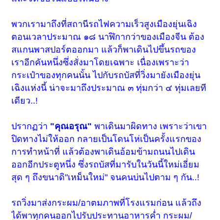
พวกเรามาถึงที่สถานีรถไฟความเร็วสูงเมืองยุ่นเฉิง
ตอนเวลาประมาณ ๑๘ นาฬิกากว่าของเมืองจีน ต้อง
สแกนพาสปอร์ตออกมา แล้วก็พาเดินไปขึ้นรถของ
เราอีกคันหนึ่งซึ่งสั่งมาโดยเฉพาะ เนื่องเพราะว่า
กระเป๋าของทุกคนนั้น ไปกับรถบัสที่วิ่งมายังเมืองยุ่น
เฉิงแห่งนี้ น่าจะมาถึงประมาณ ๓ ทุ่มกว่า ๔ ทุ่มเลยที
เดียว..!
ปรากฏว่า
"คุณอรุณ"
พาเดินมาผิดทาง เพราะว่าเขา
ปิดทางไม่ให้ออก กลายเป็นโดนโห่เป็นครั้งแรกของ
การทำหน้าที่ แล้วต้องพาเดินอ้อมข้ามถนนไปเดิน
ออกอีกประตูหนึ่ง ซึ่งรถบัสที่มารับในวันนี้ใหม่เอี่ยม
สุด ๆ ถึงขนาดิ"เหม็นใหม่" จนคนบ่นไปตาม ๆ กัน..!
รถวิ่งมาส่งกระผม/อาตมภาพที่โรงแรมก่อน แล้วถึง
ได้พาทุกคนออกไปรับประทานอาหารค่ำ กระผม/