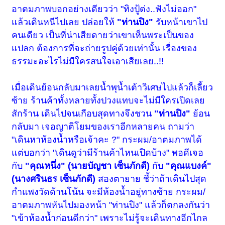
อาตมภาพบอกอย่างเดียวว่า "ทิงปู้ต่ง..ฟังไม่ออก"
แล้วเดินหนีไปเลย ปล่อยให้
"ท่านปิง"
รับหน้าเขาไป
คนเดียว เป็นที่น่าเสียดายว่าเขาเห็นพระเป็นของ
แปลก ต้องการที่จะถ่ายรูปคู่ด้วยเท่านั้น เรื่องของ
ธรรมะอะไรไม่มีใครสนใจเอาเสียเลย..!!
เมื่อเดินย้อนกลับมาเลยน้ำพุน้ำเต้าวิเศษไปแล้วก็เลี้ยว
ซ้าย ร้านค้าทั้งหลายทั้งปวงแทบจะไม่มีใครเปิดเลย
สักร้าน เดินไปจนเกือบสุดทางจึงชวน
"ท่านปิง"
ย้อน
กลับมา เจอญาติโยมของเราอีกหลายคน ถามว่า
"เดินหาห้องน้ำหรือเจ้าคะ ?" กระผม/อาตมภาพได้
แต่บอกว่า "เดินดูว่ามีร้านค้าไหนเปิดบ้าง" พอดีเจอ
กับ
"คุณหนึ่ง" (นายบัญชา เซ็นภักดี)
กับ
"คุณแบงค์"
(นางศรินธร เซ็นภักดี)
สองตายาย ชี้ว่าถ้าเดินไปสุด
กำแพงวัดด้านโน้น จะมีห้องน้ำอยู่ทางซ้าย กระผม/
อาตมภาพหันไปมองหน้า "ท่านปิง" แล้วก็ตกลงกันว่า
"เข้าห้องน้ำก่อนดีกว่า" เพราะไม่รู้จะเดินทางอีกไกล