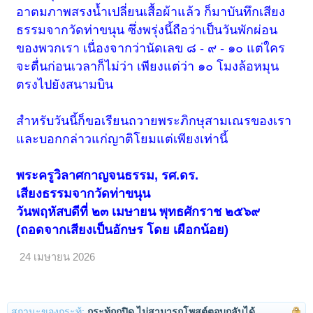
อาตมภาพสรงน้ำเปลี่ยนเสื้อผ้าแล้ว ก็มาบันทึกเสียง
ธรรมจากวัดท่าขนุน ซึ่งพรุ่งนี้ถือว่าเป็นวันพักผ่อน
ของพวกเรา เนื่องจากว่านัดเลข ๘ - ๙ - ๑๐ แต่ใคร
จะตื่นก่อนเวลาก็ไม่ว่า เพียงแต่ว่า ๑๐ โมงล้อหมุน
ตรงไปยังสนามบิน
สำหรับวันนี้ก็ขอเรียนถวายพระภิกษุสามเณรของเรา
และบอกกล่าวแก่ญาติโยมแต่เพียงเท่านี้
พระครูวิลาศกาญจนธรรม, รศ.ดร.
เสียงธรรมจากวัดท่าขนุน
วันพฤหัสบดีที่ ๒๓ เมษายน พุทธศักราช ๒๕๖๙
(ถอดจากเสียงเป็นอักษร โดย เผือกน้อย)
24 เมษายน 2026
สถานะของกระทู้:
กระทู้ถูกปิด ไม่สามารถโพสต์ตอบกลับได้