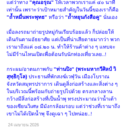
แต่ว่าทาง
"คุณอรุณ"
ให้เวลาพวกเราแค่ ๔๐ นาที
เท่านั้น เพราะว่าเป้าหมายสำคัญในวันนี้ของเราก็คือ
"ถ้ำหมื่นพระพุทธ"
หรือว่า
"ถ้ำหยุนกังสือคู"
นั่นเอง
เมื่อลงรถมาถ่ายรูปหมู่กันเรียบร้อยแล้ว ก็ปล่อยให้
เดินกันตามอัธยาศัย แต่เป็นที่น่าเสียดายมากว่า พวก
เรามาถึงแค่ ๐๘.๒๐ น. ทำให้ร้านค้าต่าง ๆ แทบจะ
ไม่มีร้านไหนเปิดเพื่อต้อนรับนักท่องเที่ยวเลย..!
กระผม/อาตมภาพกับ
"ท่านปิง" (พระมหากวีศิลป์ วิ
สุทฺธิกุโล)
ประธานที่พักสงฆ์เวฬุวัน เมืองโบราณ
จังหวัดสมุทรปราการ เดินดูสิ่งก่อสร้างและสิ่งต่าง ๆ
ในบริเวณนี้พร้อมกับถ่ายรูปไปด้วย ตรงกลางลาน
กว้างมีสิ่งก่อสร้างที่เป็นน้ำพุ ทรงประมาณว่าน้ำเต้า
ของเซียนวิเศษ มีมังกรล้อมรอบ แต่ว่าช่วงที่เรามาถึง
เขาไม่ได้เปิดน้ำพุ จึงดูเฉา ๆ ไปหน่อย..!
24 เมษายน 2026