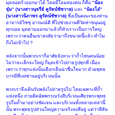
มุดลอดรั้วออกมาได้ โดยมีโยมสองคน ก็คือ
"น้อง
จุ๋ม" (นางสาวนุจรีย์ คูรัตน์ชัชวาล)
และ
"น้องโอ๋"
(นางสาวนิภาพร คูรัตน์ชัชวาล)
ซึ่งเป็นคณะของท่าน
อาจารย์วิชชุ อารมณ์ดี ที่ไปช่วยงานที่วัดท่าขนุนอยู่
ทุกบ่อย มุดตามออกมาแล้วก็หัวเราะเป็นการใหญ่
เพราะว่าคนอื่นเขาสงสัยว่ามาถึงขนาดนี้แล้ว ทำไม
ถึงไม่เข้าไป ?
หลังจากนั้นพวกเราก็อาศัยจังหวะว่าถ้ำไหนคนน้อย
ไม่ว่าจะเล็กจะใหญ่ ก็มุดเข้าไปถ่ายรูปทุกที่ เนื่อง
เพราะว่าทุกแห่งนั้นเยือกเย็นน่าชื่นใจมาก ด้วยพุทธ
บารมีที่แผ่ซ่านอยู่บริเวณนั้น
พวกเราจึงเดินรับพลังไปถ่ายรูปไป โดยเฉพาะที่ถ้ำ
แห่งหนึ่ง ถ่ายติดฉัพพรรณรังสีบริเวณเศียรพระพุทธ
รูปในถ้ำมาอย่างชัดเจน และบริเวณทั้งหลายเหล่านี้
นั้น พระพุทธรูปส่วนใหญ่ความจริงลงสีอยู่ แต่ว่าสีสัน