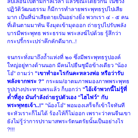
ลบเลือนไปตามกาลเวลา แล้วขณะเดียวกัน ในช่วง
ปฏิวัติวัฒนธรรม ก็มีการทำลายพระพุทธรูปไปเสีย
มาก เป็นที่น่าเสียดายเป็นอย่างยิ่ง พวกเรา ๔ - ๕ คน
ที่เดินตามมาทัน จึงมุดเข้ามุดออก ถ่ายรูปไปรับพลัง
บารมีพระพุทธ พระธรรม พระสงฆ์ไปด้วย รู้สึกว่า
กระปรี้กระเปร่าคึกคักดีมาก..!
จนกระทั่งมาถึงถ้ำแห่งที่ ๒๐ ซึ่งมีพระพุทธรูปองค์
ใหญ่อยู่ทางด้านนอก มีคนไปยืนชูมือข้างเดียว "น้อง
โอ๋" ถามว่า
"เขาทำอะไรกันคะหลวงพ่อ หรือว่ารับ
พลังจากพระ ?"
กระผม/อาตมภาพมองภาพพระพุทธ
รูปปางประทานพรแล้ว ก็บอกว่า
"ไอ้เจ้าพวกนี้ไม่รู้ที่
ต่ำที่สูง มันกำลังถ่ายรูปตัวเอง "ไฮไฟว์" กับ
พระพุทธเจ้า..!"
"น้องโอ๋" พอมองเสร็จก็เข้าใจทันที
จะหัวเราะก็ไม่ได้ ร้องไห้ก็ไม่ออก เพราะว่าคนจีนเขา
ยังไม่รู้ว่าการปรามาสพระรัตนตรัยนั้นเป็นอย่างไร
?!!!