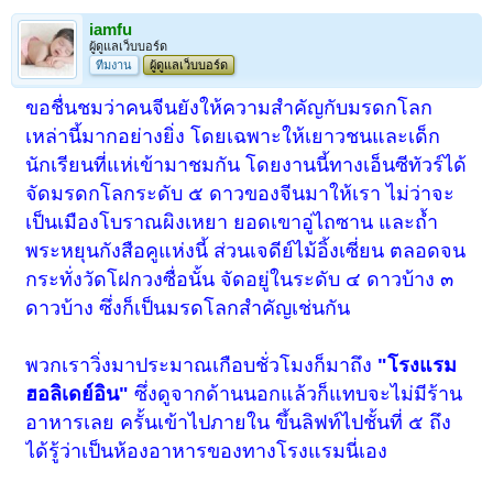
iamfu
ผู้ดูแลเว็บบอร์ด
ทีมงาน
ผู้ดูแลเว็บบอร์ด
ขอชื่นชมว่าคนจีนยังให้ความสำคัญกับมรดกโลก
เหล่านี้มากอย่างยิ่ง โดยเฉพาะให้เยาวชนและเด็ก
นักเรียนที่แห่เข้ามาชมกัน โดยงานนี้ทางเอ็นซีทัวร์ได้
จัดมรดกโลกระดับ ๕ ดาวของจีนมาให้เรา ไม่ว่าจะ
เป็นเมืองโบราณผิงเหยา ยอดเขาอู่ไถซาน และถ้ำ
พระหยุนกังสือคูแห่งนี้ ส่วนเจดีย์ไม้อิ้งเซี่ยน ตลอดจน
กระทั่งวัดโฝกวงซื่อนั้น จัดอยู่ในระดับ ๔ ดาวบ้าง ๓
ดาวบ้าง ซึ่งก็เป็นมรดโลกสำคัญเช่นกัน
พวกเราวิ่งมาประมาณเกือบชั่วโมงก็มาถึง
"โรงแรม
ฮอลิเดย์อิน"
ซึ่งดูจากด้านนอกแล้วก็แทบจะไม่มีร้าน
อาหารเลย ครั้นเข้าไปภายใน ขึ้นลิฟท์ไปชั้นที่ ๕ ถึง
ได้รู้ว่าเป็นห้องอาหารของทางโรงแรมนี่เอง