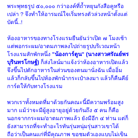
พระพุทธรูป ๕๐,๐๐๐ กว่าองค์ที่ถ้ำหยุนกังสือคูหรือ
เปล่า ? จึงทำให้อารมณ์ใจเริ่มทรงตัวล่วงหน้าตั้งแต่
บัดนี้..!
ห้องอาหารของทางโรงแรมยืนยันว่าเปิด ๗ โมงเช้า
แต่พอกระผม/อาตมภาพลงไปถ่ายรูปบริเวณหน้า
โรงแรมสักพักหนึ่ง
"น้องการ์ตูน" (นางสาวศรัณย์พร
บุรินทรโกษฐ์)
ก็ส่งไลน์มาแจ้งว่าห้องอาหารเปิดแล้ว
จึงขึ้นไปตักอาหารในส่วนของตนมานั่งฉัน เมื่ออิ่ม
แล้วก็กลับขึ้นไปห้องพักนำกระเป๋าลงมา แล้วก็คืนคีย์
การ์ดให้กับทางโรงแรม
พวกเราทั้งหมดที่มาด้วยกันคณะนี้มีความพร้อมสูง
มาก แม้ว่าจะมีผู้สูงอายุอยู่ด้วยกันถึง ๕ คน ก็คือ
นอกจากกระผม/อาตมภาพแล้ว ยังมีอีก ๔ ท่าน แต่ก็
ยังสามารถที่จะทำอะไรทันรุ่นหนุ่มรุ่นสาวเขาได้
ถือว่าเป็นคนแก่ที่มีคุณภาพ ขอชมตัวเองแบบไม่เขิน