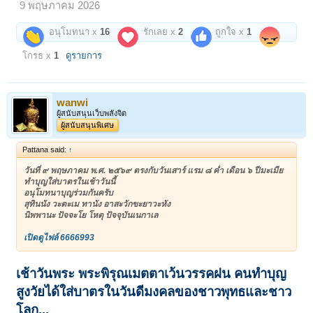
9 พฤษภาคม 2026
อนุโมทนา x
16
รักเลย x
2
ถูกใจ x
1
โกรธ x
1
ดูรายการ
wanwi
ผู้สนับสนุนเว็บพลังจิต
ผู้สนับสนุนพิเศษ
Pattana said:
↑
วันที่ ๙ พฤษภาคม พ.ศ. ๒๕๖๙ ตรงกับวันเสาร์ แรม ๘ ค่ำ เดือน ๖ ปีมะเมีย
ทำบุญใส่บาตรในเช้าวันนี้
อนุโมทนาบุญร่วมกันครับ
สุทินนัง วะตะเม ทานัง อาสะวักขะยาวะหัง
นิพพานะ ปัจจะโย โหตุ ปัจจุบันเนกาเล
เปิดดูไฟล์ 6666993
เช้าวันพระ พระพิรุณเมตตาเว้นวรรคฝน คนทำบุญ
สูงวัยได้ใส่บาตรในวันดีมงคลของชาวพุทธและชาว
โลก...