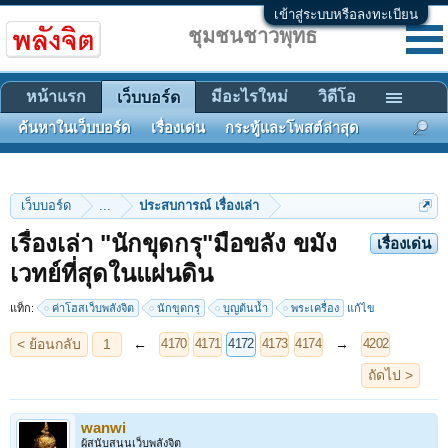
เข้าสู่ระบบหรือลงทะเบียน
ชุมชนชาวพุทธ
หน้าแรก
มีอะไรใหม่
วิดีโอ
เว็บบอร์ด
ค้นหาในเว็บบอร์ด
เรื่องเด่น
กระทู้และโพสต์ล่าสุด
เว็บบอร์ด
...
ประสบการณ์ เรื่องเล่า
เรื่องเล่า "นักขุดกรุ"มือขลัง ขมัง
เรื่องเด่น
< ย้อนกลับ
1
←
→
4170
4171
4172
4173
4174
4202
เวทย์ที่สุดในแผ่นดิน
ถัดไป >
แท็ก:
ค่าโฮสเว็บพลังจิต
นักขุดกรุ
บุญต้นน้ำ
พระเครื่อง
แก้ไข
wanwi
ผู้สนับสนุนเว็บพลังจิต