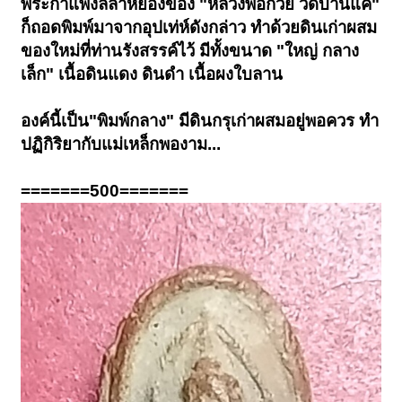
พระกำแพงลีลาหย่องของ "หลวงพ่อกวย วัดบ้านแค"
ก็ถอดพิมพ์มาจากอุปเท่ห์ดังกล่าว ทำด้วยดินเก่าผสม
ของใหม่ที่ท่านรังสรรค์ไว้ มีทั้งขนาด "ใหญ่ กลาง
เล็ก" เนื้อดินแดง ดินดำ เนื้อผงใบลาน
องค์นี้เป็น"พิมพ์กลาง" มีดินกรุเก่าผสมอยู่พอควร ทำ
ปฏิกิริยากับแม่เหล็กพองาม...
=======500=======