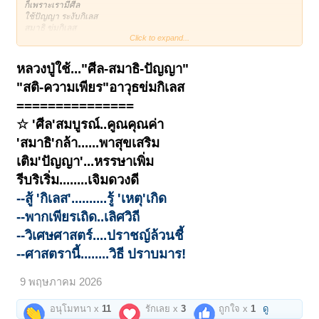
ก็เพราะเรามีศีล
ใช้ปัญญา ระงับกิเลส
สมาธิ ข่มกิเลส
Click to expand...
สติ ควบคุมกิเลส
ความเพียร คืออดทน
ไม่ให้กิเลสเกิด สกดมันไว้
หลวงปู่ใช้..."ศีล-สมาธิ-ปัญญา"
ใช้ทั้งหมดควบคุมมัน
"สติ-ความเพียร"อาวุธข่มกิเลส
ของวิเศษทั้งหมด
อยู่ในตัวเรา ใช้ปราบมัน
===============
ใช้ของวิเศษให้เกิดประโยชน์
☆ 'ศีล'สมบูรณ์..คูณคุณค่า
(หลวงปู่โต๊ะ วัดประดู่ฉิมพลี)
'สมาธิ'กล้า......พาสุขเสริม
เติม'ปัญญา'...หรรษาเพิ่ม
รีบริเริ่ม........เจิมดวงดี
--สู้ 'กิเลส'..........รู้ 'เหตุ'เกิด
--พากเพียรเถิด..เลิศวิถี
--วิเศษศาสตร์....ปราชญ์ล้วนชี้
--ศาสตรานี้........วิธี ปราบมาร!
9 พฤษภาคม 2026
อนุโมทนา x
11
รักเลย x
3
ถูกใจ x
1
ดู