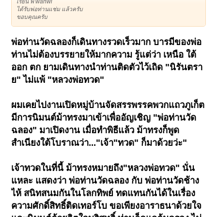
เรียน พี่ wanwi
ได้รับพ่อท่านแช่ม แล้วครับ
ขอบคุณครับ
พ่อท่านวัดฉลองก็เดินทางรวดเร็วมาก บารมีของพ่อ
ท่านไม่ต้องบรรยายให้มากความ รู้แต่ว่า เหนือ ใต้
ออก ตก ยามเดินทางนำท่านติดตัวไว้เถิด "นิรันตรา
ย" ไม่แพ้ "หลวงพ่อทวด"
ผมเคยไปงานเปิดหมู่บ้านจัดสรรพรรคพวกแถวภูเก็ต
มีการนิมนต์ม้าทรงมาเข้าเพื่ออัญเชิญ "พ่อท่านวัด
ฉลอง" มาเปิดงาน เมื่อทำพิธีแล้ว ม้าทรงก็พูด
สำเนียงใต้โบราณว่า..."เจ้า"ทวด" ก็มาด้วยว่ะ"
เจ้าทวดในที่นี้ ม้าทรงหมายถึง"หลวงพ่อทวด" นั่น
แหละ แสดงว่า พ่อท่านวัดฉลอง กับ พ่อท่านวัดช้าง
ไห้ สนิทสนมกันในโลกทิพย์ ทดแทนกันได้ในเรื่อง
ความศักดิ์สิทธิ์ติดเทอร์โบ ขอเพียงอาราธนาด้วยใจ