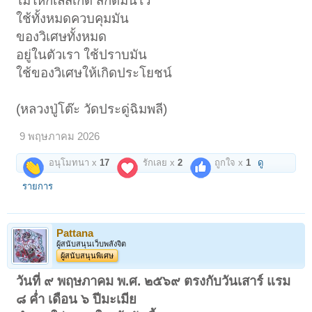
ไม่ให้กิเลสเกิด สกดมันไว้
ใช้ทั้งหมดควบคุมมัน
ของวิเศษทั้งหมด
อยู่ในตัวเรา ใช้ปราบมัน
ใช้ของวิเศษให้เกิดประโยชน์
(หลวงปู่โต๊ะ วัดประดู่ฉิมพลี)
9 พฤษภาคม 2026
อนุโมทนา x
17
รักเลย x
2
ถูกใจ x
1
ดู
รายการ
Pattana
ผู้สนับสนุนเว็บพลังจิต
ผู้สนับสนุนพิเศษ
วันที่ ๙ พฤษภาคม พ.ศ. ๒๕๖๙ ตรงกับวันเสาร์ แรม
๘ ค่ำ เดือน ๖ ปีมะเมีย