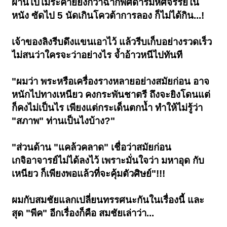
ผ่านไปไม่ระคายยิ่งกว่าฉากพิศดารมหัศจรรย์ใน
หนัง ซัดไป 5 นัดเกินโควต้าการลอง ก็ไม่ได้กิน...!
เจ้าของลิงรีบดึงแขนเอาไว้ แล้วรีบเก็บอย่างรวดเร็ว
ไม่สนว่าใครจะว่าอย่างไร จ้ำอ้าวหนีไปทันที
"ผมว่า พระหรือเครื่องรางหลายอย่างสมัยก่อน อาจ
หนักไปทางเหนียว คงกระพันชาตรี ถึงจะยิงโดนแต่
ก็คงไม่เป็นไร เพียงแต่กระเด็นตกน้ำ ทำให้ไม่รู้ว่า
"สภาพ" ท่านเป็นไงบ้าง?"
"ส่วนด้าน "แคล้วคลาด" เชื่อว่าสมัยก่อน
เกจิอาจารย์ไม่ได้ลงไว้ เพราะมั่นใจว่า มหาอุด กับ
เหนียว ก็เพียงพอแล้วที่จะคุ้มตัวศิษย์"!!!
ผมกับสมชัยแลกเปลี่ยนทรรศนะกันในเรื่องนี้ และ
สุด "พีค" อีกเรื่องก็คือ สมชัยเล่าว่า...