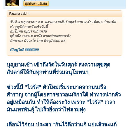
ผู้สนับสนุนพิเศษ
Pattana said:
↑
วันที่ ๘ พฤษภาคม พ.ศ. ๒๕๖๙ ตรงกับวันศุกร์ แรม ๗ ค่ำ เดือน ๖ ปีมะเมีย
ทำบุญใส่บาตรในเช้าวันนี้
อนุโมทนาบุญร่วมกันครับ
สุทินนัง วะตะเม ทานัง อาสะวักขะยาวะหัง
นิพพานะ ปัจจะโย โหตุ ปัจจุบันเนกาเล
เปิดดูไฟล์ 6666399
บุญยามเช้า เข้าถึงวัดในวันศุกร์ ส่งความสุขสุด
สัปดาห์ให้กับทุกท่านที่ร่วมอนุโมทนา
ช่วงนี้มี "ไวรัส" ตัวใหม่เริ่มระบาดจากบนเรือ
สำราญ จากผู้โดยสารชาวอเมริกาใต้ ท่าทางน่ากลัว
อยู่เหมือนกัน ทำให้ต้องระวัง เพราะ "ไวรัส" เวลา
มันแพร่พันธุ์ ไปเร็วยิ่งกว่าไฟลามทุ่ง
เตือนไว้ก่อน ประสา "กันไว้ดีกว่าแก้ แย่แล้วจะแก้