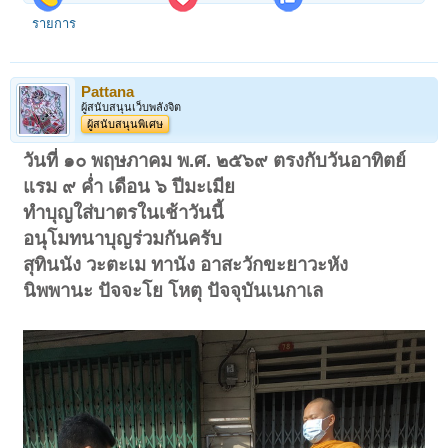
รายการ
Pattana
ผู้สนับสนุนเว็บพลังจิต
ผู้สนับสนุนพิเศษ
วันที่ ๑๐ พฤษภาคม พ.ศ. ๒๕๖๙ ตรงกับวันอาทิตย์
แรม ๙ ค่ำ เดือน ๖ ปีมะเมีย
ทำบุญใส่บาตรในเช้าวันนี้
อนุโมทนาบุญร่วมกันครับ
สุทินนัง วะตะเม ทานัง อาสะวักขะยาวะหัง
นิพพานะ ปัจจะโย โหตุ ปัจจุบันเนกาเล