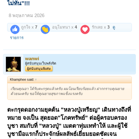
ไม่ทัน"!!!
8 พฤษภาคม 2026
ถูกใจ x
7
อนุโมทนา x
4
รักเลย x
3
ดู
รายการ
wanwi
ผู้สนับสนุนเว็บพลังจิต
ผู้สนับสนุนพิเศษ
Khamphee said:
↑
เรียนคุณอา ได้รับตะกรุดแล้วครับ ผมโอนเรียบร้อยแล้ว ฝากกราบคุณยาย
ด้วยนะครับ ขอให้คุณยายสุขภาพแข็งแรงครับ
ตะกรุดดอกงามยุคต้น "หลวงปู่เหรียญ" เดินทางถึงที่
หมาย จงเป็น สุดยอด"โภคทรัพย์" ต่อผู้ครอบครอง
บูชา สมกับที่ "หลวงปู่" เมตตาทุ่มเททำให้ และผู้ใช้
บูชามือแรกก็ประจักษ์ผลลัพธ์เยี่ยมยอดชัดเจน