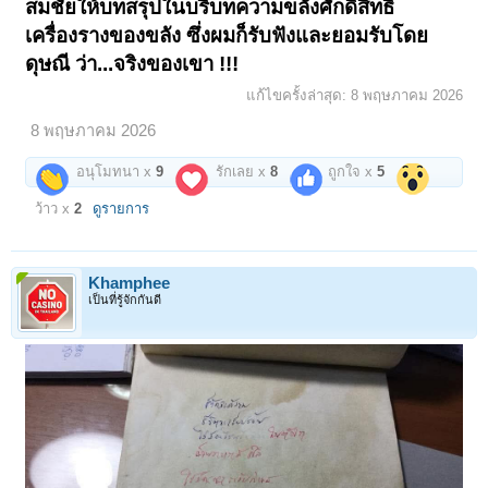
สมชัยให้บทสรุปในบริบทความขลังศักดิ์สิทธิ์
เครื่องรางของขลัง ซึ่งผมก็รับฟังและยอมรับโดย
ดุษณี ว่า...จริงของเขา !!!
แก้ไขครั้งล่าสุด:
8 พฤษภาคม 2026
8 พฤษภาคม 2026
อนุโมทนา x
9
รักเลย x
8
ถูกใจ x
5
ว้าว x
2
ดูรายการ
Khamphee
เป็นที่รู้จักกันดี