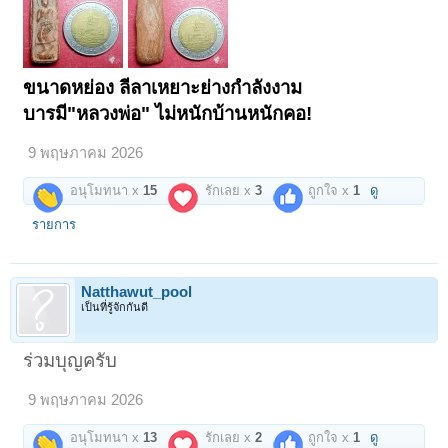
ขนาดหย่อง ลีลาเหยาะย่างกำลังงาม
บารมี"หลวงพ่อ" ไม่หนักบ้านหนักคอ!
9 พฤษภาคม 2026
อนุโมทนา x
15
รักเลย x
3
ถูกใจ x
1
ดู
รายการ
Natthawut_pool
เป็นที่รู้จักกันดี
ร่วมบุญครับ
9 พฤษภาคม 2026
อนุโมทนา x
13
รักเลย x
2
ถูกใจ x
1
ดู