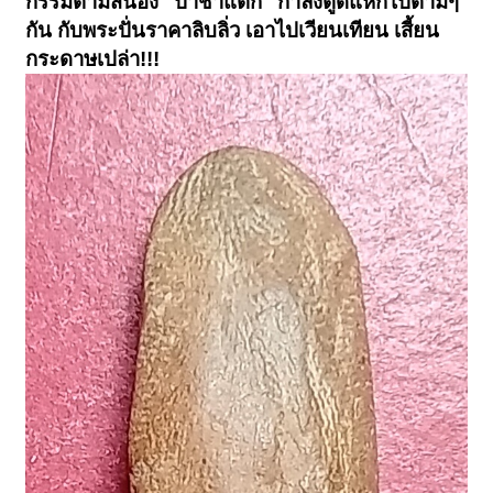
กรรมตามสนอง "ป่าช้าแตก" กำลังตูดแหกไปตามๆ
กัน กับพระปั่นราคาลิบลิ่ว เอาไปเวียนเทียน เสี้ยน
กระดาษเปล่า!!!