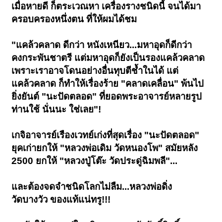
เมื่อหายดี ก็ตระเวณหา เครื่องรางชนิดนี้ จนได้มา
ครอบครองหนึ่งตน ที่ให้ผมได้ชม
"แคล้วคลาด ดีกว่า หนังเหนียว...มหาอุดก็ดีกว่า
คงกระพันชาตรี แต่มหาอุดก็ยังเป็นรองแคล้วคลาด
เพราะเราอาจโดนอย่างอื่นทุบตีช้ำในได้ แต่
แคล้วคลาด ก็ทำให้เรื่องร้าย "คลาดเคลื่อน" พ้นไป
ยิ่งยันต์ "นะปัดตลอด" ที่ยอดพระอาจารย์หลายรูป
ท่านใช้ นั่นนะ ใช่เลย"!
เกจิอาจารย์เรืองเวทย์เก่งที่สุดเรื่อง "นะปัดตลอด"
ยุคเก่ายกให้ "หลวงพ่อเดิม วัดหนองโพ" สมัยหลัง
2500 ยกให้ "หลวงปู่โต๊ะ วัดประดู่ฉิมพลี"...
และต้องจดจำชนิดโลกไม่ลืม...หลวงพ่อดิ่ง
วัดบางวัว ของแท้แน่ทรู!!!