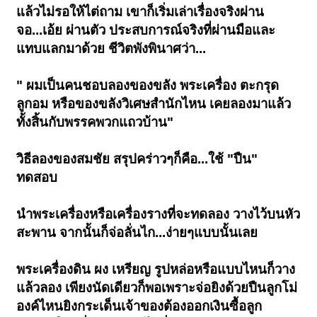
แล้วไม่รอให้ไต่ถาม เขาก็เริ่มเล่าเรื่องจริงผ่าน
จอ...เอ้ย ผ่านตัว ประสบการณ์จริงที่ผ่านมือและ
แทบแลกมาด้วย ชีวิตพังพินาศว่า...
" ผมเป็นคนชอบลองของขลัง พระเครื่อง ตะกรุด
ลูกอม หรือของขลังวิเศษสำนักไหน เคยลองมาแล้ว
ทั้งสิ้นกับพรรคพวกแถวบ้าน"
วิธีลองของสมชัย สรุปคร่าวๆก็คือ...ใช้ "ปืน"
ทดสอบ
นำพระเครื่องหรือเครื่องรางที่จะทดลอง วางไว้บนหัว
สะพาน จากนั้นก็จ่อลั่นไก...ง่ายๆแบบนั้นเลย
พระเครื่องดิน ผง เหรียญ รูปหล่อหรือแบบไหนก็วาง
แล้วลอง เพียงนัดเดียวก็พอเพราะจ่อยิงด้วยปืนลูกโม่
องค์ไหนยิงกระเด็นเจ้าของต้องออกเงินซื้อลูก