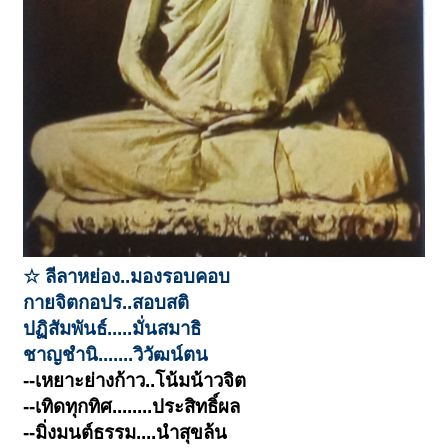
☆ ลีลาหย่อง..มองรอบคอบ
กายจิตกอปร..สอบสติ
ปฏิสัมพันธ์.....มั่นสมาธิ
ชาญชำนิ.......วิวัฒน์ตน
--เหยาะย่างก้าว..โน้มน้าวจิต
--เทิดทุกทิศ........ประสิทธิ์ผล
--มิ่งมนต์ธรรม....นำสุขล้น