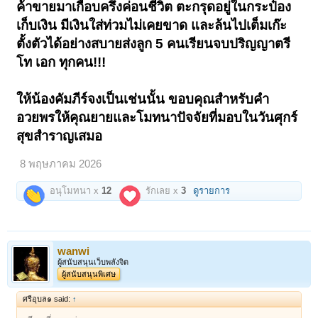
ค้าขายมาเกือบครึ่งค่อนชีวิต ตะกรุดอยู่ในกระป๋อง
เก็บเงิน มีเงินใส่ท่วมไม่เคยขาด และล้นไปเต็มเก๊ะ
ตั้งตัวได้อย่างสบายส่งลูก 5 คนเรียนจบปริญญาตรี
โท เอก ทุกคน!!!
ให้น้องคัมภีร์จงเป็นเช่นนั้น ขอบคุณสำหรับคำ
อวยพรให้คุณยายและโมทนาปัจจัยที่มอบในวันศุกร์
สุขสำราญเสมอ
8 พฤษภาคม 2026
อนุโมทนา x
12
รักเลย x
3
ดูรายการ
wanwi
ผู้สนับสนุนเว็บพลังจิต
ผู้สนับสนุนพิเศษ
ศรีอุบล๑ said:
↑