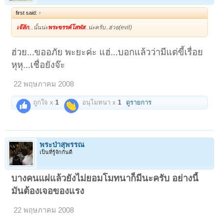
first said:
↑
เจ๊ลัก
.
..นั้นน่ะ
พระขรรค์โสฬส
..น่ะครับ..ฮ่วย(evil)
ฮ่วย...ขออภัย พะยะค่ะ แฮ่...บอกแล้วว่ามีแต่ขี้เรื่อย
หุหุ...เชื่อยังจ๊ะ
22 พฤษภาคม 2008
ถูกใจ x
1
อนุโมทนา x
1
ดูรายการ
พระป่าสุพรรณ
เป็นที่รู้จักกันดี
บางคนแผ่แล้วยังไม่ยอมโมทนาก็มีนะครับ อย่างนี้
มันต้องเจอของแรง
22 พฤษภาคม 2008