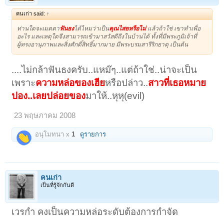
คนเก่า said:
↑
ท่านใดจะเมตตา
ฟันธง
ได้ไหมว่าเป็น
คุณไสย
หรือไม่
แล้วถ้าใช่ เขาทำเพื่อ
อะไร และเหตุใดจึงสามารถเข้ามาสวัสดีถึงในบ้านได้ ทั้งที่มีพระภูมิเจ้าที่
ผู้ทรงอานุภาพและสิ่งศักดิ์สิทธิ์มากมาย มีพระบรมสารีริกธาตุ เป็นต้น
....ไม่กล้าฟันธงครับ..แหม๊ๆ..แต่ถ้าใช่..น่าจะเป็น
เพราะ
ความหล่อของเฮีย
หรือปล่าว..
สาวที่เธอหมาย
ปอง..เลยปล่อยของ
มาให้..หุหุ(evil)
23 พฤษภาคม 2008
อนุโมทนา x
1
ดูรายการ
คนเก่า
เป็นที่รู้จักกันดี
เวรกำ คงเป็นความหล่อระดับต้องการกำจัด