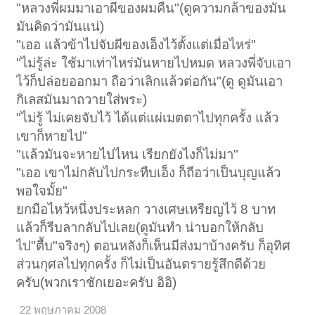
"หลวงพี่ผมมาเอาผีของผมคืน"(ดูความกล้าของมัน
มันคิดว่ามันแน่)
"เออ แล้วข้าไปจับผีของเอ็งไว้ตั้งแต่เมื่อไหร่"
"ไม่รู้ล่ะ ใช้มาเท่าไหร่มันหายไปหมด หลวงพี่จับเอา
ไว้ก็ปล่อยออกมา ถือว่าเลิกแล้วต่อกัน"(ดู ดูมันเอา
กิเลสมันมาถวายใส่พระ)
"ไม่รู้ ไม่เคยจับไว้ ได้แต่แผ่เมตตาไปทุกครั้ง แล้ว
เขาก็หายไป"
"แล้วมันจะหายไปไหน เรียกยังไงก็ไม่มา"
"เออ เขาไม่กลับไปกระทืบเอ็ง ก็ถือว่าเป็นบุญแล้ว
พอใจมั้ย"
ยกมือไหว้หนึ่งประหลก วางเศษเหรียญไว้ 8 บาท
แล้วก็รีบลากลับไปเลย(ดูมันทำ น่าบอกให้กลับ
ไป"ตื้บ"จริงๆ) ตอนหลังก็เห็นมีส่งมาบ้างครับ ก็อุทิศ
ส่วนกุศลไปทุกครั้ง ก็ไม่เป็นอันตรายรู้สึกดีด้วย
ครับ(พวกเราชักเยอะครับ อิอิ)
22 พฤษภาคม 2008