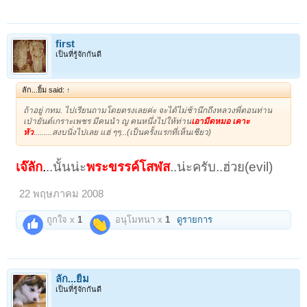
first
เป็นที่รู้จักกันดี
ลัก...ยิ้ม said:
↑
ถ้าอยู่ กทม. ไปเรียนถามโดยตรงเลยค่ะ จะได้ไม่ช้านึกถึงหลวงพี่ตอนท่าน
เป่ายันต์เกราะเพชร มีคนนำ ญ คนหนึ่งไปให้ท่าน
เอามีดหมอ เคาะ
หัว
.........สงบนิ่งไปเลย แฮ่ ๆๆ...(เป็นครั้งแรกที่เห็นเชียว)
เจ๊ลัก
.
..นั้นน่ะ
พระขรรค์โสฬส
..น่ะครับ..ฮ่วย(evil)
22 พฤษภาคม 2008
ถูกใจ x
1
อนุโมทนา x
1
ดูรายการ
ลัก...ยิ้ม
เป็นที่รู้จักกันดี