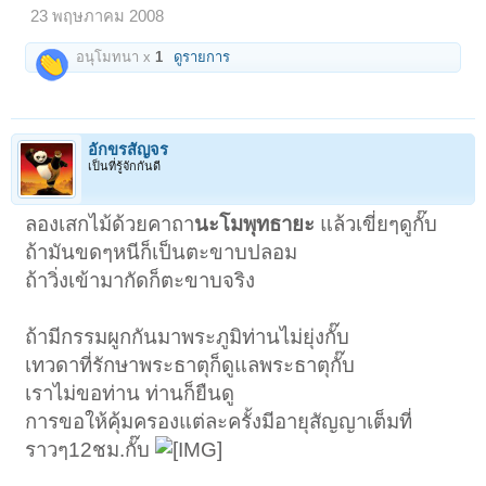
23 พฤษภาคม 2008
อนุโมทนา x
1
ดูรายการ
อักขรสัญจร
เป็นที่รู้จักกันดี
ลองเสกไม้ด้วยคาถา
นะโมพุทธายะ
แล้วเขี่ยๆดูกั๊บ
ถ้ามันขดๆหนีก็เป็นตะขาบปลอม
ถ้าวิ่งเข้ามากัดก็ตะขาบจริง
ถ้ามีกรรมผูกกันมาพระภูมิท่านไม่ยุ่งกั๊บ
เทวดาที่รักษาพระธาตุก็ดูแลพระธาตุกั๊บ
เราไม่ขอท่าน ท่านก็ยืนดู
การขอให้คุ้มครองแต่ละครั้งมีอายุสัญญาเต็มที่
ราวๆ12ชม.กั๊บ