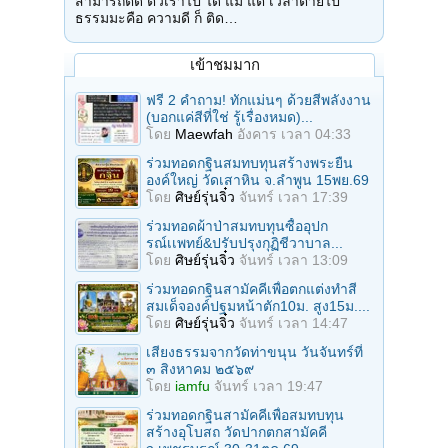
สามารถติด ตัวเราไป ได้ แม้ แต่ เวลาตายไป
ธรรมมะคือ ความดี ก็ ติด…
เข้าชมมาก
ฟรี 2 คำถาม! ทักแม่นๆ ด้วยสีพลังงาน
(บอกแค่สีที่ใช่ รู้เรื่องหมด)...
โดย
Maewfah
อังคาร เวลา 04:33
ร่วมทอดกฐินสมทบทุนสร้างพระยืน
องค์ใหญ่ วัดเสาหิน จ.ลําพูน 15พย.69
โดย
ศิษย์รุ่นจิ๋ว
จันทร์ เวลา 17:39
ร่วมทอดผ้าป่าสมทบทุนซื้ออุปก
รณ์เเพทย์&ปรับปรุงกุฏิชีวาบาล...
โดย
ศิษย์รุ่นจิ๋ว
จันทร์ เวลา 13:09
ร่วมทอดกฐินสามัคคีเพื่อตกแต่งทำสี
สมเด็จองค์ปฐมหน้าตัก10ม. สูง15ม....
โดย
ศิษย์รุ่นจิ๋ว
จันทร์ เวลา 14:47
เสียงธรรมจากวัดท่าขนุน วันจันทร์ที่
๓ สิงหาคม ๒๕๖๙
โดย
iamfu
จันทร์ เวลา 19:47
ร่วมทอดกฐินสามัคคีเพื่อสมทบทุน
สร้างอุโบสถ วัดปากตกสามัคคี