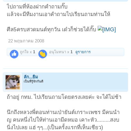
ไปถามที่ห้องฝากคำถามกั๊บ
แล้วจะมีทีมงานเอาคำถามไปเรียนถามท่านให้
ศีล5ครบสวดมนต์ทุกวัน เด๋วก็ช่วยได้กั๊บ
22 พฤษภาคม 2008
ถูกใจ x
1
อนุโมทนา x
1
ดูรายการ
ลัก...ยิ้ม
เป็นที่รู้จักกันดี
ถ้าอยู่ กทม. ไปเรียนถามโดยตรงเลยค่ะ จะได้ไม่ช้า
นึกถึงหลวงพี่ตอนท่านเป่ายันต์เกราะเพชร มีคนนำ
ญ คนหนึ่งไปให้ท่านเอามีดหมอ เคาะหัว.........สงบ
นิ่งไปเลย แฮ่ ๆๆ...(เป็นครั้งแรกที่เห็นเชียว)