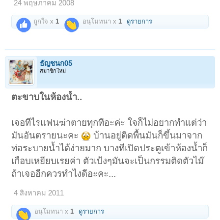
24 พฤษภาคม 2008
ถูกใจ x
1
อนุโมทนา x
1
ดูรายการ
ธัญชนก05
สมาชิกใหม่
ตะขาบในห้องน้ำ..
เจอทีไรแฟนฆ่าตายทุกทีอะค่ะ ใจก็ไม่อยากทำแต่ว่า
มันอันตรายนะคะ
บ้านอยู่ติดพื้นมันก็ขึ้นมาจาก
ท่อระบายน้ำได้ง่ายมาก บางทีเปิดประตูเข้าห้องน้ำก็
เกือบเหยียบเรยค่า ตัวเป้งๆมันจะเป็นกรรมติดตัวไม๊
ถ้าเจออีกควรทำไงดีอะคะ...
4 สิงหาคม 2011
อนุโมทนา x
1
ดูรายการ