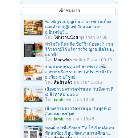
เข้าชมมาก
ขอเชิญร่วมบุญเป็นเจ้าภาพกระเบื้อง
มุงหลังคากุฏิสงฆ์ วัดล่องกะเบา
อ.อินทร์บุรี...
โดย
ไข่หวานน้อย
พุธ เวลา 07:30
ทำไมวันนี้คนถึงเชื่อรีวิวน้อยลง? รวม
รีวิวจากผู้ใช้บริการจริง ญาณฮีลใจ by
แมวฟ้า
โดย
Maewfah
พฤหัสบดี เวลา 00:13
ร่วมสมทบทุนดูแลรักษาพระสงฆ์ผู้
อาพาธหรือชราภาพ วัดประชานิรมิต
อ.เมือง จ.บุรีรัมย์
โดย
ศิษย์รุ่นจิ๋ว
พุธ เวลา 15:16
เสียงธรรมจากวัดท่าขนุน วันอังคารที่
๔ สิงหาคม ๒๕๖๙
โดย
iamfu
พุธ เวลา 10:36
เสียงธรรมจากวัดท่าขนุน วันพุธที่ ๕
สิงหาคม ๒๕๖๙
โดย
iamfu
พุธ เวลา 19:48
ทอดผ้าป่าซื้อSmart TV ใช้เรียน&สอน
พัดลมห้องเรียน พัฒนาสถานศึกษา...