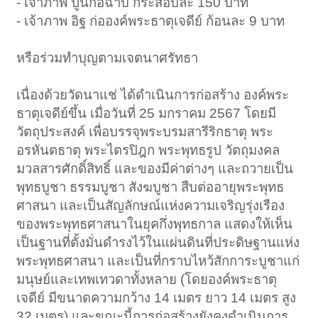
- เจ้าภาพ ปูนก่อฉาบ กระสอบละ 150 บาท
- เจ้าภาพ อิฐ ก่อองค์พระธาตุเจดีย์ ก้อนละ 9 บาท
หรือร่วมทำบุญตามเจตนาศรัทธา
เนื่องด้วยวัดนาแช่ ได้ดำเนินการก่อสร้าง องค์พระ
ธาตุเจดีย์ขึ้น เมื่อวันที่ 25 มกราคม 2567 โดยมี
วัตถุประสงค์ เพื่อบรรจุพระบรมสารีริกธาตุ พระ
อรหันตธาตุ พระไตรปิฎก พระพุทธรูป วัตถุมงคล
มวลสารศักดิ์สิทธิ์ และของมีค่าต่างๆ และถวายเป็น
พุทธบูชา ธรรมบูชา สังฆบูชา สืบต่ออายุพระพุทธ
ศาสนา และเป็นสัญลักษณ์แห่งความเจริญรุ่งเรือง
ของพระพุทธศาสนาในยุคกึ่งพุทธกาล แสดงให้เห็น
เป็นฐานที่ตั้งมั่นดำรงไว้ในแผ่นดินที่ประดิษฐานแห่ง
พระพุทธศาสนา และเป็นที่กราบไหว้สักการะบูชาแก่
มนุษย์และเทพเทวดาทั้งหลาย (โดยองค์พระธาตุ
เจดีย์ มีขนาดความกว้าง 14 เมตร ยาว 14 เมตร สูง
32 เมตร) และขณะนี้การก่อสร้างยังคงดำเนินการ