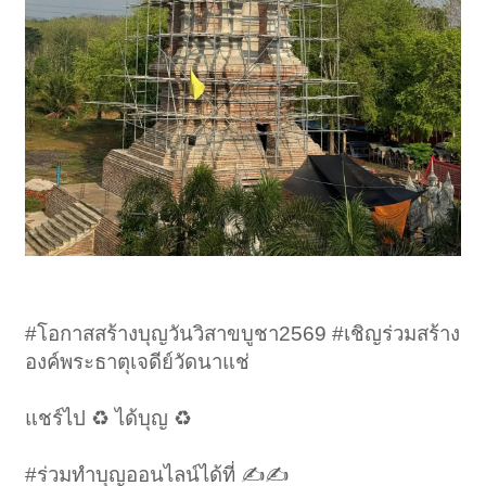
#โอกาสสร้างบุญวันวิสาขบูชา2569 #เชิญร่วมสร้าง
องค์พระธาตุเจดีย์วัดนาแช่
แชร์ไป ♻️ ได้บุญ ♻️
#ร่วมทำบุญออนไลน์ได้ที่ ✍✍