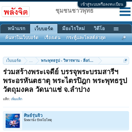
เข้าสู่ระบบหรือลงทะเบียน
ชุมชนชาวพุทธ
หน้าแรก
มีอะไรใหม่
วิดีโอ
เว็บบอร์ด
ค้นหาในเว็บบอร์ด
เรื่องเด่น
กระทู้และโพสต์ล่าสุด
เว็บบอร์ด
...
พระพุทธรูป - วิหารทาน - สิ่งก่อสร้าง
ร่วมสร้างพระเจดีย์ บรรจุพระบรมสารีฯ
พระอรหันตธาตุ พระไตรปิฎก พระพุทธรูป
วัตถุมงคล วัดนาแช่ จ.ลําปาง
แท็ก:
เพิ่มแท็ก
ศิษย์รุ่นจิ๋ว
นิพพานัง ปัจจโยโหตุ