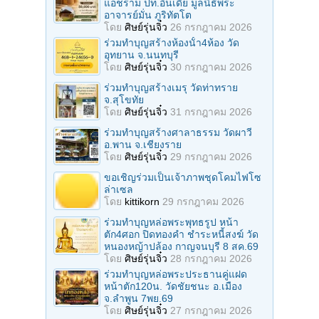
แอชราม ปท.อินเดีย มูลนิธิพระ
อาจารย์มั่น ภูริทัตโต
โดย
ศิษย์รุ่นจิ๋ว
26 กรกฎาคม 2026
ร่วมทําบุญสร้างห้องนั้า4ห้อง วัด
อุทยาน จ.นนทบุรี
โดย
ศิษย์รุ่นจิ๋ว
30 กรกฎาคม 2026
ร่วมทําบุญสร้างเมรุ วัดท่าทราย
จ.สุโขทัย
โดย
ศิษย์รุ่นจิ๋ว
31 กรกฎาคม 2026
ร่วมทําบุญสร้างศาลาธรรม วัดผาวี
อ.พาน จ.เชียงราย
โดย
ศิษย์รุ่นจิ๋ว
29 กรกฎาคม 2026
ขอเชิญร่วมเป็นเจ้าภาพชุดโคมไฟโซ
ล่าเซล
โดย
kittikorn
29 กรกฎาคม 2026
ร่วมทําบุญหล่อพระพุทธรูป หน้า
ตัก4ศอก ปิดทองคํา ชําระหนี้สงฆ์ วัด
หนองหญ้าปล้อง กาญจนบุรี 8 สค.69
โดย
ศิษย์รุ่นจิ๋ว
28 กรกฎาคม 2026
ร่วมทําบุญหล่อพระประธานคู่แฝด
หน้าตัก120น. วัดชัยชนะ อ.เมือง
จ.ลำพูน 7พย.69
โดย
ศิษย์รุ่นจิ๋ว
27 กรกฎาคม 2026