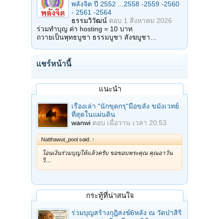
พลังจิต ปี 2552 ...2558 -2559 -2560
- 2561 -2564
ธรรมวิวัฒน์
ตอบ
1 สิงหาคม 2026
ร่วมทำบุญ ค่า hosting = 10 บาท
ถวายเป็นพุทธบูชา ธรรมบูชา สังฆบูชา…
แชร์หน้านี้
แนะนำ
เรื่องเล่า "นักขุดกรุ"มือขลัง ขมังเวทย์
ที่สุดในแผ่นดิน
wanwi
ตอบ
เมื่อวาน เวลา 20:53
Natthawut_pool said:
↑
โอนเงินร่วมบุญให้แล้วครับ ขอขอบพระคุณ คุณอาวัน
วิ…
กระทู้ที่น่าสนใจ
ร่วมบุญสร้างกุฎิสงฆ์6หลัง ณ วัดป่าสิริ