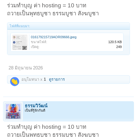
ร่วมทำบุญ ค่า hosting = 10 บาท
ถวายเป็นพุทธบูชา ธรรมบูชา สังฆบูชา
ไฟล์ที่แนบมา:
016179215719AOR09666.jpeg
ขนาดไฟล์:
120.5 KB
เปิดดู:
249
28 มิถุนายน 2026
อนุโมทนา x
1
ดูรายการ
ธรรมวิวัฒน์
< ย้อนกลับ
1
←
198
199
200
201
202
203
เป็นที่รู้จักกันดี
ร่วมทำบุญ ค่า hosting = 10 บาท
ถวายเป็นพุทธบูชา ธรรมบูชา สังฆบูชา