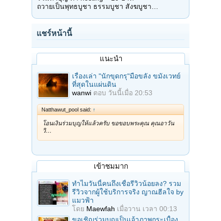
ถวายเป็นพุทธบูชา ธรรมบูชา สังฆบูชา…
แชร์หน้านี้
แนะนำ
เรื่องเล่า "นักขุดกรุ"มือขลัง ขมังเวทย์
ที่สุดในแผ่นดิน
wanwi
ตอบ
วันนี้เมื่อ 20:53
Natthawut_pool said:
↑
โอนเงินร่วมบุญให้แล้วครับ ขอขอบพระคุณ คุณอาวัน
วิ…
เข้าชมมาก
ทำไมวันนี้คนถึงเชื่อรีวิวน้อยลง? รวม
รีวิวจากผู้ใช้บริการจริง ญาณฮีลใจ by
แมวฟ้า
โดย
Maewfah
เมื่อวาน เวลา 00:13
ขอเชิญร่วมบุญเป็นเจ้าภาพกระเบื้อง