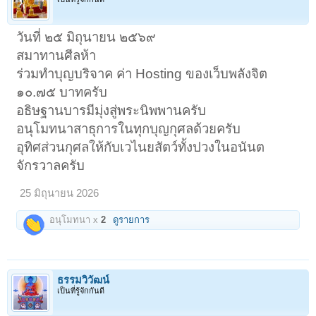
วันที่ ๒๕ มิถุนายน ๒๕๖๙
สมาทานศีลห้า
ร่วมทำบุญบริจาค ค่า Hosting ของเว็บพลังจิต
๑๐.๗๕ บาทครับ
อธิษฐานบารมีมุ่งสู่พระนิพพานครับ
อนุโมทนาสาธุการในทุกบุญกุศลด้วยครับ
อุทิศส่วนกุศลให้กับเวไนยสัตว์ทั้งปวงในอนันต
จักรวาลครับ
25 มิถุนายน 2026
อนุโมทนา x
2
ดูรายการ
ธรรมวิวัฒน์
เป็นที่รู้จักกันดี