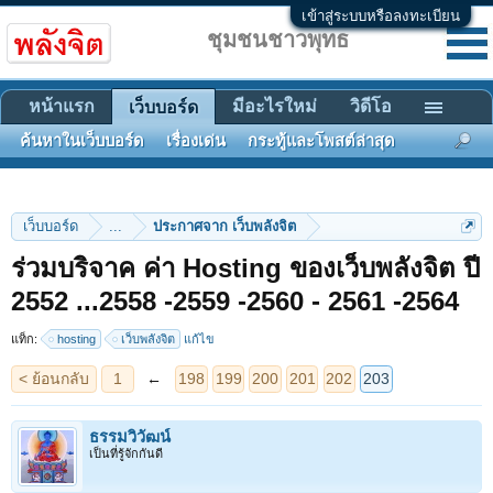
เข้าสู่ระบบหรือลงทะเบียน
ชุมชนชาวพุทธ
หน้าแรก
มีอะไรใหม่
วิดีโอ
เว็บบอร์ด
ค้นหาในเว็บบอร์ด
เรื่องเด่น
กระทู้และโพสต์ล่าสุด
เว็บบอร์ด
...
ประกาศจาก เว็บพลังจิต
ร่วมบริจาค ค่า Hosting ของเว็บพลังจิต ปี
< ย้อนกลับ
1
←
198
199
200
201
202
203
2552 ...2558 -2559 -2560 - 2561 -2564
แท็ก:
hosting
เว็บพลังจิต
แก้ไข
ธรรมวิวัฒน์
เป็นที่รู้จักกันดี