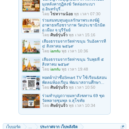
มุงหลังคากุฏิสงฆ์ วัดล่องกะเบา
อ.อินทร์บุรี...
โดย
ไข่หวานน้อย
พุธ เวลา 07:30
ร่วมสมทบทุนดูแลรักษาพระสงฆ์ผู้
อาพาธหรือชราภาพ วัดประชานิรมิต
อ.เมือง จ.บุรีรัมย์
โดย
ศิษย์รุ่นจิ๋ว
พุธ เวลา 15:16
เสียงธรรมจากวัดท่าขนุน วันอังคารที่
๔ สิงหาคม ๒๕๖๙
โดย
iamfu
พุธ เวลา 10:36
เสียงธรรมจากวัดท่าขนุน วันพุธที่ ๕
สิงหาคม ๒๕๖๙
โดย
iamfu
พุธ เวลา 19:48
ทอดผ้าป่าซื้อSmart TV ใช้เรียน&สอน
พัดลมห้องเรียน พัฒนาสถานศึกษา...
โดย
ศิษย์รุ่นจิ๋ว
พุธ เวลา 10:50
ร่วมทําบุญถวายมหาสังฆทาน 69 ชุด
วัดพลายชุมพล จ.สุโขทัย
โดย
ศิษย์รุ่นจิ๋ว
พุธ เวลา 10:34
เว็บบอร์ด
...
ประกาศจาก เว็บพลังจิต