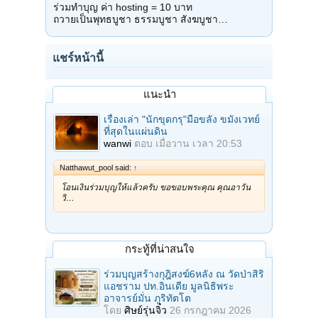
ร่วมทำบุญ ค่า hosting = 10 บาท
ถวายเป็นพุทธบูชา ธรรมบูชา สังฆบูชา…
แชร์หน้านี้
แนะนำ
เรื่องเล่า "นักขุดกรุ"มือขลัง ขมังเวทย์
ที่สุดในแผ่นดิน
wanwi
ตอบ
เมื่อวาน เวลา 20:53
Natthawut_pool said:
↑
โอนเงินร่วมบุญให้แล้วครับ ขอขอบพระคุณ คุณอาวัน
วิ…
กระทู้ที่น่าสนใจ
ร่วมบุญสร้างกุฎิสงฆ์6หลัง ณ วัดป่าสิริ
แอชราม ปท.อินเดีย มูลนิธิพระ
อาจารย์มั่น ภูริทัตโต
โดย
ศิษย์รุ่นจิ๋ว
26 กรกฎาคม 2026