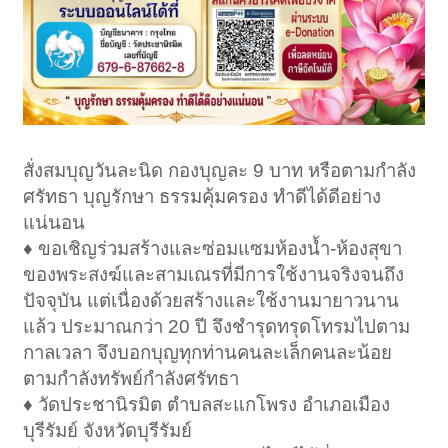
สั่งสมบุญวันละนิด กองบุญละ 9 บาท หรือตามกำลัง
ศรัทธา บุญรักษา ธรรมคุ้มครอง ทำดีได้ดีอย่าง
แน่นอน
♦️ ขอเชิญร่วมสร้างและซ่อมแซมห้องน้ำ-ห้องสุขา
ของพระสงฆ์และสามเณรที่มีการใช้งานจริงจนถึง
ปัจจุบัน แต่เนื่องด้วยสร้างและใช้งานมายาวนาน
แล้ว ประมาณกว่า 20 ปี จึงชำรุดทรุดโทรมไปตาม
กาลเวลา จึงบอกบุญทุกท่านคนละเล็กคนละน้อย
ตามกำลังทรัพย์กำลังศรัทธา
♦️ วัดประชานิรมิต ตำบลสะแกโพรง อำเภอเมือง
บุรีรัมย์ จังหวัดบุรีรัมย์