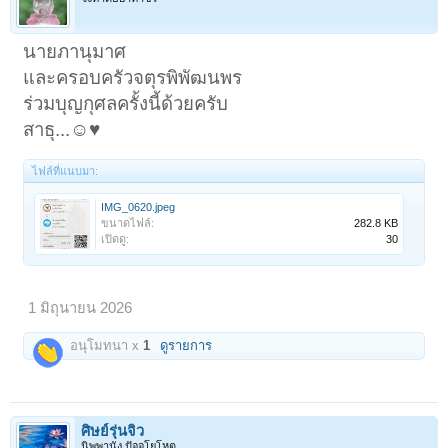
นายภานุมาศ
และครอบครัวจตุรพิพัฒนพร
ร่วมบุญกุศลครั้งนี้ด้วยครับ
สาธุ...☺️♥️
ไฟล์ที่แนบมา:
IMG_0620.jpeg
ขนาดไฟล์:
282.8 KB
เปิดดู:
30
1 มิถุนายน 2026
อนุโมทนา x
1
ดูรายการ
ศิษย์รุ่นจิ๋ว
นิพพานัง ปัจจโยโหตุ