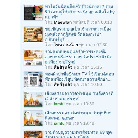
ทำไมวันนี้คนถึงเชื่อรีวิวน้อยลง? รวม
รีวิวจากผู้ใช้บริการจริง ญาณฮีลใจ by
แมวฟ้า
โดย
Maewfah
พฤหัสบดี เวลา 00:13
ขอเชิญร่วมบุญเป็นเจ้าภาพกระเบื้อง
มุงหลังคากุฏิสงฆ์ วัดล่องกะเบา
อ.อินทร์บุรี...
โดย
ไข่หวานน้อย
พุธ เวลา 07:30
ร่วมสมทบทุนดูแลรักษาพระสงฆ์ผู้
อาพาธหรือชราภาพ วัดประชานิรมิต
อ.เมือง จ.บุรีรัมย์
โดย
ศิษย์รุ่นจิ๋ว
พุธ เวลา 15:16
ทอดผ้าป่าซื้อSmart TV ใช้เรียน&สอน
พัดลมห้องเรียน พัฒนาสถานศึกษา...
โดย
ศิษย์รุ่นจิ๋ว
พุธ เวลา 10:50
เสียงธรรมจากวัดท่าขนุน วันอังคารที่
๔ สิงหาคม ๒๕๖๙
โดย
iamfu
พุธ เวลา 10:36
เสียงธรรมจากวัดท่าขนุน วันพุธที่ ๕
สิงหาคม ๒๕๖๙
โดย
iamfu
พุธ เวลา 19:48
ร่วมทําบุญถวายมหาสังฆทาน 69 ชุด
วัดพลายชุมพล จ.สุโขทัย