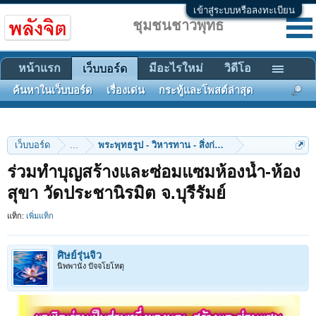
เข้าสู่ระบบหรือลงทะเบียน
ชุมชนชาวพุทธ
หน้าแรก
มีอะไรใหม่
วิดีโอ
เว็บบอร์ด
ค้นหาในเว็บบอร์ด
เรื่องเด่น
กระทู้และโพสต์ล่าสุด
เว็บบอร์ด
...
พระพุทธรูป - วิหารทาน - สิ่งก่อสร้าง
ร่วมทําบุญสร้างและซ่อมแซมห้องน้ำ-ห้อง
สุขา วัดประชานิรมิต จ.บุรีรัมย์
แท็ก:
เพิ่มแท็ก
ศิษย์รุ่นจิ๋ว
นิพพานัง ปัจจโยโหตุ