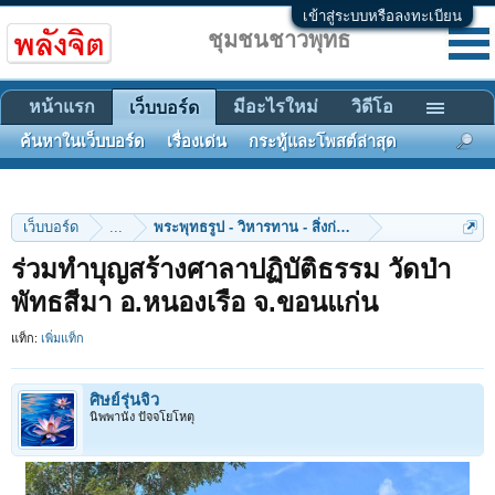
เข้าสู่ระบบหรือลงทะเบียน
ชุมชนชาวพุทธ
หน้าแรก
มีอะไรใหม่
วิดีโอ
เว็บบอร์ด
ค้นหาในเว็บบอร์ด
เรื่องเด่น
กระทู้และโพสต์ล่าสุด
เว็บบอร์ด
...
พระพุทธรูป - วิหารทาน - สิ่งก่อสร้าง
ร่วมทําบุญสร้างศาลาปฏิบัติธรรม วัดป่า
พัทธสีมา อ.หนองเรือ จ.ขอนแก่น
แท็ก:
เพิ่มแท็ก
ศิษย์รุ่นจิ๋ว
นิพพานัง ปัจจโยโหตุ