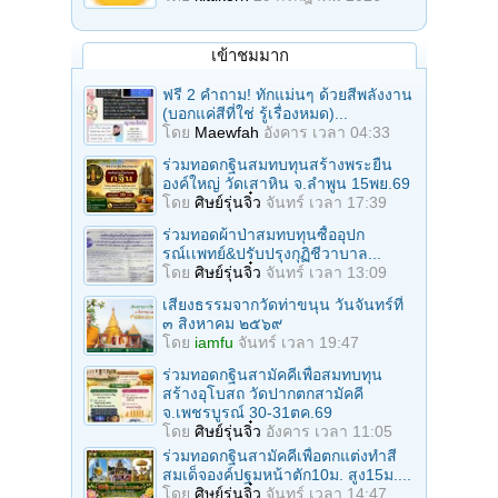
เข้าชมมาก
ฟรี 2 คำถาม! ทักแม่นๆ ด้วยสีพลังงาน
(บอกแค่สีที่ใช่ รู้เรื่องหมด)...
โดย
Maewfah
อังคาร เวลา 04:33
ร่วมทอดกฐินสมทบทุนสร้างพระยืน
องค์ใหญ่ วัดเสาหิน จ.ลําพูน 15พย.69
โดย
ศิษย์รุ่นจิ๋ว
จันทร์ เวลา 17:39
ร่วมทอดผ้าป่าสมทบทุนซื้ออุปก
รณ์เเพทย์&ปรับปรุงกุฏิชีวาบาล...
โดย
ศิษย์รุ่นจิ๋ว
จันทร์ เวลา 13:09
เสียงธรรมจากวัดท่าขนุน วันจันทร์ที่
๓ สิงหาคม ๒๕๖๙
โดย
iamfu
จันทร์ เวลา 19:47
ร่วมทอดกฐินสามัคคีเพื่อสมทบทุน
สร้างอุโบสถ วัดปากตกสามัคคี
จ.เพชรบูรณ์ 30-31ตค.69
โดย
ศิษย์รุ่นจิ๋ว
อังคาร เวลา 11:05
ร่วมทอดกฐินสามัคคีเพื่อตกแต่งทำสี
สมเด็จองค์ปฐมหน้าตัก10ม. สูง15ม....
โดย
ศิษย์รุ่นจิ๋ว
จันทร์ เวลา 14:47