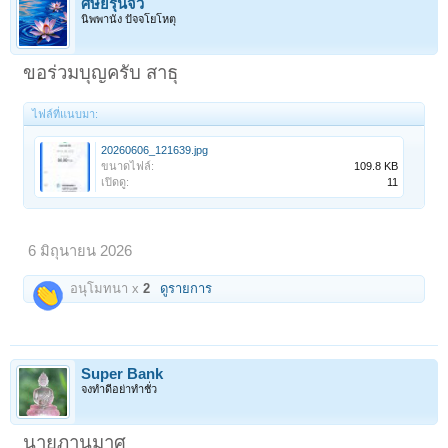
ศิษย์รุ่นจิ๋ว
นิพพานัง ปัจจโยโหตุ
ขอร่วมบุญครับ สาธุ
ไฟล์ที่แนบมา:
20260606_121639.jpg
ขนาดไฟล์:
109.8 KB
เปิดดู:
11
6 มิถุนายน 2026
อนุโมทนา x
2
ดูรายการ
Super Bank
จงทำดีอย่าทำชั่ว
นายภานุมาศ