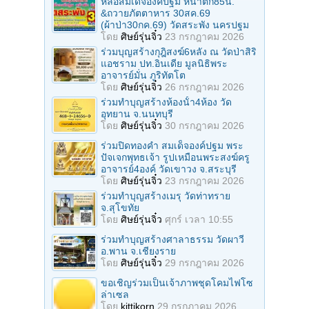
หล่อสมเด็จองค์ปฐม หน้าตัก85น.
&ถวายภัตตาหาร 30สค.69
(ผ้าป่า30กค.69) วัดสระพัง นครปฐม
โดย
ศิษย์รุ่นจิ๋ว
23 กรกฎาคม 2026
ร่วมบุญสร้างกุฎิสงฆ์6หลัง ณ วัดป่าสิริ
แอชราม ปท.อินเดีย มูลนิธิพระ
อาจารย์มั่น ภูริทัตโต
โดย
ศิษย์รุ่นจิ๋ว
26 กรกฎาคม 2026
ร่วมทําบุญสร้างห้องนั้า4ห้อง วัด
อุทยาน จ.นนทบุรี
โดย
ศิษย์รุ่นจิ๋ว
30 กรกฎาคม 2026
ร่วมปิดทองคํา สมเด็จองค์ปฐม พระ
ปัจเจกพุทธเจ้า รูปเหมือนพระสงฆ์ครู
อาจารย์4องค์ วัดเขาวง จ.สระบุรี
โดย
ศิษย์รุ่นจิ๋ว
23 กรกฎาคม 2026
ร่วมทําบุญสร้างเมรุ วัดท่าทราย
จ.สุโขทัย
โดย
ศิษย์รุ่นจิ๋ว
ศุกร์ เวลา 10:55
ร่วมทําบุญสร้างศาลาธรรม วัดผาวี
อ.พาน จ.เชียงราย
โดย
ศิษย์รุ่นจิ๋ว
29 กรกฎาคม 2026
ขอเชิญร่วมเป็นเจ้าภาพชุดโคมไฟโซ
ล่าเซล
โดย
kittikorn
29 กรกฎาคม 2026