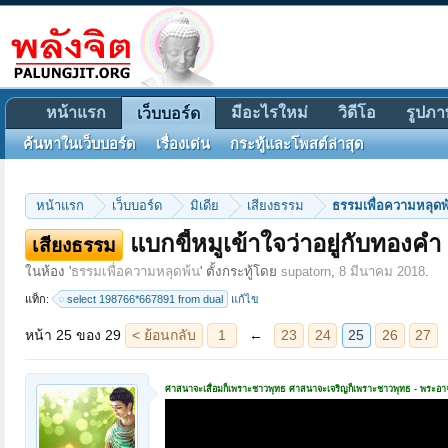
หน้าแรก
มีอะไรใหม่
วิดีโอ
รูปภา
เว็บบอร์ด
ค้นหาในเว็บบอร์ด
เรื่องเด่น
กระทู้และโพสต์ล่าสุด
หน้าแรก
เว็บบอร์ด
มิเดีย
เสียงธรรม
ธรรมเพื่อความหลุดพ
แบกขี้หมูเข้าใจว่าอยู่กับทอง
หน้า 25 ของ 29
< ย้อนกลับ
1
←
23
24
25
26
27
→
29
ถัดไป >
เสียงธรรม
ในห้อง '
ธรรมเพื่อความหลุดพ้น
' ตั้งกระทู้โดย
supatorn
,
8 มีนาคม 2018
.
แท็ก:
select 198766*667891 from dual
แก้ไข
ศาสนาจะเสื่อมก็เพราะชาวพุทธ ศาสนาจะเจริญก็เพราะชาวพุทธ - พระอ