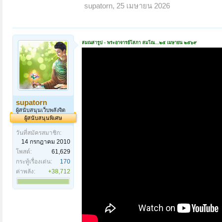
supatorn
,
25 เมษายน 2026
สมณสารูป - พระอาจารย์โสภา สมโณ...๒๕ เมษายน ๒๕๖๙
supatorn
ผู้สนับสนุนเว็บพลังจิต
ผู้สนับสนุนพิเศษ
วันที่สมัครสมาชิก:
14 กรกฎาคม 2010
โพสต์:
61,629
กระทู้เรื่องเด่น:
170
ค่าพลัง:
+38,712