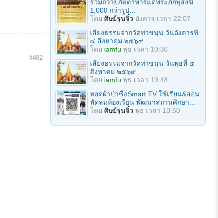
ร่วมถวายภัตตาหารแด่พระภิกษุสงฆ์
1,000 กว่ารูป...
โดย
ศิษย์รุ่นจิ๋ว
อังคาร เวลา 22:07
เสียงธรรมจากวัดท่าขนุน วันอังคารที่
๔ สิงหาคม ๒๕๖๙
โดย
iamfu
พุธ เวลา 10:36
#482
เสียงธรรมจากวัดท่าขนุน วันพุธที่ ๕
สิงหาคม ๒๕๖๙
โดย
iamfu
พุธ เวลา 19:48
ทอดผ้าป่าซื้อSmart TV ใช้เรียน&สอน
พัดลมห้องเรียน พัฒนาสถานศึกษา...
โดย
ศิษย์รุ่นจิ๋ว
พุธ เวลา 10:50