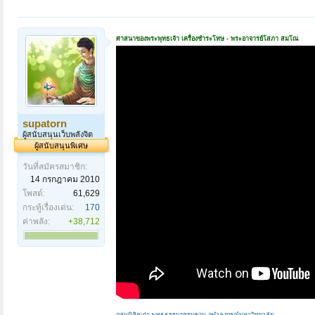
ศาสนาของพระพุทธเจ้า เครื่องชำระโทษ - พระอาจารย์โสภา สมโณ
supatorn
ผู้สนับสนุนเว็บพลังจิต
ผู้สนับสนุนพิเศษ
วันที่สมัครสมาชิก:
14 กรกฎาคม 2010
โพสต์:
61,629
กระทู้เรื่องเด่น:
170
ค่าพลัง:
+38,712
กลุ่มนิสิตเก่า พุทธธรรมกรรมฐาน จุฬาลงกรณ์มหาวิทยาลัย