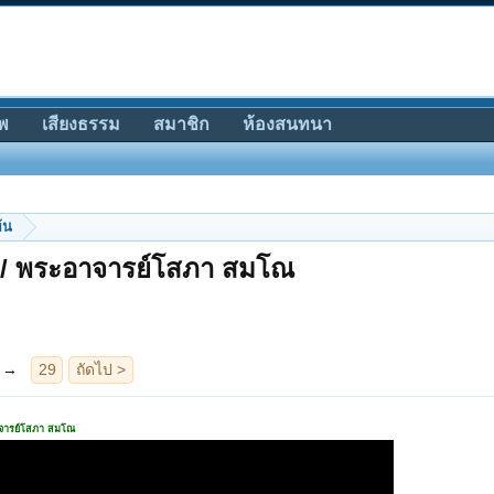
พ
เสียงธรรม
สมาชิก
ห้องสนทนา
้น
คำ / พระอาจารย์โสภา สมโณ
าจารย์โสภา สมโณ