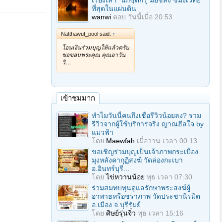
เรื่องเล่า "นักขุดกรุ"มือขลัง ขมังเวทย์
ที่สุดในแผ่นดิน
wanwi
ตอบ
วันนี้เมื่อ 20:53
Natthawut_pool said:
↑
โอนเงินร่วมบุญให้แล้วครับ
ขอขอบพระคุณ คุณอาวัน
วิ…
เข้าชมมาก
ทำไมวันนี้คนถึงเชื่อรีวิวน้อยลง? รวม
รีวิวจากผู้ใช้บริการจริง ญาณฮีลใจ by
แมวฟ้า
โดย
Maewfah
เมื่อวาน เวลา 00:13
ขอเชิญร่วมบุญเป็นเจ้าภาพกระเบื้อง
มุงหลังคากุฏิสงฆ์ วัดล่องกะเบา
อ.อินทร์บุรี...
โดย
ไข่หวานน้อย
พุธ เวลา 07:30
ร่วมสมทบทุนดูแลรักษาพระสงฆ์ผู้
อาพาธหรือชราภาพ วัดประชานิรมิต
อ.เมือง จ.บุรีรัมย์
โดย
ศิษย์รุ่นจิ๋ว
พุธ เวลา 15:16