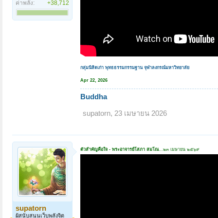
ค่าพลัง:
+38,712
กลุ่มนิสิตเก่า พุทธธรรมกรรมฐาน จุฬาลงกรณ์มหาวิทยาลัย
Apr 22, 2026
Buddha
supatorn
,
23 เมษายน 2026
ตัวสำคัญคือใจ - พระอาจารย์โสภา สมโณ
...๒๓ เมษายน ๒๕๖๙
supatorn
ผู้สนับสนุนเว็บพลังจิต