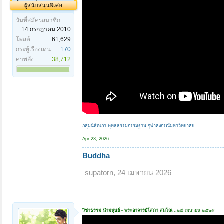
ผู้สนับสนุนพิเศษ
วันที่สมัครสมาชิก:
14 กรกฎาคม 2010
โพสต์:
61,629
กระทู้เรื่องเด่น:
170
ค่าพลัง:
+38,712
กลุ่มนิสิตเก่า พุทธธรรมกรรมฐาน จุฬาลงกรณ์มหาวิทยาลัย
Apr 23, 2026
Buddha
supatorn
,
24 เมษายน 2026
วิชาธรรม นำมนุษย์ - พระอาจารย์โสภา สมโณ
...๒๔ เมษายน ๒๕๖๙