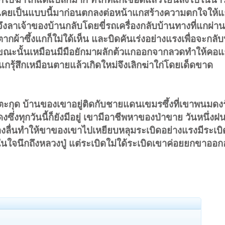
ม่เคยเป็นแบบนี้มาก่อนตกลงต่อหน้าแกสร้างความตกใจให้
ึงลาเจ้าของบ้านกลับโดยขี่รถเครื่องกลับบ้านทางที่แกผ่า
ตากผ้าซึ้งแกก็ใม่ใด้เห็น และบิดคันเร่งอย่างแรงเพื่อจะกล
ณะนั้นเหมือนมีมือยักมาผลักต้วแกออกจากลวดทำให้คอแก
กรุ้สึกเหมือนตายแล้วเกิดใหม่จึงเลิกฆ่าใก่โดยเด็ดขาด
บูชาตะกุด บ้านของเขาอยู่ติดกับชายแดนเขมรซึ้งที่เขาพนมดงรั
่งทุกวันนี้ก็ยังมีอยู่ เขามีอาชีพหาของป่าขาย วันหนึ่งฝ
างลื่นทำให้ขาของเขาไปเหยียบหลุมระเบิดอย่างแรงมีระเ
ใจนึกถึงหลวงปู่ แต่ระเบิดใม่ใด้ระเบิดเขาค่อยยกขาออก