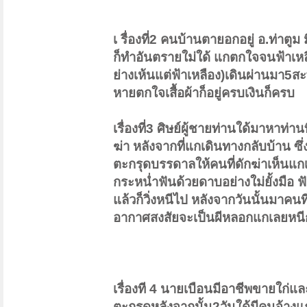
เ รื่องที่2 คนบ้านตายอกอยู่ อ.ท่าตูม
ก็ทำอันตรายใม่ใด้ แกตกใจจนฟ้าเหล
ย่างเห้นแต่ฟ้าเหลือง)เดินผ่านมา5
หายตกใจเสื้อผ้าก็อยู่ครบเงินก็ครบ
เรื่องที่3 ศิษย์ผู้ชายท่านใด้มาหาท่าน
ฆ่า หลังจากที่แกเดินทางกลับบ้าน ซึ่ง
ตะกรุดบรรดาลให้คนที่ดักฆ่าเห็นแกเดิ
กระหน่ำฟันด้วยดาบอย่างใม่ยั้งมือ
แล้วก็วิ่งหนีไป หลังจากวันนั้นมาคนที
อากาศสงสัยจะเป็นผีหลอกแกเลยหนี
เรื่องที 4 นายเบือนมีอาชีพขายใก่และ
ตะกรุดหลังจากนั้น2วันใด้มีคนจ้างแ