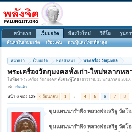
หน้าแรก
มีอะไรใหม่
วิดีโอ
รูปภา
เว็บบอร์ด
ค้นหาในเว็บบอร์ด
เรื่องเด่น
กระทู้และโพสต์ล่าสุด
หน้าแรก
เว็บบอร์ด
พุทธศาสนา
พระเครื่อง วัตถุมงคล
หน้า 6 ของ 129
< ย้อนกลับ
1
←
4
5
6
7
8
→
129
ถัดไป >
พระเครื่องวัตถุมงคลทั้งเก่า-ใหม่หลากหล
ในห้อง '
พระเครื่อง วัตถุมงคล
' ตั้งกระทู้โดย
เยาวราช
,
13 พฤษภาคม 2010
.
แท็ก:
เพิ่มแท็ก
ขุนแผนนารำพึง หลวงพ่อเสริฐ วัดโอภ
ขุนแผนนารำพึง หลวงพ่อเสริฐ วัดโอภ