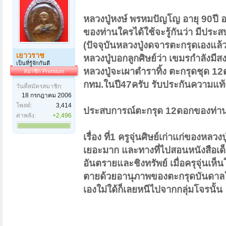
หลวงปู่หงษ์ พรหมปัญโญ อายุ 90ปี อ
ของท่านใครได้ใช้จะรู้กันว่า มีประ
(ปัจจุบันหลวงปู่งดจารตะกรุดเองแล้วคร
เยาวราช
หลวงปู่บอกลูกศิษย์ว่า เขมรกำลังมี
เป็นที่รู้จักกันดี
หลวงปู่จะเผาตำราทิ้ง ตะกรุดชุด 12
สมาชิก Premium
กทม.ในปี47ครับ
รับประกันความแท
วันที่สมัครสมาชิก:
18 กรกฎาคม 2006
โพสต์:
3,414
ประสบการณ์ตะกรุด 12ดอกของท่า
ค่าพลัง:
+2,496
เรื่อง ที่1 ครูจุ่นศิษย์เก่าแก่ของห
เยอะมาก และทางที่ไปสอนหนังสือเด็ก
อันตรายและชิงทรัพย์ เมื่อครุจุ่นเห
ตายด้วยอานุภาพของตะกรุดบันดาลให้โ
เองใม่ใด้ก็เลยหนีไปจากกลุ่มโจรนั้น