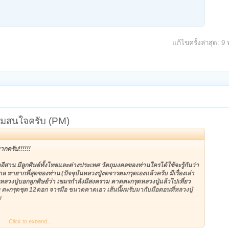
แก้ไขครั้งล่าสุด:
9 
 ผมสนใจครับ (PM)
กครับ!!!!!!
ีสาน มีลูกศิษย์ทั้งไทยและต่างประเทศ วัตถุมงคลของท่านใครได้ใช้จะรู้กันว่า
ล หายากที่สุดของท่าน (ปัจจุบันหลวงปู่งดจารตะกรุดเองแล้วครับ มีเรื่องเล่า
น หลวงปู่บอกลูกศิษย์ว่า เขมรกำลังมีสงคราม คาดตะกรุดหลวงปู่แล้วไปเที่ยว
 ตะกรุดชุด 12ดอก จารมือ ขนาดคาดเอว เส้นนี้ผมรับมากับมือตอนที่หลวงปู่
พ
Click to expand...