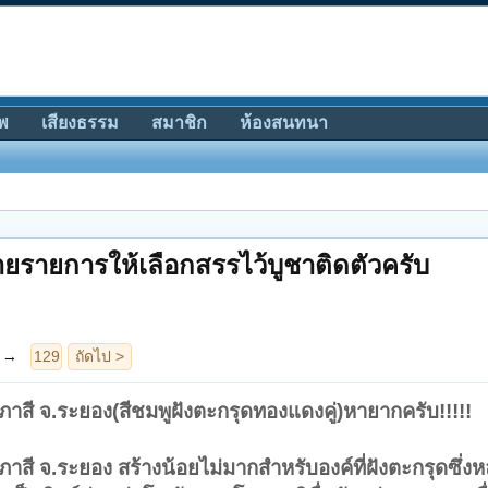
พ
เสียงธรรม
สมาชิก
ห้องสนทนา
ายรายการให้เลือกสรรไว้บูชาติดตัวครับ
าสี จ.ระยอง(สีชมพูฝังตะกรุดทองแดงคู่)หายากครับ!!!!!
าสี จ.ระยอง สร้างน้อยไม่มากสำหรับองค์ที่ฝังตะกรุดซึ่ง