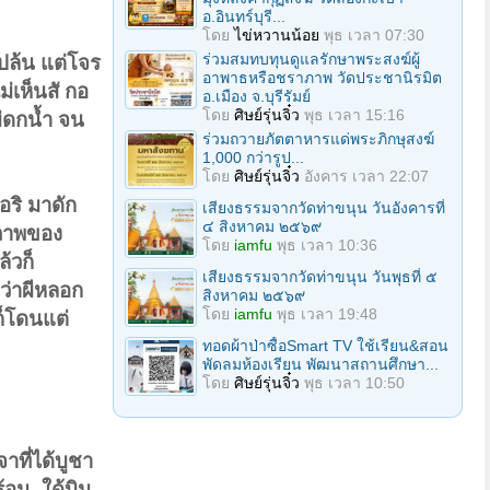
อ.อินทร์บุรี...
โดย
ไข่หวานน้อย
พุธ เวลา 07:30
ร่วมสมทบทุนดูแลรักษาพระสงฆ์ผู้
กปล้น แต่โจร
อาพาธหรือชราภาพ วัดประชานิรมิต
่เห็นสั กอ
อ.เมือง จ.บุรีรัมย์
โดย
ศิษย์รุ่นจิ๋ว
พุธ เวลา 15:16
่ดกน้ำ จน
ร่วมถวายภัตตาหารแด่พระภิกษุสงฆ์
1,000 กว่ารูป...
โดย
ศิษย์รุ่นจิ๋ว
อังคาร เวลา 22:07
่อริ มาดัก
เสียงธรรมจากวัดท่าขนุน วันอังคารที่
๔ สิงหาคม ๒๕๖๙
นุภาพของ
โดย
iamfu
พุธ เวลา 10:36
้วก็
เสียงธรรมจากวัดท่าขนุน วันพุธที่ ๕
ว่าผีหลอก
สิงหาคม ๒๕๖๙
โดย
iamfu
พุธ เวลา 19:48
งก็โดนแต่
ทอดผ้าป่าซื้อSmart TV ใช้เรียน&สอน
พัดลมห้องเรียน พัฒนาสถานศึกษา...
โดย
ศิษย์รุ่นจิ๋ว
พุธ เวลา 10:50
าที่ได้บูชา
อน..ใด้บิน