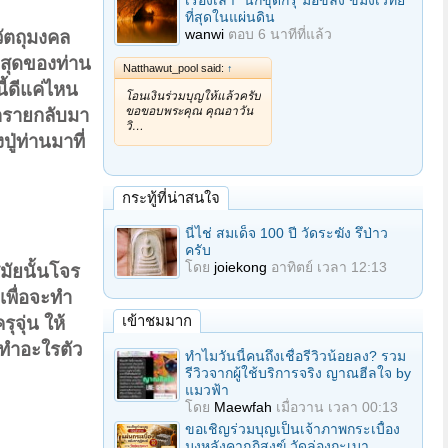
เรื่องเล่า "นักขุดกรุ"มือขลัง ขมังเวทย์
ที่สุดในแผ่นดิน
wanwi
ตอบ
6 นาทีที่แล้ว
วัตถุมงคล
่สุดของท่าน
Natthawut_pool said:
↑
ี้ดีแค่ไหน
โอนเงินร่วมบุญให้แล้วครับ
ขอขอบพระคุณ คุณอาวัน
นตรายกลับมา
วิ…
ู่ท่านมาที่
กระทู้ที่น่าสนใจ
นี่ไช่ สมเด็จ 100 ปี วัดระฆัง รึป่าว
ครับ
โดย
joiekong
อาทิตย์ เวลา 12:13
สมัยนั้นโจร
เพื่อจะทำ
เข้าชมมาก
จุ่น ให้
รทำอะใรตัว
ทำไมวันนี้คนถึงเชื่อรีวิวน้อยลง? รวม
รีวิวจากผู้ใช้บริการจริง ญาณฮีลใจ by
แมวฟ้า
โดย
Maewfah
เมื่อวาน เวลา 00:13
ขอเชิญร่วมบุญเป็นเจ้าภาพกระเบื้อง
มุงหลังคากุฏิสงฆ์ วัดล่องกะเบา