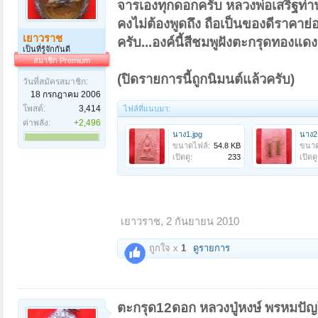
จารเองทุกดอกครับ หลวงพ่อเสริฐท่านเ
คงไม่ต้องพูดถึง ถือเป็นของดีราคาย่
เยาวราช
ครับ...องค์นี้สีชมพูฝังตะกรุดทอง
เป็นที่รู้จักกันดี
สมาชิก Premium
(ปิดรายการนี้ถูกนิมนต์แล้วครับ)
วันที่สมัครสมาชิก:
18 กรกฎาคม 2006
โพสต์:
3,414
ไฟล์ที่แนบมา:
ค่าพลัง:
+2,496
นาง1.jpg
นาง2
ขนาดไฟล์:
54.8 KB
ขนาด
เปิดดู:
233
เปิดดู
เยาวราช
,
2 กันยายน 2010
ถูกใจ x
1
ดูรายการ
ตะกรุด12ดอก หลวงปู่หงษ์ พรหมปัญ