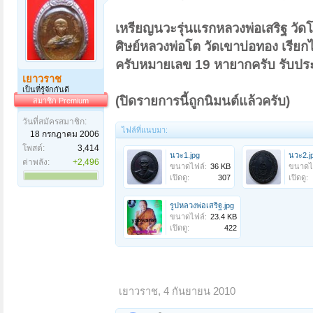
เรื่อง ที่5 มีลูกศิษย์ที่ศรีสะเกษใด้บูชาตะกุด บ้านข
เขมรแดงซึ่งทุกวันนี้ก็ยังมีอยู่ เขามีอาชีพหาของป่
เขาไปเหยียบหลุมระเบิดอย่างแรงมีระเบิดประมาณ3 ลูก
เหรียญนวะรุ่นแรกหลวงพ่อเสริฐ วัดโอ
เขาค่อยยกขาออกอย่างช้าๆๆ แล้วก็เดินทางกลับบ้าน
ศิษย์หลวงพ่อโต วัดเขาบ่อทอง เรียกได
สนใจโทรสอบถามหรือPMได้ครับ
ครับหมายเลข 19 หายากครับ รับปร
เยาวราช
ชื่อบัญชี : กัญญนิดา บุนสัมลิท
เป็นที่รู้จักกันดี
เลขที่ บัญชี : 618-2-02395-5
(ปิดรายการนี้ถูกนิมนต์แล้วครับ)
สมาชิก Premium
ประเภท บัญชี : ออมทรัพย์
ธนาคาร : กสิกรไทย
วันที่สมัครสมาชิก:
สาขา : ย่อยคลองถม
ไฟล์ที่แนบมา:
18 กรกฎาคม 2006
เบอร์โทรติดต่อ : 089-5157855
E-mail :
bkkthai999@yahoo.com
<!-- google_ad_
โพสต์:
3,414
นวะ1.jpg
นวะ2.j
ค่าพลัง:
+2,496
ขนาดไฟล์:
36 KB
ขนาดไ
เปิดดู:
307
เปิดดู:
รูปหลวงพ่อเสริฐ.jpg
ขนาดไฟล์:
23.4 KB
เปิดดู:
422
เยาวราช
,
4 กันยายน 2010