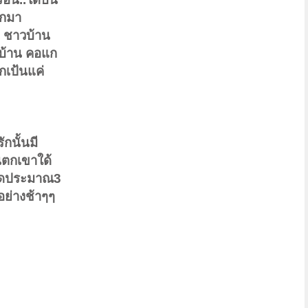
แกมา
น ชาวบ้าน
ับบ้าน คอแก
เป้นแค่
กนั้นมี
นตกเขาใด้
บิดประมาณ3
อย่างช้าๆๆ