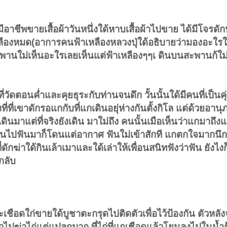
 มีอาชีพขายเสื้อผ้าวันหนึ่งใด้หาบเสื้อผ้าไปขาย ได้มีโจรดั
ืองหมด(อาการคนฟ้าเหลืองหลวงปุ่ใด้อธิบายว่ามองอะใรใม
สะพานใม่เห็นอะใรเลยเห็นแต่ฟ้าเหลืองๆๆเ ดินบนสะพานก้ใม
ที่วัดตอนค่ำและคุยธุระกับท่านจนดึก วั้นนั้นใด้มีคนที่เป็นคุ
ที่ที่เขาดักรอแกกับที่แกเดินอยุ่ห่างกันตั้งกิโล แต่ด้วยอา
นมาแต่ที่จริงยังเดิน มาใม่ถึง คนนั้นเมือเห็นว่าแกมาถึงแล
 ฟันไปฟันมาก็โดนแต่อากาศ ฟันใม่เข้าสักที แกตกใจมากนึก
่ดักฆ่าใด้กินเล้าเมาและใด้เล่าให้เพื่อนสนิทฟังว่าฟัน ยังไ
กลับ
เชือดใก่ขายใด้บูชาตะกรุดไปติดตัวเพื่อไว้ป้องกัน ตัวหลังจ
กไปฆ่าไก่แต่แปลกมาก ที่ไก่ที่แกเชือดแล้วโยนลงไปในน้ำร้