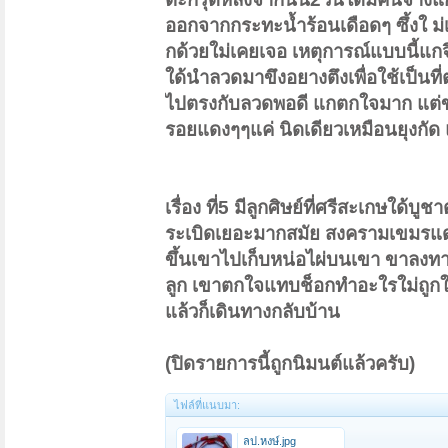
ออกจากกระทะน้ำร้อนเดือดๆ ซึ้งใ 
กด้วยใม่เคยเจอ เหตุการณ์แบบนี้แกจ
ใด้นำลวดมาขึงอยางตึงเพื่อใช้เป็นที่
ไปตรงกับลวดพอดี แกตกใจมาก แต่ข
รอยแดงๆๆแค่ นิดเดียวเหมือนยุงกัด แ
เรื่อง ที่5 มีลูกศิษย์ที่ศรีสะเกษใด้
ระเบิดเยอะมากสมัย สงครามเขมรแดงซึ
ขึ้นเขาไปเก็บหน่อไผ่บนเขา ขาลงท
ลูก เขาตกใจแทบช็อกทำอะใรใม่ถูกใน
แล้วก็เดินทางกลับบ้าน
(ปิดรายการนี้ถูกนิมนต์แล้วครับ)
ไฟล์ที่แนบมา:
ลป.หงษ์.jpg