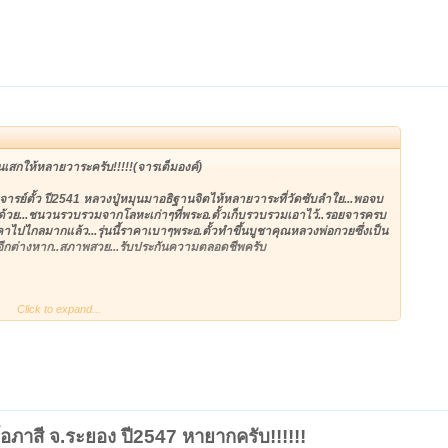
ะกรุดของหลวงปู่เอาใว้คุ้มครองตัวเ องเพราะสมัยนั้นโจรเยอะมาก และทางที่ไปสอน
ูจุ่นกลางทางเพื่อจะทำอันตรายและชิงทรัพย์ เมื่อครุจุ่นเห็นโจรก็ตกใจจนขี้
ด้วยอานุภาพของตะกรุดบันดาลให้โจรยกใม้และหินใม่ขึ้น และเป็นจังงัง เมื่อ
จรนั้น
ผ้าวันหนึ่งใด้หาบเสื้อผ้าไปขาย ได้มีโจรดักปล้น แต่โจรก็ทำอันตรายใม่ใด้ แก
บายว่ามองอะใรใม่เห็นสั กอย่างเห้นแต่ฟ้าเหลือง)เดินผ่านมา5สะพานใม่เห็น
นหายตกใจเสื้อผ้าก็อยู่ครบเงินก็ครบ
นเสกให้หลายวาระครับ!!!!!(จารเต็มองค์)
ยธุระกับท่านจนดึก วั้นนั้นใด้มีคนที่เป็นคุ่อริ มาดักฆ่า หลังจากที่แกเดินทาง
ารย์ตั้ว ปี2541 หลวงปู่หมุนมาอธิฐานจิตไห้หลายวาระที่วัดซับลำใย...พอจบ
ั้งกิโล แต่ด้วยอานุภาพของตะกรุดบรรดาลให้คนที่ดักฆ่าเห็นแกเดินมาแต่ที่จริงยัง
ีด้วย...ชนวนรวบรวมจากโลหะเก่าๆที่พระอ.ตั้วเก็บรวบรวมเอาไว้..รอยจารครบ
ำฟันด้วยดาบอย่างใม่ยั้งมือ ฟันไปฟันมาก็โดนแต่อากาศ ฟันใม่เข้าสักที แกตกใจ
คาไปไกลมากแล้ว...รุ่นนี้ราคาเบาๆพระอ.ตั้วทำขึ้นบูชาคุณหลวงพ่อกวยซึ่งเป็น
่ดักฆ่าใด้กินเล้าเมาและใด้เล่าให้เพื่อนสนิทฟังว่าฟัน ยังไงก็โดนแต่อากาศ
อีกต่างหาก..สภาพสวย...รับประกันความตลอดชีพครับ
Click to expand...
ชาตะกรุดไปติดตัวเพื่อไว้ป้องกัน ตัวหลังจาที่ได้บูชาตะกรุดหลังจากนั้น2วันใด้
โยนลงไปในน้ำร้อน..ใด้บินออกจากกระทะน้ำร้อนเดือดๆ ซึ้งใ ม่เคยเป็นแบบนี้
เคยเจอ เหตุการณ์แบบนี้แกจึงลาเจ้าของบ้านกลับโดยขี่รถเครื่องกลับบ้าน
็นที่ตากผ้าซึ้งแกก็ใม่ใด้เห็น และบิดคันเร่งอย่างแรงเพื่อจะกลับบ้าน คอแกไป
ยักมาผลักต้วแกออกจากลวดทำให้คอแกเป้นแค่รอยแดงๆๆแค่ นิดเดียวเหมือน
ยเด็ดขาด
อภาสี จ.ระยอง ปี2547 หายากครับ!!!!!!