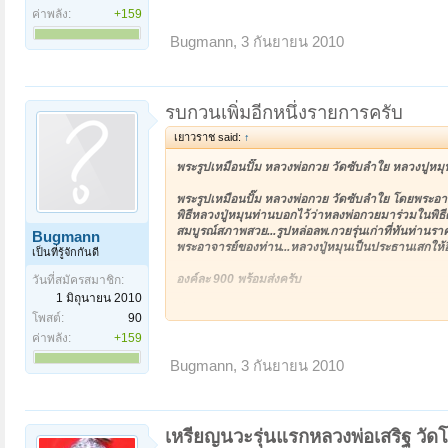
เรื่อง ที่1 ครูจุ่นศิษย์เก่าแก่ของหลวงปู่ใด้มาบูชาต
ค่าพลัง:
+159
หนังสือเด็กเปลี่ยวและไกล วันหนึ่งใด้มีโจร5คนดักรอคร
แตกขี้แตนโจร5คนใด้เอาใม้และหินจะทุบครุจุ่น ให้ตาย
Bugmann
,
3 กันยายน 2010
ครูจุ่นเห็นโจรทำอะใรตัวเองใม่ใด้ก็เลยหนีไปจากกลุ่มโ
รบกวนเพิ่มอีกหนึ่งรายการครับ
เ รื่องที่2 คนบ้านตายอกอยู่ อ.ท่าตูม มีอาชีพขายเสื้อ
เยาวราช said:
↑
ตกใจจนฟ้าเหลืองหมด(อาการคนฟ้าเหลืองหลวงปุ่ใด้อธิ
อะใรเลยเห็นแต่ฟ้าเหลืองๆๆเ ดินบนสะพานก้ใม่ดกน้ำ จ
พระรูปเหมือนปั๊ม หลวงพ่อกวย วัดซับลำใย หลวงปูหมุ
เรื่องที่3 ศิษย์ผู้ชายท่านใด้มาหาท่านที่วัดตอนค่ำและคุ
พระรูปเหมือนปั๊ม หลวงพ่อกวย วัดซับลำใย โดยพระอาจ
กลับบ้าน ซึ่งที่ที่เขาดักรอแกกับที่แกเดินอยุ่ห่างกันต
พิธีหลวงปู่หมุนท่านบอกไว้ว่าหลงพ่อกวยมาร่วมในพิธ
เดิน มาใม่ถึง คนนั้นเมือเห็นว่าแกมาถึงแล้วก็กระหน่
สมบูรณ์สภาพสวย...รูปหล่อลพ.กวยรุ่นเก่าที่ทันท่านรา
Bugmann
มากนึกว่าผีหลอกแล้วก็วิ่งหนีไป หลังจากวันนั้นมาคนที
พระอาจารย์ของท่าน...หลวงปู่หมุนเป็นประธานเสกให้
เป็นที่รู้จักกันดี
สงสัยจะเป็นผีหลอกแกเลยหนีกลับ
องค์ละ 900 พร้อมส่งครับ
วันที่สมัครสมาชิก:
1 มิถุนายน 2010
ชื่อบัญชี : กัญญนิดา บุนสัมลิท
โพสต์:
90
เรื่องที 4 นายเบือนมีอาชีพขายใก่และเชือดใก่ขายใด้บู
เลขที่ บัญชี : 618-2-02395-5
ค่าพลัง:
+159
มีคนจ้างแกไปฆ่าไก่แต่แปลกมาก ที่ไก่ที่แกเชือดแล้ว
ประเภท บัญชี : ออมทรัพย์
มาก่อนตกลงต่อหน้าแกสร้างความตกใจให้แกมากด้วยใม่
ธนาคาร : กสิกรไทย
Bugmann
,
3 กันยายน 2010
ทางที่แกผ่าน ชาวบ้านใด้นำลวดมาขึงอยางตึงเพื่อใช้เป
สาขา : ย่อยคลองถม
ตรงกับลวดพอดี แกตกใจมาก แต่ขณะนั้นเหมือนมีมือ
เบอร์โทรติดต่อ : 089-5157855
ยุงกัด แกรุ้สึกเหมือนตายแล้วเกิดใหม่จึงเลิกฆ่าใก่โด
E-mail :
bkkthai999@yahoo.com
เหรียญนวะรุ่นแรกหลวงพ่อเสริฐ วัดโ