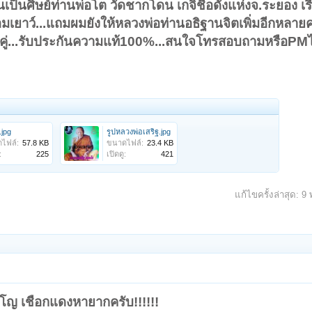
ป็นศิษย์ท่านพ่อโต วัดชากโดน เกจิชื่อดังแห่งจ.ระยอง เรื่
อมเยาว์...แถมผมยังให้หลวงพ่อท่านอธิฐานจิตเพิ่มอีกหลายคร
แดงคู่...รับประกันความแท้100%...สนใจโทรสอบถามหรือPMไ
.jpg
รูปหลวงพ่อเสริฐ.jpg
ไฟล์:
57.8 KB
ขนาดไฟล์:
23.4 KB
:
225
เปิดดู:
421
แก้ไขครั้งล่าสุด:
9 
โญ เชือกแดงหายากครับ!!!!!!