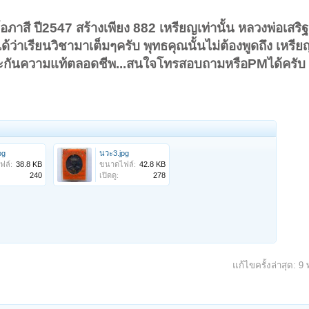
องเขาอยู่ติดกับชายแดนเขมรซึ้งที่เขาพนมดงรักนั้นมีระเบิดเยอะมากสมัย สงคราม
าขาย วันหนึ่งฝนตกเขาใด้ขึ้นเขาไปเก็บหน่อไผ่บนเขา ขาลงทางลื่นทำให้ขาของ
 เขาตกใจแทบช็อกทำอะใรใม่ถูกในใจนึกถึงหลวงปู่ แต่ระเบิดใม่ใด้ระเบิด
ภาสี ปี2547 สร้างเพียง 882 เหรียญเท่านั้น หลวงพ่อเสริฐ
้ว่าเรียนวิชามาเต็มๆครับ พุทธคุณนั้นไม่ต้องพูดถึง เหรีย
ะกันความแท้ตลอดชีพ...สนใจโทรสอบถามหรือPMได้ครับ
section_end -->
pg
นวะ3.jpg
ฟล์:
38.8 KB
ขนาดไฟล์:
42.8 KB
240
เปิดดู:
278
แก้ไขครั้งล่าสุด:
9 