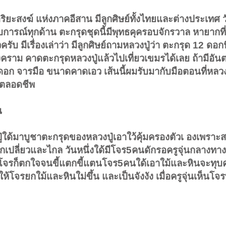
ริยะสงฆ์ แห่งภาคอีสาน มีลูกศิษย์ทั้งไทยและต่างประเทศ 
สบการณ์ทุกด้าน ตะกรุดชุดนี้มีพุทธคุครอบจักรวาล หายากที
ับ มีเรื่องเล่าว่า มีลูกศิษย์ถามหลวงปู่ว่า ตะกรุด 12 ดอกน
สงคราม คาดตะกรุดหลวงปู่แล้วไปเที่ยวเขมรได้เลย ถ้ามีอั
ดอก จารมือ ขนาดคาดเอว เส้นนี้ผมรับมากับมือตอนที่หลวงป
้ตลอดชีพ
น
ลวงปู่ใด้มาบูชาตะกรุดของหลวงปู่เอาใว้คุ้มครองตัวเ องเพราะ
เปลี่ยวและไกล วันหนึ่งใด้มีโจร5คนดักรอครูจุ่นกลางทาง
็นโจรก็ตกใจจนขี้แตกขี้แตนโจร5คนใด้เอาใม้และหินจะทุบครุ
จรยกใม้และหินใม่ขึ้น และเป็นจังงัง เมื่อครูจุ่นเห็นโจ