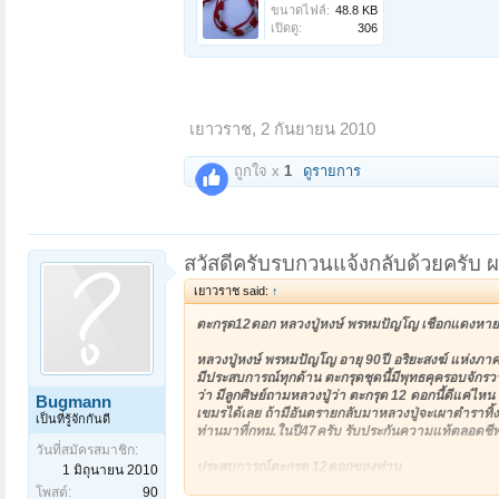
ขนาดไฟล์:
48.8 KB
เปิดดู:
306
เยาวราช
,
2 กันยายน 2010
ถูกใจ x
1
ดูรายการ
สวัสดีครับรบกวนแจ้งกลับด้วยครับ
เยาวราช said:
↑
ตะกรุด12ดอก หลวงปู่หงษ์ พรหมปัญโญ เชือกแดงหายา
หลวงปู่หงษ์ พรหมปัญโญ อายุ 90ปี อริยะสงฆ์ แห่งภาคอ
มีประสบการณ์ทุกด้าน ตะกรุดชุดนี้มีพุทธคุครอบจักรวา
ว่า มีลูกศิษย์ถามหลวงปู่ว่า ตะกรุด 12 ดอกนี้ดีแค่ไห
Bugmann
เขมรได้เลย ถ้ามีอันตรายกลับมาหลวงปู่จะเผาตำราทิ้ง
เป็นที่รู้จักกันดี
ท่านมาที่กทม.ในปี47ครับ
รับประกันความแท้ตลอดชี
วันที่สมัครสมาชิก:
ประสบการณ์ตะกรุด 12ดอกของท่าน
1 มิถุนายน 2010
โพสต์:
90