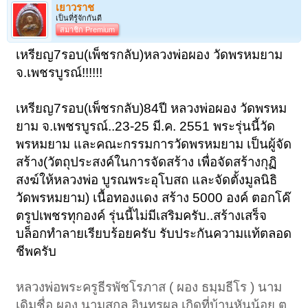
เยาวราช
เป็นที่รู้จักกันดี
สมาชิก Premium
เหรียญ7รอบ(เพ็ชรกลับ)หลวงพ่อผอง วัดพรหมยาม
จ.เพชรบูรณ์!!!!!!
เหรียญ7รอบ(เพ็ชรกลับ)84ปี หลวงพ่อผอง วัดพรหม
ยาม จ.เพชรบูรณ์..23-25 มี.ค. 2551 พระรุ่นนี้วัด
พรหมยาม และคณะกรรมการวัดพรหมยาม เป็นผู้จัด
สร้าง(วัตถุประสงค์ในการจัดสร้าง เพื่อจัดสร้างกุฏิ
สงฆ์ให้หลวงพ่อ บูรณพระอุโบสถ และจัดตั้งมูลนิธิ
วัดพรหมยาม) เนื้อทองแดง สร้าง 5000 องค์ ตอกโค๊
ตรูปเพชรทุกองค์ รุ่นนี้ไม่มีเสริมครับ..สร้างเสร็จ
บล็อกทำลายเรียบร้อยครับ รับประกันความแท้ตลอด
ชีพครับ
หลวงพ่อพระครูธีรพัชโรภาส ( ผอง ธมฺมธีโร ) นาม
เดิมชื่อ ผอง นามสกุล อินทรผล เกิดที่บ้านหันน้อย ต.