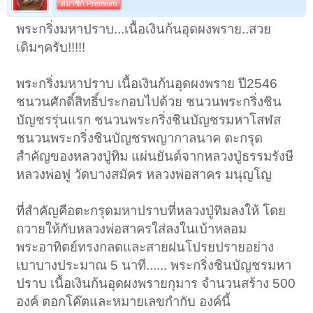
สมาชิก Premium
พระ
กริ่งมหาปราบ...เนื้อเงินก้นอุดผงพราย..สวย
เดิมๆครับ!!!!!​
พระกริ่งมหาปราบ เนื้อเงินก้นอุดผงพราย ปี2546
ชนวนศักดิ์สิทธิ์ประกอบไปด้วย ชนวนพระกริ่งชิน
บัญชรรุ่นแรก ชนวนพระกริ่งชินบัญชรมหาโสฬส
ชนวนพระกริ่งชินบัญชรพญากาลนาค ตะกรุด
สำคัญของหลวงปู่ทิม แผ่นยันต์จากหลวงปู่ธรรมรังษี
หลวงพ่อฟู วัดบางสมัคร หลวงพ่อสาคร มนุญโญ
ที่สำคัญคือตะกรุดมหาปราบที่หลวงปู่ทิมลงให้ โดย
ถวายให้กับหลวงพ่อสาครใส่ลงในเบ้าหลอม
พระอาทิตย์ทรงกลดและสายฝนโปรยปรายอย่าง
เบาบางประมาณ 5 นาที...... พระกริ่งชินบัญชรมหา
ปราบ เนื้อเงินก้นอุดผงพรายกุมาร จำนวนสร้าง 500
องค์ ตอกโค๊ตและหมายเลขกำกับ องค์นี้