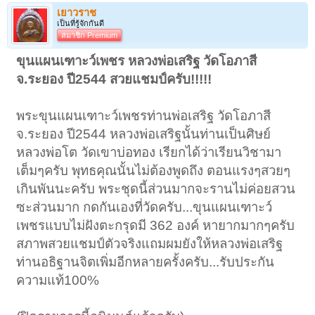
เยาวราช
เป็นที่รู้จักกันดี
สมาชิก Premium
ขุนแผนเฑาะว์เพชร หลวงพ่อเสริฐ วัดโอภาสี
จ.ระยอง ปี2544 สวยแชมป์ครับ!!!!!
พระขุนแผนเฑาะว์เพชรท่านพ่อเสริฐ วัดโอภาสี
จ.ระยอง ปี2544 หลวงพ่อเสริฐนั้นท่านเป็นศิษย์
หลวงพ่อโต วัดเขาบ่อทอง เรียกได้ว่าเรียนวิชามา
เต็มๆครับ พุทธคุณนั้นไม่ต้องพูดถึง ตอนแรงๆสวยๆ
เกินพันนะครับ พระชุดนี้ส่วนมากจะรานไม่ค่อยสวน
ซะส่วนมาก กดกันเองที่วัดครับ...ขุนแผนเฑาะว์
เพชรแบบไม่ฝังตะกรุดมี 362 องค์ หายากมากๆครับ
สภาพสวยแชมป์ตัวจริงแถมผมยังให้หลวงพ่อเสริฐ
ท่านอธิฐานจิตเพิ่มอีกหลายครั้งครับ...รับประกัน
ความแท้100%