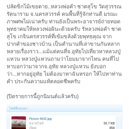
ปลัดขิกไม้เขยตาย..หลวงพ่อคำ ชาตสุโข วัดสุวรรณ
รัตนาราม จ.นครสวรรค์ คนพื้นที่รู้จักท่านดี มรณะ
ภาพศพไม่เน่าครับ ท่านยังเป็นพระอาจารย์ถ่ายทอด
พุทธาคมให้หลวงพ่อผินะด้วยครับ รัหลวงพ่อคำ ชาต
สุโข เกจินครสวรรค์ที่เข้มขลังด้วยพุทธคุณ จาก
ปากคำของชาวบ้าน เป็นตำนานที่เล่าขานกันหลาก
หลายเรื่องราว...แม้แต่คนที่จ.อุทัยไปเที่ยวหาหลวงปู่
แหวน หลวงปู่แหวนถามว่าโยมมาจากไหน คนที่ไป
หาบอกว่ามาจากจ.อุทัย หลวงปู่แหวน ยังบอก
ว่า...หากอยู่อุทัย ไม่ต้องมาหาฉันหรอก ให้ไปหาท่าน
คำ ประกันความแท้ตลอดชีพครับ
(ปิดรายการนี้ถูกนิมนต์แล้วครับ)
ไฟล์ที่แนบมา:
Picture 6642.jpg
ขนาดไฟล์:
55.7 KB
เปิดดู:
859