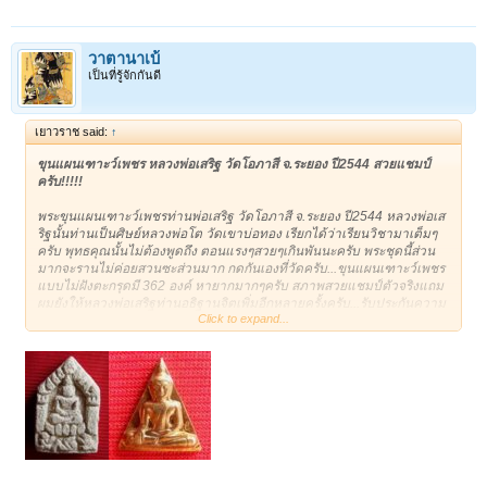
วาตานาเบ้
เป็นที่รู้จักกันดี
เยาวราช said:
↑
ขุนแผนเฑาะว์เพชร หลวงพ่อเสริฐ วัดโอภาสี จ.ระยอง ปี2544 สวยแชมป์
ครับ!!!!!
พระขุนแผนเฑาะว์เพชรท่านพ่อเสริฐ วัดโอภาสี จ.ระยอง ปี2544 หลวงพ่อเส
ริฐนั้นท่านเป็นศิษย์หลวงพ่อโต วัดเขาบ่อทอง เรียกได้ว่าเรียนวิชามาเต็มๆ
ครับ พุทธคุณนั้นไม่ต้องพูดถึง ตอนแรงๆสวยๆเกินพันนะครับ พระชุดนี้ส่วน
มากจะรานไม่ค่อยสวนซะส่วนมาก กดกันเองที่วัดครับ...ขุนแผนเฑาะว์เพชร
แบบไม่ฝังตะกรุดมี 362 องค์ หายากมากๆครับ สภาพสวยแชมป์ตัวจริงแถม
ผมยังให้หลวงพ่อเสริฐท่านอธิฐานจิตเพิ่มอีกหลายครั้งครับ...รับประกันความ
Click to expand...
แท้100%
ชื่อบัญชี : กัญญนิดา บุนสัมลิท
เลขที่ บัญชี : 618-2-02395-5
ประเภท บัญชี : ออมทรัพย์
ธนาคาร : กสิกรไทย
สาขา : ย่อยคลองถม
เบอร์โทรติดต่อ : 089-5157855
E-mail :
bkkthai999@yahoo.com
<!-- google_ad_section_end --> <!-- /
message --><!-- attachments -->