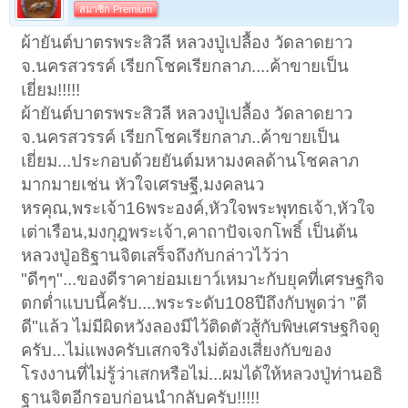
สมาชิก Premium
ผ้ายันต์บาตรพระสิวลี หลวงปู่เปลื้อง วัดลาดยาว
จ.นครสวรรค์ เรียกโชคเรียกลาภ....ค้าขายเป็น
เยี่ยม!!!!!
ผ้ายันต์บาตรพระสิวลี หลวงปู่เปลื้อง วัดลาดยาว
จ.นครสวรรค์ เรียกโชคเรียกลาภ..ค้าขายเป็น
เยี่ยม...ประกอบด้วยยันต์มหามงคลด้านโชคลาภ
มากมายเช่น หัวใจเศรษฐี,มงคลนว
หรคุณ,พระเจ้า16พระองค์,หัวใจพระพุทธเจ้า,หัวใจ
เต่าเรือน,มงกุฎพระเจ้า,คาถาปัจเจกโพธิ์ เป็นต้น
หลวงปู่อธิฐานจิตเสร็จถึงกับกล่าวไว้ว่า
"ดีๆๆ"...ของดีราคาย่อมเยาว์เหมาะกับยุคที่เศรษฐกิจ
ตกต่ำแบบนี้ครับ....พระระดับ108ปีถึงกับพูดว่า "ดี
ดี"แล้ว ไม่มีผิดหวังลองมีไว้ติดตัวสู้กับพิษเศรษฐกิจดู
ครับ...ไม่แพงครับเสกจริงไม่ต้องเสี่ยงกับของ
โรงงานที่ไม่รู้ว่าเสกหรือไม่...ผมได้ให้หลวงปู่ท่านอธิ
ฐานจิตอีกรอบก่อนนำกลับครับ!!!!!