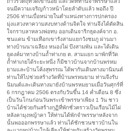
ถาวรวัตถุที่วัดเขาน้อย และวัดที่ท่านจำพรรษาแล้ว
จนมีความเจริญก้าวหน้าโดยลำดับแล้ว พอถึง ปี
2506 ท่านเบื่อหน่ายในตำแหน่งทางการปกครอง
มุ่งแสวงหาความสงบทางด้านจิตใจ ท่านจึงได้ตัดสิน
ใจกราบลาหลวงพ่อทบ ออกเดินจาริกธุดงค์จาก อ.
ชนแดน ข้ามเทือกเขารังสามแยกวังชมภู ผ่านมา
ทางบ้านนาเฉลียง หนองไผ่ บึงสามพัน และได้เดิน
ธุดงค์มาทางบ้านถ้ำท่าเกย ต. สามแยก มาพักที่วัด
ถ้ำท่าเกยได้ระยะหนึ่ง ก็มีชาวบ้านจากบ้านพรหม
ยามและบ้านโค้งสุพรรณ ได้พากันเดินทางมานิมนต์
ท่านให้ไปช่วยสร้างวัดที่บ้านพรหมยาม ท่านจึงรับ
นิมนต์และเดินทางมายังบ้านพรหมยามเมื่อวันศุกร์ที่
6 กรกฎาคม 2506 ตรงกับวันขึ้น 14 ค่ำเดือน 8 ซึ่ง
เป็นวันโกนก่อนวันพระเข้าพรรษาเพียง 1 วัน ชาว
บ้านได้ช่วยกันสร้างกุฏิที่พักชั่วคราวเป็นเรือนไม้ไผ่
หลังคามุงหญ้าคา ให้ท่านได้พักจำพรรษาหลังจาก
นั้นพอออกพรรษาแล้ว ท่านได้ชักชวนชาวบ้านใน
ละแวกหมู่บ้านใกล้เคียงให้ช่วยกันสร้างวัดพรหม