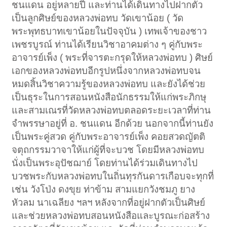
ชนแดน อยู่หลายปี และท่านได้เดินทางไปฝากตัว
เป็นลูกศิษย์ของหลวงพ่อทบ วัดเขาน้อย ( วัด
พระพุทธบาทเขาน้อยในปัจจุบัน ) เทพเจ้าของชาว
เพชรบูรณ์ ท่านได้เรียนวิชาอาคมต่าง ๆ คู่กับพระ
อาจารย์เพ็ง ( พระที่จารตะกรุดให้หลวงพ่อทบ ) ศิษย์
เอกของหลวงพ่อทบอีกรูปหนึ่งจากหลวงพ่อทบจน
หมดสิ้นวิชาความรู้ของหลวงพ่อทบ และยังได้ช่วย
เป็นธุระในการสอนหนังสือนักธรรมให้แก่พระภิกษุ
และสามเณรที่วัดหลวงพ่อทบตลอดระยะเวลาที่ท่าน
จำพรรษาอยู่ที่ อ. ชนแดน อีกด้วย นอกจากนี้ท่านยัง
เป็นพระคู่สวด คู่กับพระอาจารย์เพ็ง คอยสวดญัตติ
จตุถกรรมวาจาให้แก่ผู้ที่จะบวช โดยมีหลวงพ่อทบ
นั่งเป็นพระอุปัชฌาย์ โดยท่านได้ร่วมเดินทางไป
บวชพระกับหลวงพ่อทบในถิ่นทุรกันดารเกือบจะทุกที่
เช่น วังโป่ง ดงขุย ท่าข้าม สามแยกวังชมภู ยาง
หัวลม นาเฉลียง ฯลฯ หลังจากที่อยู่ฝากตัวเป็นศิษย์
และช่วยหลวงพ่อทบสอนหนังสือและบูรณะก่อสร้าง