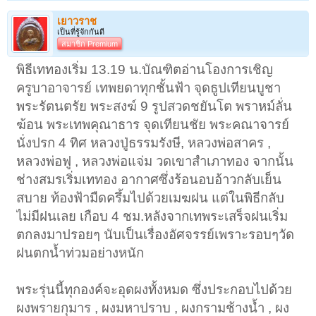
เยาวราช
เป็นที่รู้จักกันดี
สมาชิก Premium
พิธีเททองเริ่ม 13.19 น.บัณฑิตอ่านโองการเชิญ
ครูบาอาจารย์ เทพยดาทุกชั้นฟ้า จุดธูปเทียนบูชา
พระรัตนตรัย พระสงฆ์ 9 รูปสวดชยันโต พราหม์ลั่น
ฆ้อน พระเทพคุณาธาร จุดเทียนชัย พระคณาจารย์
นั่งปรก 4 ทิศ หลวงปู่ธรรมรังษี, หลวงพ่อสาคร ,
หลวงพ่อฟู , หลวงพ่อแจ่ม วดเขาสำเภาทอง จากนั้น
ช่างสมรเริ่มเททอง อากาศซึ่งร้อนอบอ้าวกลับเย็น
สบาย ท้องฟ้ามืดครึ้มไปด้วยเมฆฝน แต่ในพิธีกลับ
ไม่มีฝนเลย เกือบ 4 ชม.หลังจากเทพระเสร็จฝนเริ่ม
ตกลงมาปรอยๆ นับเป็นเรื่องอัศจรรย์เพราะรอบๆวัด
ฝนตกน้ำท่วมอย่างหนัก
พระรุ่นนี้ทุกองค์จะอุดผงทั้งหมด ซึ่งประกอบไปด้วย
ผงพรายกุมาร , ผงมหาปราบ , ผงกรามช้างน้ำ , ผง