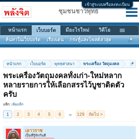
เข้าสู่ระบบหรือลงทะเบียน
ชุมชนชาวพุทธ
หน้าแรก
มีอะไรใหม่
วิดีโอ
เว็บบอร์ด
ค้นหาในเว็บบอร์ด
เรื่องเด่น
กระทู้และโพสต์ล่าสุด
หน้าแรก
เว็บบอร์ด
พุทธศาสนา
พระเครื่อง วัตถุมงคล
พระเครื่องวัตถุมงคลทั้งเก่า-ใหม่หลาก
1
2
3
4
5
6
→
129
ถัดไป >
หลายรายการให้เลือกสรรไว้บูชาติดตัว
ครับ
แท็ก:
เพิ่มแท็ก
เยาวราช
เป็นที่รู้จักกันดี