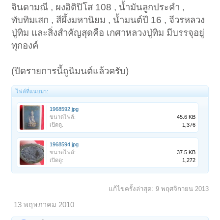
จินดามณี , ผงอิติปิโส 108 , น้ำมันลูกประคำ ,
ทับทิมเสก , สีผึ้งมหานิยม , น้ำมนต์ปี 16 , จีวรหลวง
ปู่ทิม และสิ่งสำคัญสุดคือ เกศาหลวงปู่ทิม มีบรรจุอยู่
ทุกองค์
(ปิดรายการนี้ถูนิมนต์แล้วครับ)
ไฟล์ที่แนบมา:
1968592.jpg
ขนาดไฟล์:
45.6 KB
เปิดดู:
1,376
1968594.jpg
ขนาดไฟล์:
37.5 KB
เปิดดู:
1,272
แก้ไขครั้งล่าสุด:
9 พฤศจิกายน 2013
13 พฤษภาคม 2010