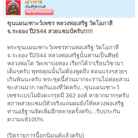
เยาวราช
เป็นที่รู้จักกันดี
สมาชิก Premium
ขุนแผนเฑาะว์เพชร หลวงพ่อเสริฐ วัดโอภาสี
จ.ระยอง ปี2544 สวยแชมป์ครับ!!!!!
พระขุนแผนเฑาะว์เพชรท่านพ่อเสริฐ วัดโอภาสี
จ.ระยอง ปี2544 หลวงพ่อเสริฐนั้นท่านเป็นศิษย์
หลวงพ่อโต วัดเขาบ่อทอง เรียกได้ว่าเรียนวิชามา
เต็มๆครับ พุทธคุณนั้นไม่ต้องพูดถึง ตอนแรงๆสวยๆ
เกินพันนะครับ พระชุดนี้ส่วนมากจะรานไม่ค่อยสวน
ซะส่วนมาก กดกันเองที่วัดครับ...ขุนแผนเฑาะว์
เพชรแบบไม่ฝังตะกรุดมี 362 องค์ หายากมากๆครับ
สภาพสวยแชมป์ตัวจริงแถมผมยังให้หลวงพ่อเสริฐ
ท่านอธิฐานจิตเพิ่มอีกหลายครั้งครับ...รับประกัน
ความแท้100%
(ปิดรายการนี้ถูกนิมนต์แล้วครับ)