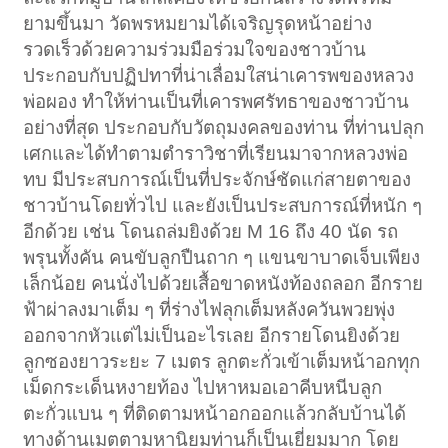
1
2
3
4
5
6
→
129
ถัดไป >
ยามขึ้นมา วัดพรหมยามได้เจริญรุดหน้าอย่าง
รวดเร็วด้วยความร่วมมือร่วมใจของชาวบ้าน
ประกอบกับปฏิปทาที่น่าเลื่อมใสน่าเคารพของหลวง
พ่อผอง ทำให้ท่านเป็นที่เคารพศรัทธาของชาวบ้าน
อย่างที่สุด ประกอบกับวัตถุมงคลของท่าน ที่ท่านปลุก
เศกและได้ทำตามตำราวิชาที่เรียนมาจากหลวงพ่อ
ทบ มีประสบการณ์เป็นที่ประจักษ์ชัดแก่สายตาของ
ชาวบ้านโดยทั่วไป และยังเป็นประสบการณ์ที่หนัก ๆ
อีกด้วย เช่น โดนถล่มยิงด้วย M 16 ถึง 40 นัด รถ
พรุนทั้งคัน คนขับลูกปืนถาก ๆ แขนขาบาดเจ็บเพียง
เล็กน้อย คนนั่งไปด้วยเสื้อขาดหนังท้องถลอก อีกราย
ฟ้าผ่าลงมาเต็ม ๆ ที่ร่างไฟลุกเต็มหลังควันพวยพุ่ง
ออกจากหัวแต่ไม่เป็นอะไรเลย อีกรายโดนยิงด้วย
ลูกซองยาวระยะ 7 เมตร ลูกตะกั่วเข้าเต็มหน้าอกทุก
เม็ดกระเด็นหงายท้อง ไปหาหมอเอาคีบหนีบลูก
ตะกั่วแบน ๆ ที่ติดตามหน้าอกออกแล้วกลับบ้านได้
ทางด้านเมตตามหานิยมท่านก็เป็นเยี่ยมมาก โดย