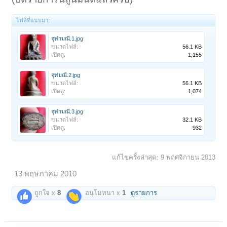
ไฟล์ที่แนบมา:
จุฬามณี.1.jpg
ขนาดไฟล์:
56.1 KB
เปิดดู:
1,155
จุฬมณี.2.jpg
ขนาดไฟล์:
56.1 KB
เปิดดู:
1,074
จุฬามณี.3.jpg
ขนาดไฟล์:
32.1 KB
เปิดดู:
932
แก้ไขครั้งล่าสุด:
9 พฤศจิกายน 2013
13 พฤษภาคม 2010
ถูกใจ x
8
อนุโมทนา x
1
ดูรายการ