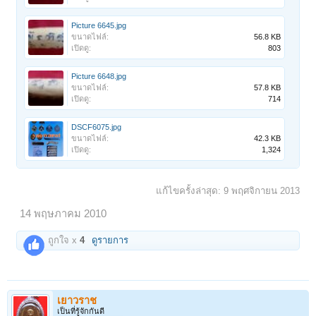
Picture 6645.jpg
ขนาดไฟล์:
56.8 KB
เปิดดู:
803
Picture 6648.jpg
ขนาดไฟล์:
57.8 KB
เปิดดู:
714
DSCF6075.jpg
ขนาดไฟล์:
42.3 KB
เปิดดู:
1,324
แก้ไขครั้งล่าสุด:
9 พฤศจิกายน 2013
14 พฤษภาคม 2010
ถูกใจ x
4
ดูรายการ
เยาวราช
เป็นที่รู้จักกันดี