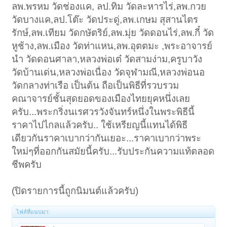
ลพ.พรหม วัดช่องแค, ลป.ทิม วัดละหารไร่,ลพ.กวย
วัดบางแค,ลป.โต๊ะ วัดประดู่,ลพ.เกษม สุสานไตร
รักษ์,ลพ.เทียม วัดกษัตริย์,ลพ.มุ่ย วัดดอนไร่,ลพ.กี๋ วัด
หูช้าง,ลพ.เมือง วัดท่าแหน,ลพ.อุตตมะ ,พระอาจารย์
นำ วัดดอนศาลา,หลวงพ่อเต๋ วัดสามง่าม,ครูบาวัง
วัดบ้านเด่น,หลวงพ่อเนื่อง วัดจุฬามณี,หลวงพ่อนอ
วัดกลางท่าเรือ เป็นต้น ถือเป็นพิธีที่รวบรวม
คณาจารย์ชั้นสุดยอดของเมืองไทยยุคหนึ่งเลย
ครับ...พระกริ่งนเรศวรวังจันทร์หนึ่งในพระพิธีนี้
ราคาไปไกลแล้วครับ.. ใช้เหรียญนี้แทนได้พิธี
เดียวกันราคาเบากว่ากันเยอะ...ราคาเบากว่าพระ
ใหม่ๆที่ออกกันสมัยนี้ครับ...รับประกันความแท้ตลอด
ชีพครับ
(ปิดรายการนี้ถูกนิมนต์แล้วครับ)
ไฟล์ที่แนบมา: