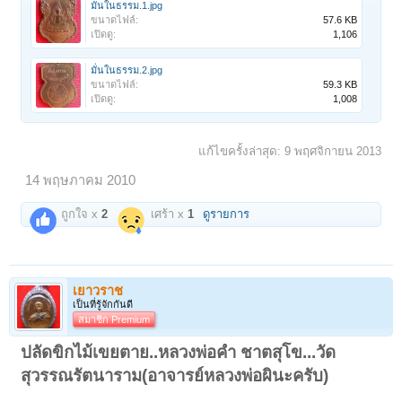
มั่นในธรรม.1.jpg
ขนาดไฟล์:
57.6 KB
เปิดดู:
1,106
มั่นในธรรม.2.jpg
ขนาดไฟล์:
59.3 KB
เปิดดู:
1,008
แก้ไขครั้งล่าสุด:
9 พฤศจิกายน 2013
14 พฤษภาคม 2010
ถูกใจ x
2
เศร้า x
1
ดูรายการ
เยาวราช
เป็นที่รู้จักกันดี
สมาชิก Premium
ปลัดขิกไม้เขยตาย..หลวงพ่อคำ ชาตสุโข...วัด
สุวรรณรัตนาราม(อาจารย์หลวงพ่อผินะครับ)