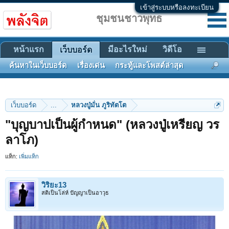
เข้าสู่ระบบหรือลงทะเบียน
ชุมชนชาวพุทธ
หน้าแรก
มีอะไรใหม่
วิดีโอ
เว็บบอร์ด
ค้นหาในเว็บบอร์ด
เรื่องเด่น
กระทู้และโพสต์ล่าสุด
เว็บบอร์ด
...
หลวงปู่มั่น ภูริทัตโต
"บุญบาปเป็นผู้กำหนด" (หลวงปู่เหรียญ วร
ลาโภ)
แท็ก:
เพิ่มแท็ก
วิริยะ13
สติเป็นโล่ห์ ปัญญาเป็นอาวุธ