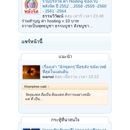
ร่วมบริจาค ค่า Hosting ของเว็บ
พลังจิต ปี 2552 ...2558 -2559 -2560
- 2561 -2564
ธรรมวิวัฒน์
ตอบ
เสาร์ เวลา 23:48
ร่วมทำบุญ ค่า hosting = 10 บาท
ถวายเป็นพุทธบูชา ธรรมบูชา สังฆบูชา…
แชร์หน้านี้
แนะนำ
เรื่องเล่า "นักขุดกรุ"มือขลัง ขมังเวทย์
ที่สุดในแผ่นดิน
wanwi
ตอบ
เมื่อวาน เวลา 10:22
Khamphee said:
↑
วัตถุมงคล ถือเป็น สิ่งมงคล สักการะอย่างหนึ่ง
แต่ ที่ เป็น…
กระทู้ที่น่าสนใจ
"ความรักเกินพอดี" (หลวงปู่เหรียญ วร