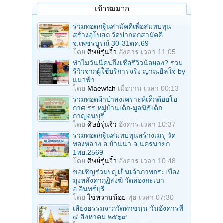
เข้าชมมาก
ร่วมทอดกฐินสามัคคีเพื่อสมทบทุน
สร้างอุโบสถ วัดปากตกสามัคคี
จ.เพชรบูรณ์ 30-31ตค.69
โดย
ศิษย์รุ่นจิ๋ว
อังคาร เวลา 11:05
ทำไมวันนี้คนถึงเชื่อรีวิวน้อยลง? รวม
รีวิวจากผู้ใช้บริการจริง ญาณฮีลใจ by
แมวฟ้า
โดย
Maewfah
เมื่อวาน เวลา 00:13
ร่วมทอดผ้าป่าสงเคราะห์เด็กด้อยโอ
กาศ รร.หมู่บ้านเด็ก-มูลนิธิเด็ก
กาญจนบุรี...
โดย
ศิษย์รุ่นจิ๋ว
อังคาร เวลา 10:37
ร่วมทอดกฐินสมทบทุนสร้างเมรุ วัด
ทองหลาง อ.บ้านนา จ.นครนายก
1พย.2569
โดย
ศิษย์รุ่นจิ๋ว
อังคาร เวลา 10:48
ขอเชิญร่วมบุญเป็นเจ้าภาพกระเบื้อง
มุงหลังคากุฏิสงฆ์ วัดล่องกะเบา
อ.อินทร์บุรี...
โดย
ไข่หวานน้อย
พุธ เวลา 07:30
เสียงธรรมจากวัดท่าขนุน วันอังคารที่
๔ สิงหาคม ๒๕๖๙