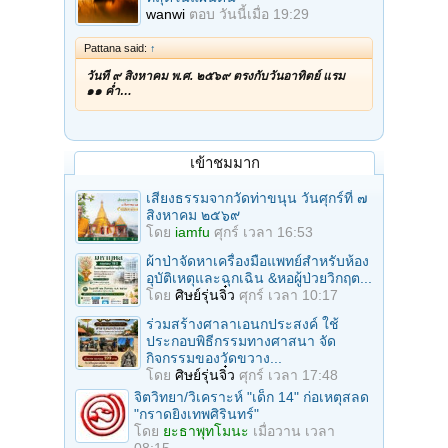
wanwi
ตอบ
วันนี้เมื่อ 19:29
Pattana said:
↑
วันที่ ๙ สิงหาคม พ.ศ. ๒๕๖๙ ตรงกับวันอาทิตย์ แรม
๑๑ ค่ำ…
เข้าชมมาก
เสียงธรรมจากวัดท่าขนุน วันศุกร์ที่ ๗
สิงหาคม ๒๕๖๙
โดย
iamfu
ศุกร์ เวลา 16:53
ผ้าป่าจัดหาเครื่องมือแพทย์สำหรับห้อง
อุบัติเหตุและฉุกเฉิน &หอผู้ป่วยวิกฤต...
โดย
ศิษย์รุ่นจิ๋ว
ศุกร์ เวลา 10:17
ร่วมสร้างศาลาเอนกประสงค์ ใช้
ประกอบพิธีกรรมทางศาสนา จัด
กิจกรรมของวัดขวาง...
โดย
ศิษย์รุ่นจิ๋ว
ศุกร์ เวลา 17:48
จิตวิทยา/วิเคราะห์ "เด็ก 14" ก่อเหตุสลด
"กราดยิงเทพศิรินทร์"
โดย
ยะธาพุทโมนะ
เมื่อวาน เวลา
08:15