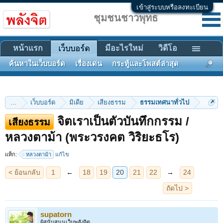
เข้าสู่ระบบหรือลงทะเบียน
ชุมชนชาวพุทธ
หน้าแรก
มีอะไรใหม่
วิดีโอ
เว็บบอร์ด
ค้นหาในเว็บบอร์ด
เรื่องเด่น
กระทู้และโพสต์ล่าสุด
...
เว็บบอร์ด
มิเดีย
เสียงธรรม
ธรรมเทศนาทั่วไป
จิตเราเป็นตัวบันทึกกรรม /
เสียงธรรม
< ย้อนกลับ
1
←
18
19
20
21
22
→
24
หลวงตาม้า (พระวรงคต วิริยะธโร)
ถัดไป >
แท็ก:
หลวงตาม้า
แก้ไข
supatorn
ผู้สนับสนุนเว็บพลังจิต