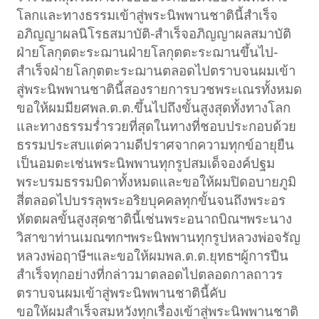
โลกและทางธรรมเข้าสู่พระนิพพานชาตินี้สำเร็จ
อภิญญาผลนิโรธสมาบัติ-สำเร็จอภิญญาผลสมาบัติ
ฝ่ายโลกุตตะระฌานฝ่ายโลกุตตะระฌานขึ้นไป-
สำเร็จฝ่ายโลกุตตะระฌานตลอดไปตราบจนผมเข้า
สู่พระนิพพานชาตินี้สองรายการบวชพระเณรทั้งหมด
ขอให้ผมมียศพล.ต.ต.ขึ้นไปถึงขั้นสูงสุดทั้งทางโลก
และทางธรรมร่ำรวยที่สุดในทางที่ชอบประกอบด้วย
ธรรมประสบแต่ความดีปราศจากความทุกข์อายุยืน
เป็นอมตะเช่นพระนิพพานทุกรูปสมเด็จองค์ปฐม
พระบรมธรรมบิดาทั้งหมดและขอให้ผมปิดอบายภูมิ
สี่ตลอดไปบรรลุพระอริยบุคคลทุกขั้นจนถึงพระอร
หัตตผลขั้นสูงสุดชาตินี้เช่นพระอนาถบิณฯพระนาง
วิสาขาท่านเมณฑกฯพระนิพพานทุกรูปหลวงพ่อจรัญ
หลวงพ่อฤาษีฯและขอให้ผมพล.ต.ต.ยุทธฯผู้การปืน
สำเร็จทุกอย่างที่กล่าวมาตลอดไปตลอดกาลถาวร
ตราบจนผมเข้าสู่พระนิพพานชาตินี้คับ
ขอให้ผมสำเร็จสมหวังทุกเรื่องเข้าสู่พระนิพพานชาติ