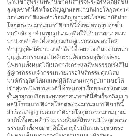
นามเข้าสู่พระนิพพานชาตินี้สำเร็จพระอรหัตตผลขั้น
สูงสุดชาตินี้สำเร็จอภิญญาผลสมาบัติฝ่ายโลกุตตะระ
ฌานสมาบัติและสำเร็จอภิญญาผลนิโรธสมาบัติฝ่าย
โลกุตตะระฌานสมาบัติชาตินี้ทั้งหมดทุกรูปทุกขั้น
ทุกปัจจัยทุกท่านทุกรูปนามอุทิศให้เจ้ากรรมนายเวร
บาปเงาดำสัตว์ที่เคยล่วงเกินคู่เวรกรรมขออโหสิ
ทำบุญอุทิศให้บาปเงาดำสัตว์ที่เคยล่วงเกินจงโมทนา
บุญคู่เวรกรรมจงอโหสิกรรมตัดกรรมอุทิศแด่พระ
นิพพานทั้งหมดได้เมตตาส่งกระแสฉัพพรรรณรังสีไป
สู่คู่เวรกรรมเจ้ากรรมนายเวรอโหสิกรรมคุณไสย
มนต์ดำอุทิศให้ผมและผู้ที่รักษาผมทุกรูปนามขอให้
เข้าสู่พระนิพพานชาตินี้ทั้งหมดสำเร็จพระอรหัตตผล
ขั้นสูงสุดจบกิจพระพุทธศาสนาชาตินี้สำเร็จอภิญญา
ผลนิโรธสมาบัติฝ่ายโลกุตตะระฌานสมาบัติชาตินี้
สำเร็จอภิญญาผลสมาบัติฝ่ายโลกุตตะระฌานญาณ
ลาตินี้ทั้งหมดสำเร็จมรรคสี่ผลสี่นิพพาน1โลกุตตะระ
ธรรมเก้าทั้งหมดชาตินี้มีอายุยืนเป็นอมตะเช่นพระ
นิพพานทั้งหมดตลอดไปตราบจนผมเข้าสู่พระ