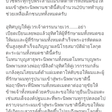
บวชพระทุกรูปพระสามเณรภัตตาหารทั้งหมดขอให้
ผมเข้าสู่พระนิพพานชาตินี้คับจำนวน20บาททำบุญ
ช่วยเหลือเด็กชนบททั้งหมดครับ
อุทิศบุญให้คู่เวรเจ้าดรรมนายเวร.......อย่า
เบียดเบียนเลยพอแล้วอุทิศให้ผู้ที่รักษาผมทั้งหมดขอ
ให้ผมและผู้ที่รักษาผมทั้งหมดสำเร็จพระอรหัตตผล
ขั้นสูงสุดสำเร็จอภิญญาผลนิโรธสมาบัติฝ่ายโลกุต
ตะระฌานทั้งหมดชาตินี้ครับ
โมทนาบุญสาธุพระนิพพานทั้งหมดโมทนาบุญพระ
นิพพานหลวงพ่อฤาษีลิงดำอุทิศให้คู่เวรกรรมกลั่น
แกล้งคุณไสยมนต์ดำแผ่เมตตาให่คับขอให้ผมและผู้
ที่รักษาผมทุกรูปนามเข้าสู่พระนิพพานชาตินี้
พ่อฤาษีพระที่นิพพานทั้งหมดเมตตาต่ออายุขัยให้
ข้าพเจ้าทั้งหมดด้วยครับและขอให้อายุยืนเป็นอมตะ
เช่นสมเด็จองค์ปฐมและที่พระนิพพานทุกรูปตลอดไป
ตราบจนกระผมเข้าสู่พระนิพพานชาตินี้คับขอให้ผม
ได้เกิดบนสวรรค์ชั้นดุสิตขึ้นไปจนถึงพรหมโลกชั้น