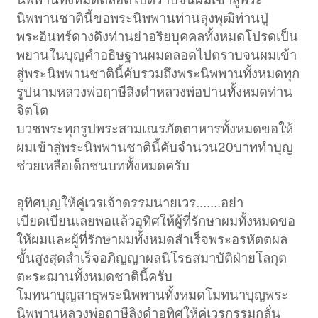
นิพพานชาตินี้ขอพระนิพพานท่านลุงพุฒิท่านปู่
พระอินทร์ดางดึงท่านย่าอริยบุคคลทั้งหมดโปรดเป็น
พยานในบุญคำอธิษฐานผมตลอดไปตราบจนผมเข้า
สู่พระนิพพานชาตินี้คับรวมถึงพระนิพพานทั้งหมดทุก
รูปนามหลวงพ่อฤาษีลิงดำหลวงพ่อปานทั้งหมดท่าน
จิตโต
บวชพระทุกรูปพระสามเณรภัตตาหารทั้งหมดขอให้
ผมเข้าสู่พระนิพพานชาตินี้คับจำนวน20บาททำบุญ
ช่วยเหลือเด็กชนบททั้งหมดครับ
อุทิศบุญให้คู่เวรเจ้าดรรมนายเวร.......อย่า
เบียดเบียนเลยพอแล้วอุทิศให้ผู้ที่รักษาผมทั้งหมดขอ
ให้ผมและผู้ที่รักษาผมทั้งหมดสำเร็จพระอรหัตตผล
ขั้นสูงสุดสำเร็จอภิญญาผลนิโรธสมาบัติฝ่ายโลกุต
ตะระฌานทั้งหมดชาตินี้ครับ
โมทนาบุญสาธุพระนิพพานทั้งหมดโมทนาบุญพระ
นิพพานหลวงพ่อฤาษีลิงดำอุทิศให้คู่เวรกรรมกลั่น