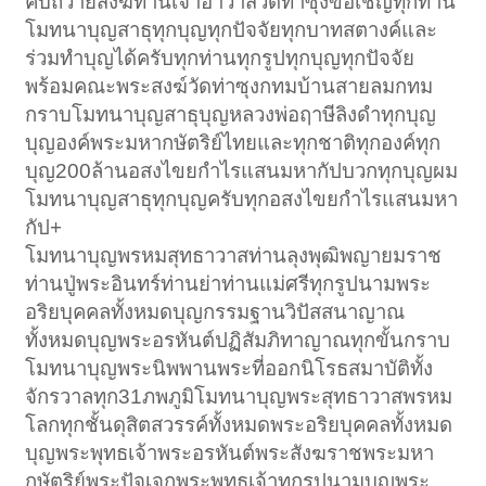
คับถวายสังฆทานเจ้าอาวาสวัดท่าซุงขอเชิญทุกท่าน
โมทนาบุญสาธุทุกบุญทุกปัจจัยทุกบาทสตางค์และ
ร่วมทำบุญได้ครับทุกท่านทุกรูปทุกบุญทุกปัจจัย
พร้อมคณะพระสงฆ์วัดท่าซุงกทมบ้านสายลมกทม
กราบโมทนาบุญสาธุบุญหลวงพ่อฤาษีลิงดำทุกบุญ
บุญองค์พระมหากษัตริย์ไทยและทุกชาติทุกองค์ทุก
บุญ200ล้านอสงไขยกำไรแสนมหากัปบวกทุกบุญผม
โมทนาบุญสาธุทุกบุญครับทุกอสงไขยกำไรแสนมหา
กัป+
โมทนาบุญพรหมสุทธาวาสท่านลุงพุฒิพญายมราช
ท่านปู่พระอินทร์ท่านย่าท่านแม่ศรีทุกรูปนามพระ
อริยบุคคลทั้งหมดบุญกรรมฐานวิปัสสนาญาณ
ทั้งหมดบุญพระอรหันต์ปฏิสัมภิทาญาณทุกขั้นกราบ
โมทนาบุญพระนิพพานพระที่ออกนิโรธสมาบัติทั้ง
จักรวาลทุก31ภพภูมิโมทนาบุญพระสุทธาวาสพรหม
โลกทุกชั้นดุสิตสวรรค์ทั้งหมดพระอริยบุคคลทั้งหมด
บุญพระพุทธเจ้าพระอรหันต์พระสังฆราชพระมหา
กษัตริย์พระปัจเจกพระพุทธเจ้าทุกรูปนามบุญพระ