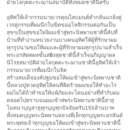
ฝ่ายโลกุตตะระฌานสมาบัติทั้งหมดชาตินี้ครับ
อุทิศให้เจ้ากรรมนายเวรคุณไสบมนต์ดำกลั่นแกล้งคู่
เวรคู่กรรมที่ผมนึกในขิตขออโหสิกรรมต่อกันเป็น
สุขๆเป็นสุขขอให่ง้ผมเข้าสู่พระนิพพานชาตินี้คับที่
บ้านที่ทำงานหน่วยงานบางคนอุทิศให้ผู้ที่รักษาผม
ทุกรูปนามขอให้ผมและผู้ที่รักษาผมทุกรูปนามสำเร็จ
พระอรหัตตผลขั้นส฿งสุดชาตินี้สำเร็จอภิญญาผล
นิโรธสมาบัติฝ่ายโลกุตตะระฌานชาตินี้อุทิศให้เจ้า
กรรมนายเวรที่ผมนึกในจิต
สร้างสมเด็จองค์ปฐมขอให้ผมเข้าสู่พระนิพพานชาติ
นี้หลวงปู่ทวดอุทิศให้คนที่คิดร้ายผมขอให้ทำอะไร
ผมไม่ได้ถ้าทำขอให้แพ้ภัยและโดนอย่างที่ทำกับผม
ตลอดไปตราบจนผมเข้าส่พระนิพพานชาตินี้สาธุ
โมทนาบุญสาธุทุกบุญทุกปัจจัยครับ155ล้านบาท
ทั้งหมดบุญพระนิพพานหลวงพี่เล็กทุกบุญพระอรหันต์
พระพุทธเจ้าทุกบุญขอให้ผมเข้าสู่พระนิพพานชาตินี้