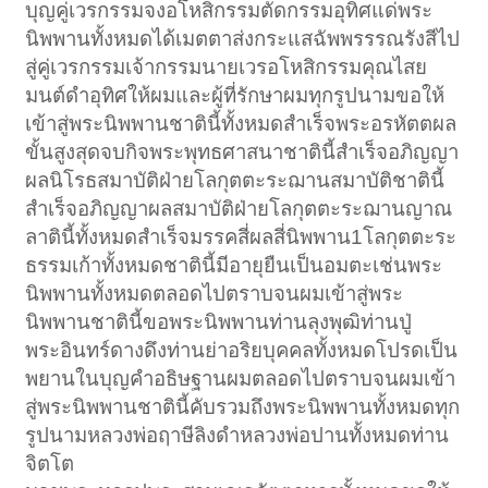
บุญคู่เวรกรรมจงอโหสิกรรมตัดกรรมอุทิศแด่พระ
นิพพานทั้งหมดได้เมตตาส่งกระแสฉัพพรรรณรังสีไป
สู่คู่เวรกรรมเจ้ากรรมนายเวรอโหสิกรรมคุณไสย
มนต์ดำอุทิศให้ผมและผู้ที่รักษาผมทุกรูปนามขอให้
เข้าสู่พระนิพพานชาตินี้ทั้งหมดสำเร็จพระอรหัตตผล
ขั้นสูงสุดจบกิจพระพุทธศาสนาชาตินี้สำเร็จอภิญญา
ผลนิโรธสมาบัติฝ่ายโลกุตตะระฌานสมาบัติชาตินี้
สำเร็จอภิญญาผลสมาบัติฝ่ายโลกุตตะระฌานญาณ
ลาตินี้ทั้งหมดสำเร็จมรรคสี่ผลสี่นิพพาน1โลกุตตะระ
ธรรมเก้าทั้งหมดชาตินี้มีอายุยืนเป็นอมตะเช่นพระ
นิพพานทั้งหมดตลอดไปตราบจนผมเข้าสู่พระ
นิพพานชาตินี้ขอพระนิพพานท่านลุงพุฒิท่านปู่
พระอินทร์ดางดึงท่านย่าอริยบุคคลทั้งหมดโปรดเป็น
พยานในบุญคำอธิษฐานผมตลอดไปตราบจนผมเข้า
สู่พระนิพพานชาตินี้คับรวมถึงพระนิพพานทั้งหมดทุก
รูปนามหลวงพ่อฤาษีลิงดำหลวงพ่อปานทั้งหมดท่าน
จิตโต