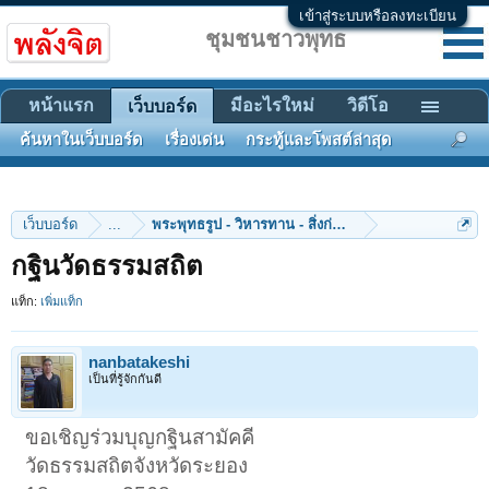
เข้าสู่ระบบหรือลงทะเบียน
ชุมชนชาวพุทธ
หน้าแรก
มีอะไรใหม่
วิดีโอ
เว็บบอร์ด
ค้นหาในเว็บบอร์ด
เรื่องเด่น
กระทู้และโพสต์ล่าสุด
เว็บบอร์ด
...
พระพุทธรูป - วิหารทาน - สิ่งก่อสร้าง
กฐินวัดธรรมสถิต
แท็ก:
เพิ่มแท็ก
nanbatakeshi
เป็นที่รู้จักกันดี
ขอเชิญร่วมบุญกฐินสามัคคี
วัดธรรมสถิตจังหวัดระยอง