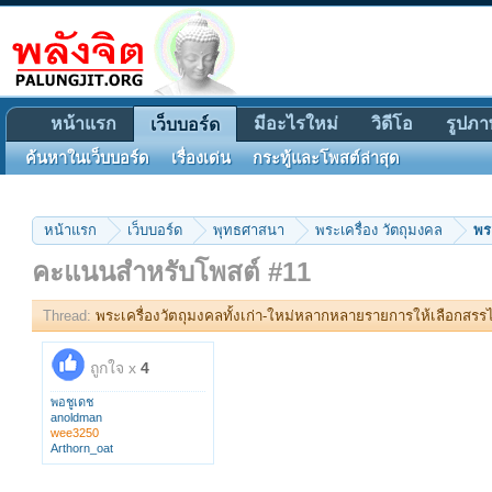
หน้าแรก
มีอะไรใหม่
วิดีโอ
รูปภา
เว็บบอร์ด
ค้นหาในเว็บบอร์ด
เรื่องเด่น
กระทู้และโพสต์ล่าสุด
หน้าแรก
เว็บบอร์ด
พุทธศาสนา
พระเครื่อง วัตถุมงคล
พร
คะแนนสำหรับโพสต์ #11
Thread:
พระเครื่องวัตถุมงคลทั้งเก่า-ใหม่หลากหลายรายการให้เลือกสรรไว
ถูกใจ x
4
พอชูเดช
anoldman
wee3250
Arthorn_oat