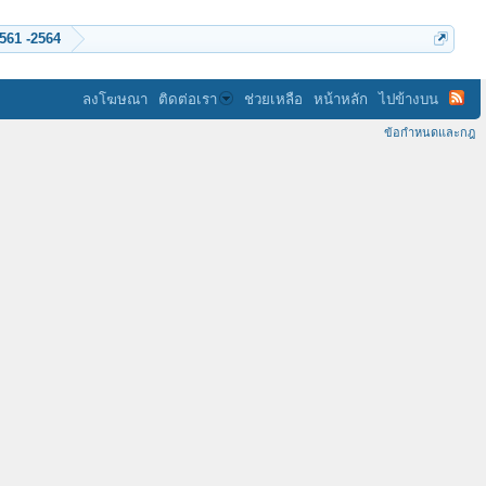
ร่วมบริจาค ค่า Hosting ของเว็บพลังจิต ปี 2552 ...2558 -2559 -2560 - 2561 -2564
ลงโฆษณา
ติดต่อเรา
ช่วยเหลือ
หน้าหลัก
ไปข้างบน
ข้อกำหนดและกฎ