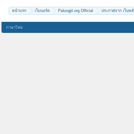
มาพบพระ
elm
titapoonyo
Rich
kayasid
Pond2456
หน้าแรก
เว็บบอร์ด
Palungjit.org Official
ประกาศจาก เว็บพลั
A&J
ธรรมวิวัฒน์
bunlerts
Phra Atipan
view6628
ภาษาไทย
SriAyothaya-nl
mahalap
จงรักภักดี
จิดา
นับ
vray
batman.nop
วิชา ละ
พอชูเดช
supatorn
พรรณราย-t
COME&Z
นิลขาว
na_krub
ลูกพุทธธะ
tingerbell
LaNeigeEstBlanche
เบเบ้
สร้อยเงิน
tai chi
dashone
Deep Blue
ubon2555
chaokhun
พุชญา