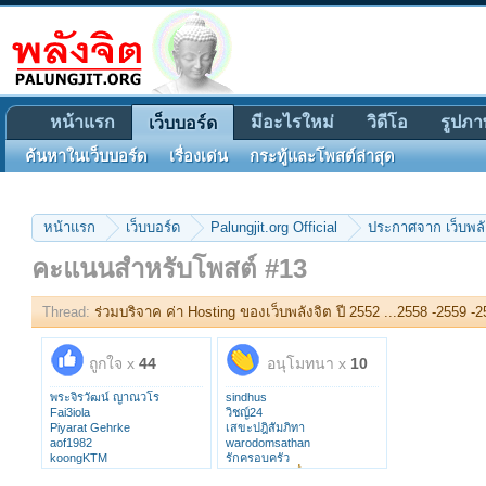
หน้าแรก
มีอะไรใหม่
วิดีโอ
รูปภา
เว็บบอร์ด
ค้นหาในเว็บบอร์ด
เรื่องเด่น
กระทู้และโพสต์ล่าสุด
หน้าแรก
เว็บบอร์ด
Palungjit.org Official
ประกาศจาก เว็บพลั
คะแนนสำหรับโพสต์ #13
Thread:
ร่วมบริจาค ค่า Hosting ของเว็บพลังจิต ปี 2552 ...2558 -2559 -
ถูกใจ x
44
อนุโมทนา x
10
พระจิรวัฒน์ ญาณวโร
sindhus
Fai3iola
วิชญ์24
Piyarat Gehrke
เสขะปฎิสัมภิทา
aof1982
warodomsathan
koongKTM
รักครอบครัว
chayapin
บุญทรงพระเครื่อง