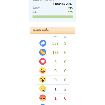
5 มกราคม 2007
โพสต์:
695
พลัง:
675
โพสต์เรตติ้ง
ได้รับ:
ให้:
537
3
133
0
5
0
0
0
0
0
1
2
1
0