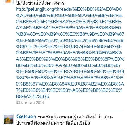
ปฏิสังขรณ์หลังคาวิหาร
http://palungjit.org/threads/%E0%B8%82%E0%B8
%AD%E0%B9%80%E0%B8%8A%E0%B8%B4%E
0%B8%8D%E0%B8%A3%E0%B9%88%E0%B8%
A7%E0%B8%A1%E0%B8%9A%E0%B8%B8%E0
%B8%8D%E0%B9%80%E0%B8%9B%E0%B9%87
%E0%B8%99%E0%B9%80%E0%B8%88%E0%B9
%89%E0%B8%B2%E0%B8%A0%E0%B8%B2%E
0%B8%9E%E0%B8%9A%E0%B8%B9%E0%B8%
A3%E0%B8%93%E0%B8%9B%E0%B8%8F%E0%
B8%B4%E0%B8%AA%E0%B8%B1%E0%B8%87
%E0%B8%82%E0%B8%A3%E0%B8%93%E0%B9
%8C%E0%B8%AB%E0%B8%A5%E0%B8%B1%E
0%B8%87%E0%B8%84%E0%B8%B2%E0%B8%A
7%E0%B8%B4%E0%B8%AB%E0%B8%B2%E0%
B8%A3.523605/
30 มกราคม 2014
วัดปางค่า
ขอเชิญร่วมทอดกฐินสามัคคี สืบสาน
ประเพณีฟังเทศน์มหาชาติเดือนยี่เป็ง