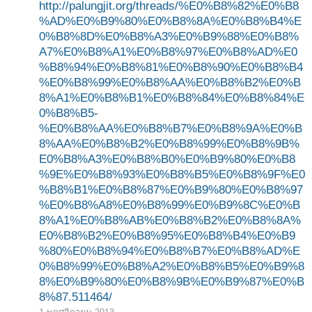
http://palungjit.org/threads/%E0%B8%82%E0%B8
%AD%E0%B9%80%E0%B8%8A%E0%B8%B4%E
0%B8%8D%E0%B8%A3%E0%B9%88%E0%B8%
A7%E0%B8%A1%E0%B8%97%E0%B8%AD%E0
%B8%94%E0%B8%81%E0%B8%90%E0%B8%B4
%E0%B8%99%E0%B8%AA%E0%B8%B2%E0%B
8%A1%E0%B8%B1%E0%B8%84%E0%B8%84%E
0%B8%B5-
%E0%B8%AA%E0%B8%B7%E0%B8%9A%E0%B
8%AA%E0%B8%B2%E0%B8%99%E0%B8%9B%
E0%B8%A3%E0%B8%B0%E0%B9%80%E0%B8
%9E%E0%B8%93%E0%B8%B5%E0%B8%9F%E0
%B8%B1%E0%B8%87%E0%B9%80%E0%B8%97
%E0%B8%A8%E0%B8%99%E0%B9%8C%E0%B
8%A1%E0%B8%AB%E0%B8%B2%E0%B8%8A%
E0%B8%B2%E0%B8%95%E0%B8%B4%E0%B9
%80%E0%B8%94%E0%B8%B7%E0%B8%AD%E
0%B8%99%E0%B8%A2%E0%B8%B5%E0%B9%8
8%E0%B9%80%E0%B8%9B%E0%B9%87%E0%B
8%87.511464/