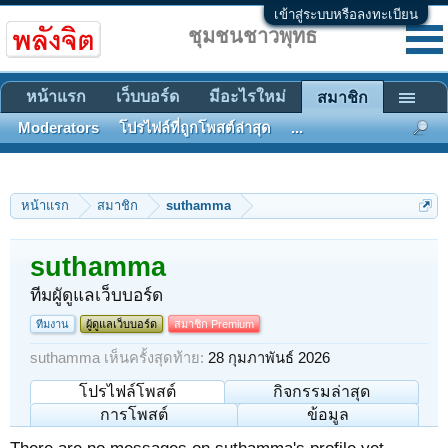
เข้าสู่ระบบหรือลงทะเบียน
ชุมชนชาวพุทธ
หน้าแรก
เว็บบอร์ด
มีอะไรใหม่
สมาชิก
Moderators
โปรไฟล์ที่ถูกโพสต์ล่าสุด
...
หน้าแรก
สมาชิก
suthamma
suthamma
ทีมผูัดูแลเว็บบอร์ด
ทีมงาน
ผู้ดูแลเว็บบอร์ด
สมาชิก Premium
suthamma เห็นครั้งสุดท้าย:
28 กุมภาพันธ์ 2026
โปรไฟล์โพสต์
กิจกรรมล่าสุด
การโพสต์
ข้อมูล