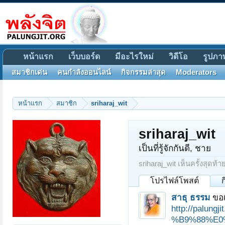
หน้าแรก
เว็บบอร์ด
มีอะไรใหม่
วิดีโอ
รูปภา
สมาชิกเด่น
คนกำลังออนไลน์
กิจกรรมล่าสุด
Moderators
หน้าแรก
สมาชิก
sriharaj_wit
sriharaj_wit
เป็นที่รู้จักกันดี
, ชาย
sriharaj_wit เห็นครั้งสุดท้า
โปรไฟล์โพสต์
สาธุ ธรรม
ขอเ
http://pal
%B9%88%E0