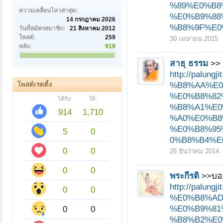
%89%E0%B8
ความเคลื่อนไหวล่าสุด:
%E0%B9%88
14 กรกฎาคม 2026
%B8%9F%E0%
วันที่สมัครสมาชิก:
21 สิงหาคม 2012
โพสต์:
259
30 เมษายน 2015
พลัง:
919
สาธุ ธรรม
>> 
http://pal
%B8%AA%E0
โพสต์เรตติ้ง
%E0%B8%82
ได้รับ:
ให้:
%B8%A1%E0
914
1,710
%A0%E0%B8
%E0%B8%95
5
0
0%B8%B4%E
0
0
26 ธันวาคม 2014
0
0
พระกีรติ
>>บอก
http://pal
0
0
%E0%B8%AD
%E0%B9%81
0
0
%B8%B2%E0