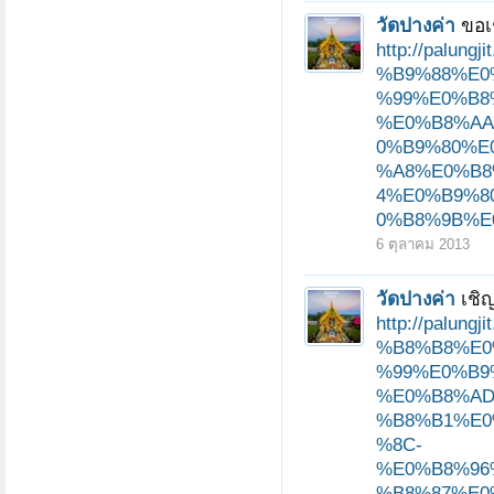
วัดปางค่า
ขอเ
http://pal
%B9%88%E0
%99%E0%B8
%E0%B8%AA
0%B9%80%E
%A8%E0%B8
4%E0%B9%8
0%B8%9B%E0
6 ตุลาคม 2013
วัดปางค่า
เชิ
http://pal
%B8%B8%E0
%99%E0%B9
%E0%B8%AD
%B8%B1%E0
%8C-
%E0%B8%96
%B8%87%E0