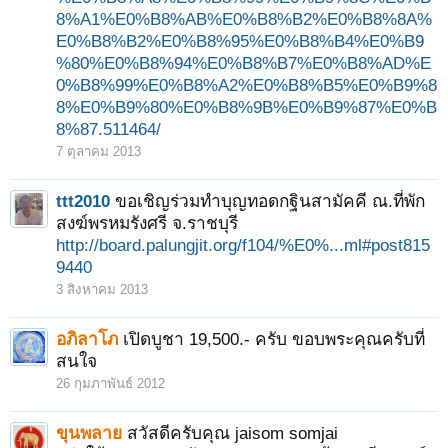
8%A1%E0%B8%AB%E0%B8%B2%E0%B8%8A%
E0%B8%B2%E0%B8%95%E0%B8%B4%E0%B9
%80%E0%B8%94%E0%B8%B7%E0%B8%AD%E
0%B8%99%E0%B8%A2%E0%B8%B5%E0%B9%8
8%E0%B9%80%E0%B8%9B%E0%B9%87%E0%B
8%87.511464/
7 ตุลาคม 2013
ttt2010
ขอเชิญร่วมทำบุญทอดกฐินสามัคคี ณ.ที่พัก
สงฆ์พรหมรังศรี จ.ราชบุรี
http://board.palungjit.org/f104/%E0%...ml#post815
9440
3 สิงหาคม 2013
อภิลาโภ
เปิดบูชา 19,500.- ครับ ขอบพระคุณครับที่
สนใจ
26 กุมภาพันธ์ 2012
ขุนพลาย
สวัสดีครับคุณ jaisom somjai