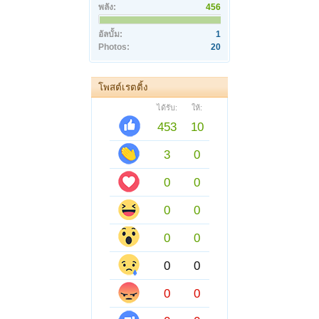
พลัง:
456
อัลบั้ม:
1
Photos:
20
โพสต์เรตติ้ง
ได้รับ:
ให้:
453
10
3
0
0
0
0
0
0
0
0
0
0
0