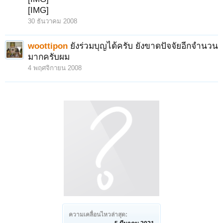
[IMG]
30 ธันวาคม 2008
woottipon
ยังร่วมบุญได้ครับ ยังขาดปัจจัยอีกจำนวน
มากครับผม
4 พฤศจิกายน 2008
ความเคลื่อนไหวล่าสุด: