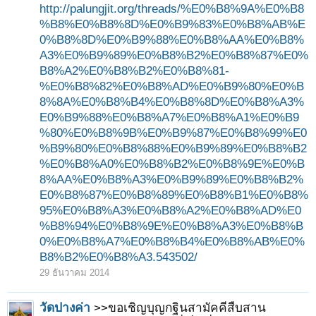
http://palungjit.org/threads/%E0%B8%9A%E0%B8
%B8%E0%B8%8D%E0%B9%83%E0%B8%AB%E
0%B8%8D%E0%B9%88%E0%B8%AA%E0%B8%
A3%E0%B9%89%E0%B8%B2%E0%B8%87%E0%
B8%A2%E0%B8%B2%E0%B8%81-
%E0%B8%82%E0%B8%AD%E0%B9%80%E0%B
8%8A%E0%B8%B4%E0%B8%8D%E0%B8%A3%
E0%B9%88%E0%B8%A7%E0%B8%A1%E0%B9
%80%E0%B8%9B%E0%B9%87%E0%B8%99%E0
%B9%80%E0%B8%88%E0%B9%89%E0%B8%B2
%E0%B8%A0%E0%B8%B2%E0%B8%9E%E0%B
8%AA%E0%B8%A3%E0%B9%89%E0%B8%B2%
E0%B8%87%E0%B8%89%E0%B8%B1%E0%B8%
95%E0%B8%A3%E0%B8%A2%E0%B8%AD%E0
%B8%94%E0%B8%9E%E0%B8%A3%E0%B8%B
0%E0%B8%A7%E0%B8%B4%E0%B8%AB%E0%
B8%B2%E0%B8%A3.543502/
29 ธันวาคม 2014
วัดปางค่า
>>ขอเชิญบุญกฐินสามัคคีสืบสาน