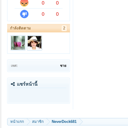
0
0
0
0
กำลังติดตาม
2
เพศ:
ชาย
แชร์หน้านี้
หน้าแรก
สมาชิก
NeverDock681