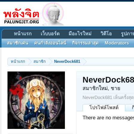
หน้าแรก
เว็บบอร์ด
มีอะไรใหม่
วิดีโอ
รูปภา
สมาชิกเด่น
คนกำลังออนไลน์
กิจกรรมล่าสุด
Moderators
หน้าแรก
สมาชิก
NeverDock681
NeverDock6
สมาชิกใหม่
, ชาย
NeverDock681 เห็นครั้งสุด
โปรไฟล์โพสต์
There are no messages