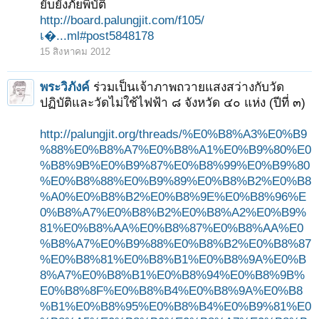
ยับยั้งภัยพิบัติ
http://board.palungjit.com/f105/
เ�...ml#post5848178
15 สิงหาคม 2012
พระวิภังค์
ร่วมเป็นเจ้าภาพถวายแสงสว่างกับวัด
ปฏิบัติและวัดไม่ใช้ไฟฟ้า ๘ จังหวัด ๔๐ แห่ง (ปีที่ ๓)
http://palungjit.org/threads/%E0%B8%A3%E0%B9
%88%E0%B8%A7%E0%B8%A1%E0%B9%80%E0
%B8%9B%E0%B9%87%E0%B8%99%E0%B9%80
%E0%B8%88%E0%B9%89%E0%B8%B2%E0%B8
%A0%E0%B8%B2%E0%B8%9E%E0%B8%96%E
0%B8%A7%E0%B8%B2%E0%B8%A2%E0%B9%
81%E0%B8%AA%E0%B8%87%E0%B8%AA%E0
%B8%A7%E0%B9%88%E0%B8%B2%E0%B8%87
%E0%B8%81%E0%B8%B1%E0%B8%9A%E0%B
8%A7%E0%B8%B1%E0%B8%94%E0%B8%9B%
E0%B8%8F%E0%B8%B4%E0%B8%9A%E0%B8
%B1%E0%B8%95%E0%B8%B4%E0%B9%81%E0