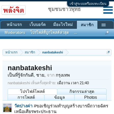
เข้าสู่ระบบหรือลงทะเบียน
ชุมชนชาวพุทธ
หน้าแรก
เว็บบอร์ด
มีอะไรใหม่
สมาชิก
Moderators
โปรไฟล์ที่ถูกโพสต์ล่าสุด
...
หน้าแรก
สมาชิก
nanbatakeshi
nanbatakeshi
เป็นที่รู้จักกันดี
, ชาย,
จาก
กรุงเทพ
nanbatakeshi เห็นครั้งสุดท้าย:
เมื่อวาน เวลา 21:40
โปรไฟล์โพสต์
กิจกรรมล่าสุด
การโพสต์
ข้อมูล
Photos
วัดปางค่า
#ขอเชิญร่วมทำบุญสร้างบารมีถวายฉัตร
เหนือเศียรพระประธาน