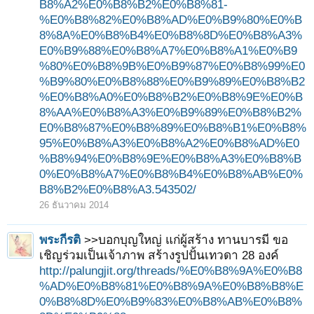
B8%A2%E0%B8%B2%E0%B8%81-
%E0%B8%82%E0%B8%AD%E0%B9%80%E0%B
8%8A%E0%B8%B4%E0%B8%8D%E0%B8%A3%
E0%B9%88%E0%B8%A7%E0%B8%A1%E0%B9
%80%E0%B8%9B%E0%B9%87%E0%B8%99%E0
%B9%80%E0%B8%88%E0%B9%89%E0%B8%B2
%E0%B8%A0%E0%B8%B2%E0%B8%9E%E0%B
8%AA%E0%B8%A3%E0%B9%89%E0%B8%B2%
E0%B8%87%E0%B8%89%E0%B8%B1%E0%B8%
95%E0%B8%A3%E0%B8%A2%E0%B8%AD%E0
%B8%94%E0%B8%9E%E0%B8%A3%E0%B8%B
0%E0%B8%A7%E0%B8%B4%E0%B8%AB%E0%
B8%B2%E0%B8%A3.543502/
26 ธันวาคม 2014
พระกีรติ
>>บอกบุญใหญ่ แก่ผู้สร้าง ทานบารมี ขอ
เชิญร่วมเป็นเจ้าภาพ สร้างรูปปั้นเทวดา 28 องค์
http://palungjit.org/threads/%E0%B8%9A%E0%B8
%AD%E0%B8%81%E0%B8%9A%E0%B8%B8%E
0%B8%8D%E0%B9%83%E0%B8%AB%E0%B8%