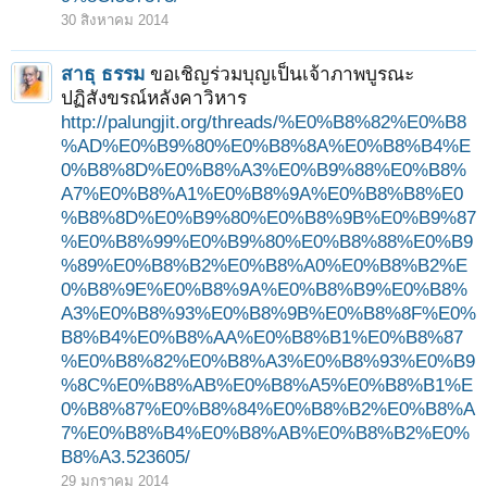
30 สิงหาคม 2014
สาธุ ธรรม
ขอเชิญร่วมบุญเป็นเจ้าภาพบูรณะ
ปฏิสังขรณ์หลังคาวิหาร
http://palungjit.org/threads/%E0%B8%82%E0%B8
%AD%E0%B9%80%E0%B8%8A%E0%B8%B4%E
0%B8%8D%E0%B8%A3%E0%B9%88%E0%B8%
A7%E0%B8%A1%E0%B8%9A%E0%B8%B8%E0
%B8%8D%E0%B9%80%E0%B8%9B%E0%B9%87
%E0%B8%99%E0%B9%80%E0%B8%88%E0%B9
%89%E0%B8%B2%E0%B8%A0%E0%B8%B2%E
0%B8%9E%E0%B8%9A%E0%B8%B9%E0%B8%
A3%E0%B8%93%E0%B8%9B%E0%B8%8F%E0%
B8%B4%E0%B8%AA%E0%B8%B1%E0%B8%87
%E0%B8%82%E0%B8%A3%E0%B8%93%E0%B9
%8C%E0%B8%AB%E0%B8%A5%E0%B8%B1%E
0%B8%87%E0%B8%84%E0%B8%B2%E0%B8%A
7%E0%B8%B4%E0%B8%AB%E0%B8%B2%E0%
B8%A3.523605/
29 มกราคม 2014