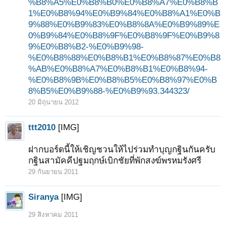
%B8%A5%E0%B8%B0%E0%B8%A7%E0%B8%B
1%E0%B8%94%E0%B9%84%E0%B8%A1%E0%B
9%88%E0%B9%83%E0%B8%8A%E0%B9%89%E
0%B9%84%E0%B8%9F%E0%B8%9F%E0%B9%8
9%E0%B8%B2-%E0%B9%98-
%E0%B8%88%E0%B8%B1%E0%B8%87%E0%B8
%AB%E0%B8%A7%E0%B8%B1%E0%B8%94-
%E0%B8%9B%E0%B8%B5%E0%B8%97%E0%B
8%B5%E0%B9%88-%E0%B9%93.344323/
20 มิถุนายน 2012
ttt2010
[IMG]
ฝากบอร์ดนี้ให้เชิญชวนให้ไปร่วมทำบุญกฐินกันครับ
กฐินสามัคคีปฐมฤกษ์เบิกชัยที่พักสงฆ์พรหมรังศรี
29 กันยายน 2011
Siranya
[IMG]
29 สิงหาคม 2011