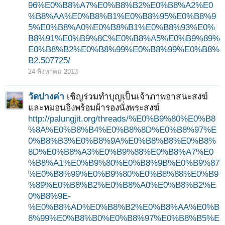
96%E0%B8%A7%E0%B8%B2%E0%B8%A2%E0
%B8%AA%E0%B8%B1%E0%B8%95%E0%B8%9
5%E0%B8%A0%E0%B8%B1%E0%B8%93%E0%
B8%91%E0%B9%8C%E0%B8%A5%E0%B9%89%
E0%B8%B2%E0%B8%99%E0%B8%99%E0%B8%
B2.507725/
24 สิงหาคม 2013
วัดปางค่า
เชิญร่วมทำบุญเป็นเจ้าภาพอาสนะสงฆ์
และหมอนอิงพร้อมผ้ารองนั่งพระสงฆ์
http://palungjit.org/threads/%E0%B9%80%E0%B8
%8A%E0%B8%B4%E0%B8%8D%E0%B8%97%E
0%B8%B3%E0%B8%9A%E0%B8%B8%E0%B8%
8D%E0%B8%A3%E0%B9%88%E0%B8%A7%E0
%B8%A1%E0%B9%80%E0%B8%9B%E0%B9%87
%E0%B8%99%E0%B9%80%E0%B8%88%E0%B9
%89%E0%B8%B2%E0%B8%A0%E0%B8%B2%E
0%B8%9E-
%E0%B8%AD%E0%B8%B2%E0%B8%AA%E0%B
8%99%E0%B8%B0%E0%B8%97%E0%B8%B5%E