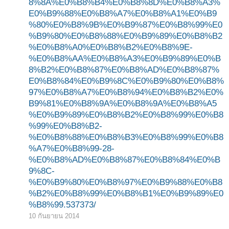
8%8A%E0%B8%B4%E0%B8%8D%E0%B8%A3%
E0%B9%88%E0%B8%A7%E0%B8%A1%E0%B9
%80%E0%B8%9B%E0%B9%87%E0%B8%99%E0
%B9%80%E0%B8%88%E0%B9%89%E0%B8%B2
%E0%B8%A0%E0%B8%B2%E0%B8%9E-
%E0%B8%AA%E0%B8%A3%E0%B9%89%E0%B
8%B2%E0%B8%87%E0%B8%AD%E0%B8%87%
E0%B8%84%E0%B9%8C%E0%B9%80%E0%B8%
97%E0%B8%A7%E0%B8%94%E0%B8%B2%E0%
B9%81%E0%B8%9A%E0%B8%9A%E0%B8%A5
%E0%B9%89%E0%B8%B2%E0%B8%99%E0%B8
%99%E0%B8%B2-
%E0%B8%88%E0%B8%B3%E0%B8%99%E0%B8
%A7%E0%B8%99-28-
%E0%B8%AD%E0%B8%87%E0%B8%84%E0%B
9%8C-
%E0%B9%80%E0%B8%97%E0%B9%88%E0%B8
%B2%E0%B8%99%E0%B8%B1%E0%B9%89%E0
%B8%99.537373/
10 กันยายน 2014