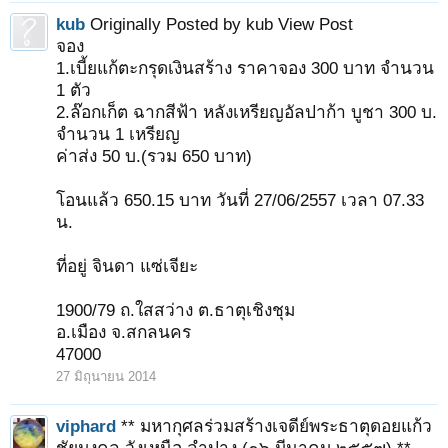
kub
Originally Posted by kub View Post
จอง
1.เบี้ยแก้ตะกรุดเงินสร้าง ราคาจอง 300 บาท จำนวน
1 ตัว
2.ล๊อกเก็ต ฉากสีฟ้า หลังเหรียญอัลปาก้า บูชา 300 บ.
จำนวน 1 เหรียญ
ค่าส่ง 50 บ.(รวม 650 บาท)
โอนแล้ว 650.15 บาท วันที่ 27/06/2557 เวลา 07.33
น.
ที่อยู่ จินดา แซ่เจียะ
1900/79 ถ.ใสสว่าง ต.ธาตุเชิงชุม
อ.เมือง จ.สกลนคร
47000
27 มิถุนายน 2014
viphard
** มหากุศลร่วมสร้างเจดีย์พระธาตุดอยแก้ว