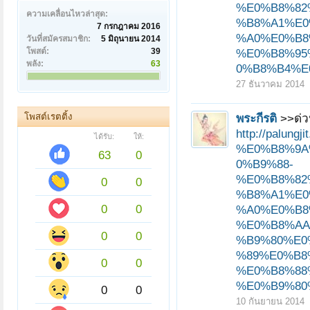
%E0%B8%82
ความเคลื่อนไหวล่าสุด:
%B8%A1%E0
7 กรกฎาคม 2016
%A0%E0%B8
วันที่สมัครสมาชิก:
5 มิถุนายน 2014
โพสต์:
39
%E0%B8%95
พลัง:
63
0%B8%B4%E
27 ธันวาคม 2014
โพสต์เรตติ้ง
พระกีรติ
>>ด่ว
http://palu
ได้รับ:
ให้:
%E0%B8%9A
63
0
0%B9%88-
%E0%B8%82
0
0
%B8%A1%E0
0
0
%A0%E0%B8
%E0%B8%AA
0
0
%B9%80%E0
%89%E0%B8
0
0
%E0%B8%88
%E0%B9%80
0
0
10 กันยายน 2014