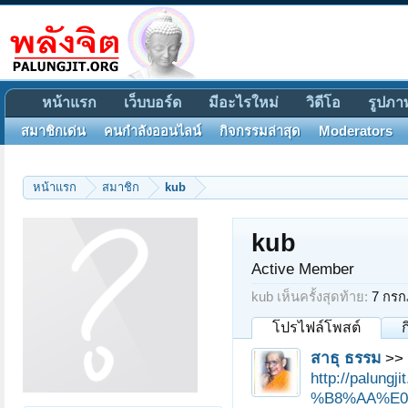
หน้าแรก
เว็บบอร์ด
มีอะไรใหม่
วิดีโอ
รูปภา
สมาชิกเด่น
คนกำลังออนไลน์
กิจกรรมล่าสุด
Moderators
หน้าแรก
สมาชิก
kub
kub
Active Member
kub เห็นครั้งสุดท้าย:
7 กรก
โปรไฟล์โพสต์
สาธุ ธรรม
>> 
http://pal
%B8%AA%E0