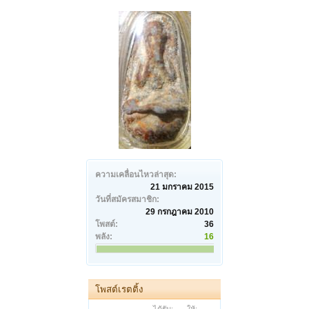
ความเคลื่อนไหวล่าสุด:
21 มกราคม 2015
วันที่สมัครสมาชิก:
29 กรกฎาคม 2010
โพสต์:
36
พลัง:
16
โพสต์เรตติ้ง