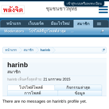
เข้าสู่ระบบหรือลงทะเบียน
ชุมชนชาวพุทธ
หน้าแรก
เว็บบอร์ด
มีอะไรใหม่
สมาชิก
Moderators
โปรไฟล์ที่ถูกโพสต์ล่าสุด
...
หน้าแรก
สมาชิก
harinb
harinb
สมาชิก
harinb เห็นครั้งสุดท้าย:
21 มกราคม 2015
โปรไฟล์โพสต์
กิจกรรมล่าสุด
การโพสต์
ข้อมูล
There are no messages on harinb's profile yet.