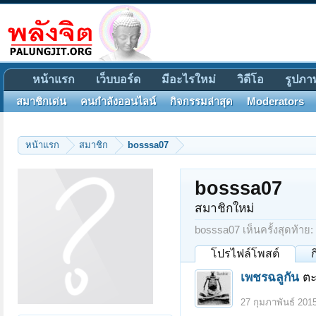
หน้าแรก
เว็บบอร์ด
มีอะไรใหม่
วิดีโอ
รูปภา
สมาชิกเด่น
คนกำลังออนไลน์
กิจกรรมล่าสุด
Moderators
หน้าแรก
สมาชิก
bosssa07
bosssa07
สมาชิกใหม่
bosssa07 เห็นครั้งสุดท้าย:
โปรไฟล์โพสต์
เพชรฉลูกัน
ตะ
27 กุมภาพันธ์ 201