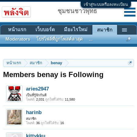
เข้าสู่ระบบหรือลงทะเบียน
ชุมชนชาวพุทธ
หน้าแรก
เว็บบอร์ด
มีอะไรใหม่
สมาชิก
Moderators
โปรไฟล์ที่ถูกโพสต์ล่าสุด
...
หน้าแรก
สมาชิก
benay
Members benay is Following
aries2947
เป็นที่รู้จักกันดี
โพสต์:
2,031
ถูกใจที่ได้รับ:
11,580
harinb
สมาชิก
โพสต์:
36
ถูกใจที่ได้รับ:
16
kittykku