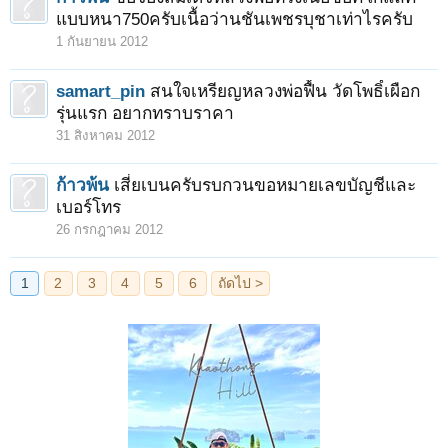
แบบหนา750ครับเนื้อว่านชันเพชรบุชาเท่าไรครับ
1 กันยายน 2012
samart_pin
สนใจเหรียญหลวงพ่อฟื้น วัดโพธิ์เผือก
รุ่นแรก อยากทราบราคา
31 สิงหาคม 2012
ก้าวพ้น
เสี่ยเบนครับรบกวนขอหมายเลขบัญชีและ
เบอร์โทร
26 กรกฎาคม 2012