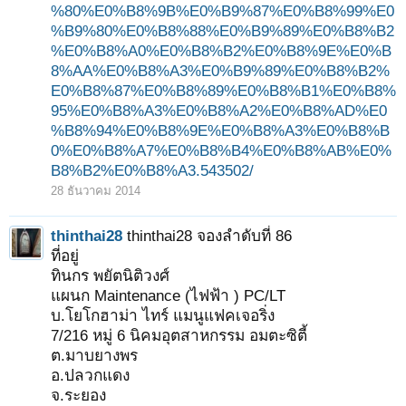
%80%E0%B8%9B%E0%B9%87%E0%B8%99%E0
%B9%80%E0%B8%88%E0%B9%89%E0%B8%B2
%E0%B8%A0%E0%B8%B2%E0%B8%9E%E0%B
8%AA%E0%B8%A3%E0%B9%89%E0%B8%B2%
E0%B8%87%E0%B8%89%E0%B8%B1%E0%B8%
95%E0%B8%A3%E0%B8%A2%E0%B8%AD%E0
%B8%94%E0%B8%9E%E0%B8%A3%E0%B8%B
0%E0%B8%A7%E0%B8%B4%E0%B8%AB%E0%
B8%B2%E0%B8%A3.543502/
28 ธันวาคม 2014
thinthai28
thinthai28 จองลำดับที่ 86
ที่อยู่
ทินกร พยัตนิติวงศ์
แผนก Maintenance (ไฟฟ้า ) PC/LT
บ.โยโกฮาม่า ไทร์ แมนูแฟคเจอริ่ง
7/216 หมู่ 6 นิคมอุตสาหกรรม อมตะซิตี้
ต.มาบยางพร
อ.ปลวกแดง
จ.ระยอง