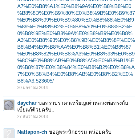
A7%E0%B8%A1%E0%B8%9A%E0%B8%B8%E0
%B8%8D%E0%B9%80%E0%B8%9B%E0%B9%87
%E0%B8%99%E0%B9%80%E0%B8%88%E0%B9
1
2
3
4
5
6
ถัดไป >
%89%E0%B8%B2%E0%B8%A0%E0%B8%B2%E
0%B8%9E%E0%B8%9A%E0%B8%B9%E0%B8%
A3%E0%B8%93%E0%B8%9B%E0%B8%8F%E0%
B8%B4%E0%B8%AA%E0%B8%B1%E0%B8%87
%E0%B8%82%E0%B8%A3%E0%B8%93%E0%B9
%8C%E0%B8%AB%E0%B8%A5%E0%B8%B1%E
0%B8%87%E0%B8%84%E0%B8%B2%E0%B8%A
7%E0%B8%B4%E0%B8%AB%E0%B8%B2%E0%
B8%A3.523605/
30 มกราคม 2014
daychar
ขอทราบราคาเหรียญเต่าหลวงพ่อทรงกับ
เบี้ยแก้ด้วยครับ..
27 ธันวาคม 2013
Nattapon-ch
ขอดูพระนักธรรม หน่อยครับ