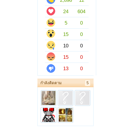
2,898
12
24
604
5
0
15
0
10
0
15
0
13
0
กำลังติดตาม
5