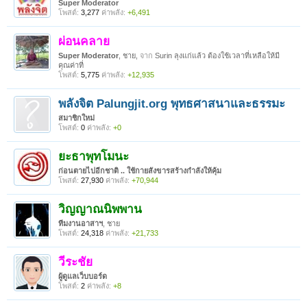
Super Moderator
โพสต์:
3,277
ค่าพลัง:
+6,491
ผ่อนคลาย
Super Moderator
, ชาย,
จาก
Surin ลุงแก่แล้ว ต้องใช้เวลาที่เหลือให้มี
คุณค่าที่
โพสต์:
5,775
ค่าพลัง:
+12,935
พลังจิต Palungjit.org พุทธศาสนาและธรรมะ
สมาชิกใหม่
โพสต์:
0
ค่าพลัง:
+0
ยะธาพุทโมนะ
ก่อนตายไปอีกชาติ .. ใช้กายสังขารสร้างกำลังให้คุ้ม
โพสต์:
27,930
ค่าพลัง:
+70,944
วิญญาณนิพพาน
ทีมงานอาสาฯ
, ชาย
โพสต์:
24,318
ค่าพลัง:
+21,733
วีระชัย
ผู้ดูแลเว็บบอร์ด
โพสต์:
2
ค่าพลัง:
+8