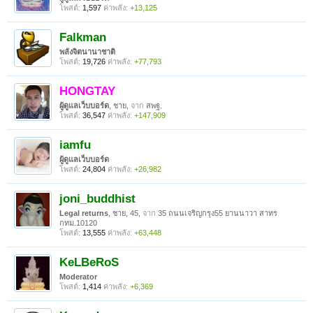
โพสต์:
1,597
ค่าพลัง:
+13,125
Falkman
พลังจิตนานาชาติ
โพสต์:
19,726
ค่าพลัง:
+77,793
HONGTAY
ผู้ดูแลเว็บบอร์ด
, ชาย,
จาก
สพฐ.
โพสต์:
36,547
ค่าพลัง:
+147,909
iamfu
ผู้ดูแลเว็บบอร์ด
โพสต์:
24,804
ค่าพลัง:
+26,982
joni_buddhist
Legal returns
, ชาย, 45,
จาก
35 ถนนเจริญกรุง55 ยานนาวา สาทร
กทม.10120
โพสต์:
13,555
ค่าพลัง:
+63,448
KeLBeRoS
Moderator
โพสต์:
1,414
ค่าพลัง:
+6,369