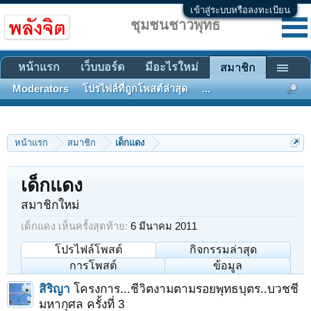
เข้าสู่ระบบหรือลงทะเบียน
ชุมชนชาวพุทธ
หน้าแรก
เว็บบอร์ด
มีอะไรใหม่
สมาชิก
Moderators
โปรไฟล์ที่ถูกโพสต์ล่าสุด
...
หน้าแรก
สมาชิก
เด็กแดง
เด็กแดง
สมาชิกใหม่
เด็กแดง เห็นครั้งสุดท้าย:
6 มีนาคม 2011
โปรไฟล์โพสต์
กิจกรรมล่าสุด
การโพสต์
ข้อมูล
สิริญา
โครงการ...ชีวิตงามตามรอยพุทธบุตร..บวชชี
มหากุศล ครั้งที่ 3