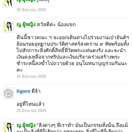
30 มิถุนายน 2009
ญ.ผู้หญิง
สวัสดีค่ะ น้องแขก
คืนนี้ชาวคณะ ฯ จะออกเดินทางไปร่วมงานเป่ายันต์ฯ
ย้อนรอยอุทยานประวัติศาสตร์สงคราม ๙ ทัพพร้อมทั้ง
ไปสักการะสิ่ิงศักดิ์สิทธิ์ที่วัดพระแท่นดงรัง และจะนำ
เงินคงเหลือจากทริปและเงินบริจาคร่วมสร้างพระ
ชำระหนี้สงฆ์ำไปถวายด้วย อนุโมทนาบุญร่วมกันนะ
คะ
26 มิถุนายน 2009
ligore
ดีจ้า
อยู่ที่ไหนแล้ว
25 มิถุนายน 2009
ญ.ผู้หญิง
"สิ่งต่างๆ ที่เราทำ มันเป็นกรรมทั้งนั้น ถึงแม้
จะเป็นสิ่งที่ดีก็เรียกว่า กุศลกรรม สิ่งที่ไม่ดีก็เรียกว่า