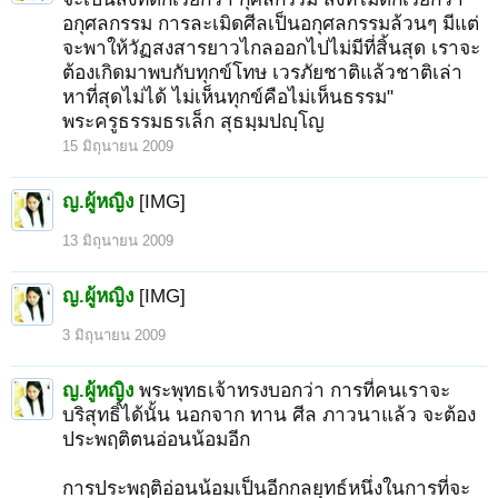
อกุศลกรรม การละเมิดศีลเป็นอกุศลกรรมล้วนๆ มีแต่
จะพาให้วัฏสงสารยาวไกลออกไปไม่มีที่สิ้นสุด เราจะ
ต้องเกิดมาพบกับทุกข์โทษ เวรภัยชาติแล้วชาติเล่า
หาที่สุดไม่ได้ ไม่เห็นทุกข์คือไม่เห็นธรรม"
พระครูธรรมธรเล็ก สุธมฺมปญฺโญ
15 มิถุนายน 2009
ญ.ผู้หญิง
[IMG]
13 มิถุนายน 2009
ญ.ผู้หญิง
[IMG]
3 มิถุนายน 2009
ญ.ผู้หญิง
พระพุทธเจ้าทรงบอกว่า การที่คนเราจะ
บริสุทธิ์ได้นั้น นอกจาก ทาน ศีล ภาวนาแล้ว จะต้อง
ประพฤติตนอ่อนน้อมอีก
การประพฤติอ่อนน้อมเป็นอีกกลยุทธ์หนึ่งในการที่จะ
1
2
ถัดไป >