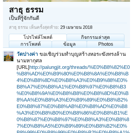
สาธุ ธรรม
เป็นที่รู้จักกันดี
สาธุ ธรรม เห็นครั้งสุดท้าย:
29 เมษายน 2018
โปรไฟล์โพสต์
กิจกรรมล่าสุด
การโพสต์
ข้อมูล
Photos
วัดปางค่า
ขอเชิญร่วมทำบุญสร้างหอระฆังทรงล้าน
นามหากุศล
[URL]
http://palungjit.org/threads/%E0%B8%82%E0
%B8%AD%E0%B9%80%E0%B8%8A%E0%B8%B
4%E0%B8%8D%E0%B8%A3%E0%B9%88%E0%
B8%A7%E0%B8%A1%E0%B8%97%E0%B8%B3
%E0%B8%9A%E0%B8%B8%E0%B8%8D%E0%B
8%AA%E0%B8%A3%E0%B9%89%E0%B8%B2%
E0%B8%87%E0%B8%AB%E0%B8%AD%E0%B8
%A3%E0%B8%B0%E0%B8%86%E0%B8%B1%E
0%B8%87%E0%B8%97%E0%B8%A3%E0%B8%8
7%E0%B8%A5%E0%B9%89%E0%B8%B2%E0%
B8%99%E0%B8%99%E0%B8%B2%E0%B8%A1%