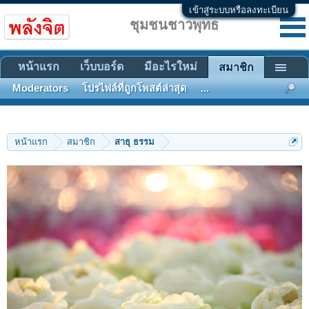
เข้าสู่ระบบหรือลงทะเบียน
ชุมชนชาวพุทธ
หน้าแรก
เว็บบอร์ด
มีอะไรใหม่
สมาชิก
Moderators
โปรไฟล์ที่ถูกโพสต์ล่าสุด
...
หน้าแรก
สมาชิก
สาธุ ธรรม