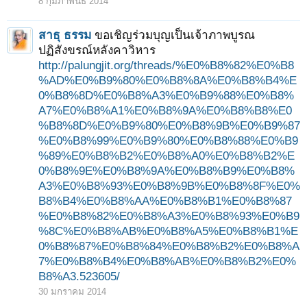
8 กุมภาพันธ์ 2014
สาธุ ธรรม
ขอเชิญร่วมบุญเป็นเจ้าภาพบูรณ
ปฏิสังขรณ์หลังคาวิหาร
http://palungjit.org/threads/%E0%B8%82%E0%B8
%AD%E0%B9%80%E0%B8%8A%E0%B8%B4%E
0%B8%8D%E0%B8%A3%E0%B9%88%E0%B8%
A7%E0%B8%A1%E0%B8%9A%E0%B8%B8%E0
%B8%8D%E0%B9%80%E0%B8%9B%E0%B9%87
%E0%B8%99%E0%B9%80%E0%B8%88%E0%B9
%89%E0%B8%B2%E0%B8%A0%E0%B8%B2%E
0%B8%9E%E0%B8%9A%E0%B8%B9%E0%B8%
A3%E0%B8%93%E0%B8%9B%E0%B8%8F%E0%
B8%B4%E0%B8%AA%E0%B8%B1%E0%B8%87
%E0%B8%82%E0%B8%A3%E0%B8%93%E0%B9
%8C%E0%B8%AB%E0%B8%A5%E0%B8%B1%E
0%B8%87%E0%B8%84%E0%B8%B2%E0%B8%A
7%E0%B8%B4%E0%B8%AB%E0%B8%B2%E0%
B8%A3.523605/
30 มกราคม 2014