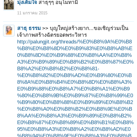
มุ่งเต็มใจ
สาธุๆๆ อนุโมทามิ
11 มกราคม 2015
สาธุ ธรรม
>> บุญใหญ่สร้างยาก...ขอเชิญร่วมเป็น
เจ้าภาพสร้างฉัตรยอดพระวิหาร
http://palungjit.org/threads/%E0%B8%9A%E0%B8
%B8%E0%B8%8D%E0%B9%83%E0%B8%AB%E
0%B8%8D%E0%B9%88%E0%B8%AA%E0%B8%
A3%E0%B9%89%E0%B8%B2%E0%B8%87%E0%
B8%A2%E0%B8%B2%E0%B8%81-
%E0%B8%82%E0%B8%AD%E0%B9%80%E0%B
8%8A%E0%B8%B4%E0%B8%8D%E0%B8%A3%
E0%B9%88%E0%B8%A7%E0%B8%A1%E0%B9
%80%E0%B8%9B%E0%B9%87%E0%B8%99%E0
%B9%80%E0%B8%88%E0%B9%89%E0%B8%B2
%E0%B8%A0%E0%B8%B2%E0%B8%9E%E0%B
8%AA%E0%B8%A3%E0%B9%89%E0%B8%B2%
E0%B8%87%E0%B8%89%E0%B8%B1%E0%B8%
95%E0%B8%A3%E0%B8%A2%E0%B8%AD%E0
%B8%94%E0%B8%9E%E0%B8%A3%E0%B8%B