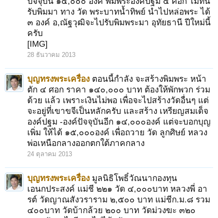
ปัจจุบัน ๑๕,๐๐๐ องค์ พิมพระองค์ปฐม ๔ ศอก ไม่ทัน
รับพิมมา ทาง วัด พระบาทน้ำทิพย์ นำไปหล่อพระ ได้
๓ องค์ อ,ณัฐวุฒิจะไปรับพิมพระมา อุทัยธานี ปีใหม่นี้
ครับ
[IMG]
28 ธันวาคม 2013
บุญทรงพระเครื่อง
ตอนนี้กำลัง จะสร้างพิมพระ หน้า
ตัก ๔ ศอก ราคา ๑๔๐,๐๐๐ บาท ต้องให้พักพวก ร่วม
ด้วย แล้ว เพราะเงินไม่พอ เพื่อจะไปสร้างวัดอื่นๆ แต่
จะอยู่ที่เขาขจีเป็นหลักครับ และสร้าง เหรียญสมเด็จ
องค์ปฐม -องค์ปัจจุบันอีก ๑๔,๐๐๐องค์ แต่จะบอกบุญ
เพิ่ม ให้ได้ ๑๕,๐๐๐องค์ เพื่อถวาย วัด ลูกศิษย์ หลวง
พ่อเหนือกลางออกตกใต้ภาคกลาง
24 ตุลาคม 2013
บุญทรงพระเครื่อง
มูลนิธิโพธิ์วัณนากองทุน
เอนกประสงค์ แม่ชี ๒๒๑ วัด ๔,๐๐๐บาท หลวงพี่ อา
รต์ วัดญาณสังวราราม ๒,๕๐๐ บาท แม่ชีก.ม.๘ รวม
๔๐๐บาท วัดบ้ากล้วย ๒๐๐ บาท วัดม่วงฆะ ๓๒๐