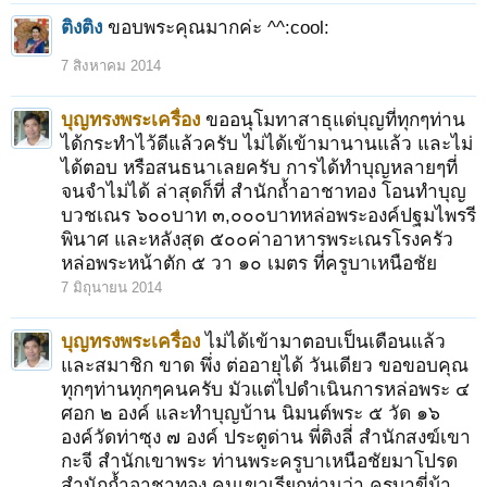
ติงติง
ขอบพระคุณมากค่ะ ^^:cool:
7 สิงหาคม 2014
บุญทรงพระเครื่อง
ขออนุโมทาสาธุแด่บุญที่ทุกๆท่าน
ได้กระทำไว้ดีแล้วครับ ไม่ได้เข้ามานานแล้ว และไม่
ได้ตอบ หรือสนธนาเลยครับ การได้ทำบุญหลายๆที่
จนจำไม่ได้ ล่าสุดก็ที่ สำนักถ้ำอาชาทอง โอนทำบุญ
บวชเณร ๖๐๐บาท ๓,๐๐๐บาทหล่อพระองค์ปฐมไพรรี
พินาศ และหลังสุด ๕๐๐ค่าอาหารพระเณรโรงครัว
หล่อพระหน้าตัก ๕ วา ๑๐ เมตร ที่ครูบาเหนือชัย
7 มิถุนายน 2014
บุญทรงพระเครื่อง
ไม่ได้เข้ามาตอบเป็นเดือนแล้ว
และสมาชิก ขาด พึ่ง ต่ออายุได้ วันเดียว ขอขอบคุณ
ทุกๆท่านทุกๆคนครับ มัวแต่ไปดำเนินการหล่อพระ ๔
ศอก ๒ องค์ และทำบุญบ้าน นิมนต์พระ ๕ วัด ๑๖
องค์วัดท่าซุง ๗ องค์ ประตูด่าน พี่ติงลี่ สำนักสงฆ์เขา
กะจี สำนักเขาพระ ท่านพระครูบาเหนือชัยมาโปรด
สำนักถ้ำอาชาทอง คนเขาเรียกท่านว่า ครูบาขี่ม้า