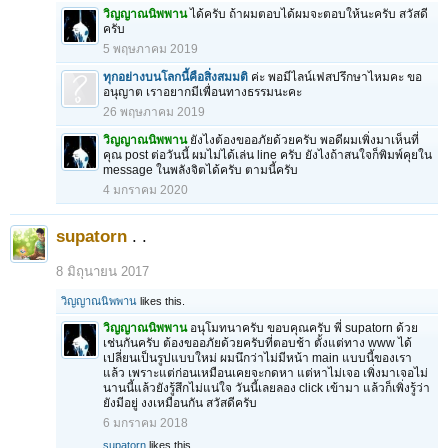
วิญญาณนิพพาน
ได้ครับ ถ้าผมตอบได้ผมจะตอบให้นะครับ สวัสดี
ครับ
5 พฤษภาคม 2019
ทุกอย่างบนโลกนี้คือสิ่งสมมติ
ค่ะ พอมีไลน์เฟสปรึกษาไหมคะ ขอ
อนุญาต เราอยากมีเพื่อนทางธรรมนะคะ
26 พฤษภาคม 2019
วิญญาณนิพพาน
ยังไงต้องขออภัยด้วยครับ พอดีผมเพิ่งมาเห็นที่
คุณ post ต่อวันนี้ ผมไม่ได้เล่น line ครับ ยังไงถ้าสนใจก็พิมพ์คุยใน
message ในพลังจิตได้ครับ ตามนี้ครับ
4 มกราคม 2020
supatorn
. .
8 มิถุนายน 2017
วิญญาณนิพพาน
likes this.
วิญญาณนิพพาน
อนุโมทนาครับ ขอบคุณครับ พี่ supatorn ด้วย
เช่นกันครับ ต้องขออภัยด้วยครับที่ตอบช้า ตั้งแต่ทาง www ได้
เปลี่ยนเป็นรูปแบบใหม่ ผมนึกว่าไม่มีหน้า main แบบนี้ของเรา
แล้ว เพราะแต่ก่อนเหมือนเคยจะกดหา แต่หาไม่เจอ เพิ่งมาเจอไม่
นานนี้แล้วยังรู้สึกไม่แน่ใจ วันนี้เลยลอง click เข้ามา แล้วก็เพิ่งรู้ว่า
ยังมีอยู่ งงเหมือนกัน สวัสดีครับ
6 มกราคม 2018
supatorn
likes this.