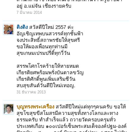
อยู่ อ.แม่จัน เชียงรายครับ
7 มีนาคม 2014
ติงติง
สวัสดีปีใหม่ 2557 ค่ะ
อัญเชิญเทพบนสวรรค์ทุกชั้นฟ้า
จงประสิทธิ์สถาพรชัยให้สุขศรี
ขอให้ผองเพื่อนทุกท่านมี
สุขเกษมเปรมปรีดิ์ทุกวี่วัน
สรรพโศกโรคร้ายให้หายหมด
เกียรติยศพร้อมพรั่งบันดาลขวัญ
เกียรติศักดิ์พูนเพิ่มเสริมชีวัน
สบสุขสันต์วันดีปีใหม่เทอญ.
31 ธันวาคม 2013
1
2
3
4
5
6
→
39
ถัดไป >
บุญทรงพระเครื่อง
สวัสดีปีใหม่แด่ทุกๆคนครับ ขอให้
สุขโขสุขขีสโมสรมีความสุขทั้งทางโลกและทาง
ธรรมครับ ทำสำเร็จแล้ว ถวายวัดครอบครุมทั่ว
ประเทศเกือบ ๑๐๐เปอร์เซ็นพระสมเด็จองค์ปฐม-องค์