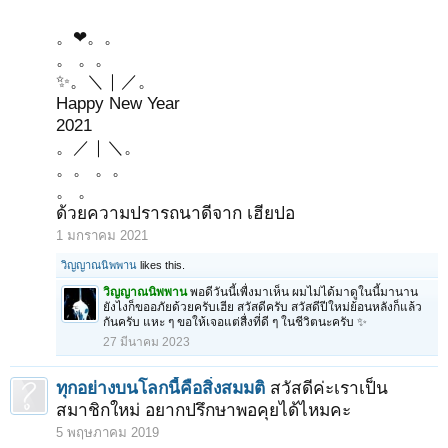
。❤。。
。 。。
✨。＼｜／。
Happy New Year
2021
。／｜＼。
。。 。。
。 。
ด้วยความปรารถนาดีจาก เฮียปอ
1 มกราคม 2021
วิญญาณนิพพาน
likes this.
วิญญาณนิพพาน
พอดีวันนี้เพื่งมาเห็น ผมไม่ได้มาดูในนี้มานาน
ยังไงก็ขออภัยด้วยครับเฮีย สวัสดีครับ สวัสดีปีใหม่ย้อนหลังก็แล้ว
กันครับ แหะ ๆ ขอให้เจอแต่สื่งที่ดี ๆ ในชีวิตนะครับ ✨
27 มีนาคม 2023
ทุกอย่างบนโลกนี้คือสิ่งสมมติ
สวัสดีค่ะเราเป็น
สมาชิกใหม่ อยากปรึกษาพอคุยได้ไหมคะ
5 พฤษภาคม 2019