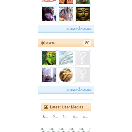
แสดงทั้งหมด
ผู้ติดตาม
80
แสดงทั้งหมด
Latest User Medias
Sarah Hardwig’s Powerful Audition Leaves The Judges INSPIRED! | Auditions | AGT 2026
Pynk Beard Nearly Quit Music... Then He Bet On Himself | Auditions | AGT 2026
ใช้เก้าอี้เพื่อสุขภาพครั้งแรกในชีวิต คุ้มไหม?
ท่าน ว.วชิรเมธี บรรยาย Mother ผู้หญิงที่น่ากอดตลอดกาล
ละครธรรมนำชีวิต | ตอนตุ๊กตาไม้...ของชายชรา
เพลงจีบสาวสไตล์ 90
How to Use After Effects Tricks in CapCut to Hook Your Viewers! (Advanced)
ละครธรรมนำชีวิต | ตอนสำนึกที่ไร้ค่า
ปฏิจจสมุปบาท