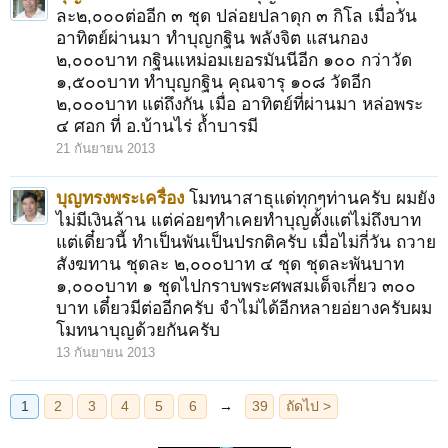
ละ๒,๐๐๐ต่ออีก ๓ ชุด ปล่อยปลาดุก ๓ กิโล เมื่อวัน
อาทิตย์ผ่านมา ทำบุญกฐิน พลังจิต แสนกอง
๒,๐๐๐บาท กฐินแหม่อมเยอรมันนีอีก ๑๐๐ กว่าวัด
๑,๕๐๐บาท ทำบุญกฐิน คุณจารุ ๑๐๘ วัดอีก
๒,๐๐๐บาท แต่ถึงกัน เมื่อ อาทิตย์ที่ผ่านมา หล่อพระ
๔ ศอก ที่ อ.บ้านไร่ ถ้ำบารมี
21 กันยายน 2013
บุญทรงพระเครื่อง
โมทนาสาธุแด่ทุกๆท่านครับ ผมยัง
ไม่มีเงินล้าน แต่ค่อยๆทำเคยทำบุญตั้งแต่ไม่ถึงบาท
แต่เดี๋ยวนี้ ทำเป็นพันเป็นปรกติครับ เมื่อไม่กี่วัน ถวาย
สังฆทาน ชุดละ ๒,๐๐๐บาท ๔ ชุด ชุดละพันบาท
๑,๐๐๐บาท ๑ ชุดไปกราบพระศพสมเด็จเกี่ยว ๓๐๐
บาท เดี๋ยวมีต่ออีกครับ จำไม่ได้อีกหลายอ่ยางครับผม
โมทนาบุญด้วยกันครับ
13 กันยายน 2013