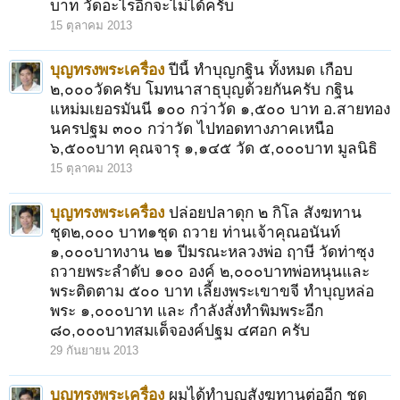
บาท วัดอะไรอีกจะไม่ได้ครับ
15 ตุลาคม 2013
บุญทรงพระเครื่อง
ปีนี้ ทำบุญกฐิน ทั้งหมด เกือบ
๒,๐๐๐วัดครับ โมทนาสาธุบุญด้วยกันครับ กฐิน
แหม่มเยอรมันนี ๑๐๐ กว่าวัด ๑,๕๐๐ บาท อ.สายทอง
นครปฐม ๓๐๐ กว่าวัด ไปทอดทางภาคเหนือ
๖,๕๐๐บาท คุณจารุ ๑,๑๔๕ วัด ๕,๐๐๐บาท มูลนิธิ
15 ตุลาคม 2013
บุญทรงพระเครื่อง
ปล่อยปลาดุก ๒ กิโล สังฆทาน
ชุด๒,๐๐๐ บาท๑ชุด ถวาย ท่านเจ้าคุณอนันท์
๑,๐๐๐บาทงาน ๒๑ ปีมรณะหลวงพ่อ ฤาษี วัดท่าซุง
ถวายพระลำดับ ๑๐๐ องค์ ๒,๐๐๐บาทพ่อหนุนและ
พระติดตาม ๕๐๐ บาท เลี้ยงพระเขาขจี ทำบุญหล่อ
พระ ๑,๐๐๐บาท และ กำลังสั่งทำพิมพระอีก
๘๐,๐๐๐บาทสมเด็จองค์ปฐม ๔ศอก ครับ
29 กันยายน 2013
บุญทรงพระเครื่อง
ผมได้ทำบุญสังฆทานต่ออีก ชุด