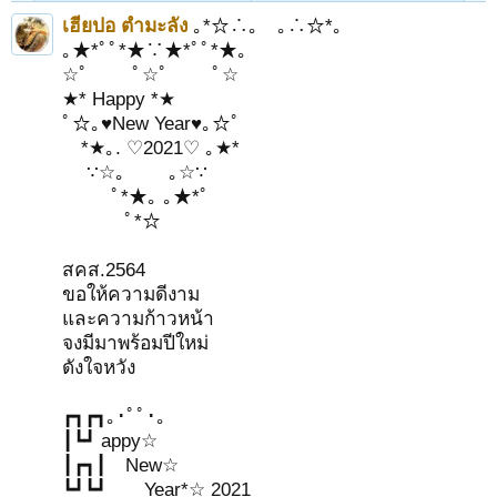
เฮียปอ ตำมะลัง
｡*☆∴｡ ｡∴☆*｡
｡★*ﾟﾟ*★∵★*ﾟﾟ*★｡
☆ﾟ ﾟ☆ﾟ ﾟ☆
★* Happy *★
ﾟ☆｡♥New Year♥｡☆ﾟ
*★｡. ♡2021♡ ｡★*
∵☆｡ ｡☆∵
ﾟ*★｡ ｡★*ﾟ
ﾟ*☆
สคส.2564
ขอให้ความดีงาม
และความก้าวหน้า
จงมีมาพร้อมปีใหม่
ดังใจหวัง
┏┓┏┓｡･ﾟﾟ･｡
┃┗┛ appy☆
┃┏┓┃ New☆
┗┛┗┛ Year*☆ 2021