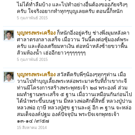
ไม่ได้ทำลืมบ้าง และไปทำอย่างอื่นต้องขออภัยจริงๆ
ครับ ใจจริงอยากทำทุกๆบุญเลยครับ ตอนนี้ก็หนัก
5 กุมภาพันธ์ 2015
บุญทรงพระเครื่อง
ก็หนักอึ่งอยู่ครับ ช่างพึ่งมุมหลังคา
ศาลาตรงกลางเสร็จ เมื่อวาน วันนี้คงต่อซุ้มองค์พระ
ครับ และต้องเตรียมหาเงิน ต่อหน้าหลังซ้ายขวาพื้น
ส้วมห้องน้ำ เฮ่ออีกยาวๆๆๆๆๆๆๆ
5 กุมภาพันธ์ 2015
บุญทรงพระเครื่อง
สวัสดีครับพี่ๆน้องๆทุกๆท่าน เมื่อ
วานไปทำบุญเลี้ยงพระหล่อพระมาครับที่ถ้ำเขากะจี
ท่านมีโครงการสร้างพระพุทธเจ้า ๒๘ พระองค์ ส่วม
ผมทำฐานพระเสร็จ ๕ ฐาน เมื่อวานเหมือนกันก่อนไป
ได้นำพระขึ้นบนฐาน มีหลวงพ่อศักดิ์สิทธิ์ หลวงปู่ปาน
หลวงพ่อ ฤาษี หลวงปู่ศุข ฐานละคู่ อีก ๓ ฐาน จะหล่อ
สมเด็จองค์ปฐม องค์ปัจจุบัน พระปัจเจกพุทธเจ้า
๑๓-๑๔ /๙/๕๗
15 สิงหาคม 2014