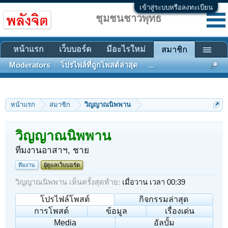
เข้าสู่ระบบหรือลงทะเบียน
ชุมชนชาวพุทธ
หน้าแรก
เว็บบอร์ด
มีอะไรใหม่
สมาชิก
Moderators
โปรไฟล์ที่ถูกโพสต์ล่าสุด
...
หน้าแรก
สมาชิก
วิญญาณนิพพาน
วิญญาณนิพพาน
ทีมงานอาสาฯ
, ชาย
ทีมงาน
ผู้ดูแลเว็บบอร์ด
วิญญาณนิพพาน เห็นครั้งสุดท้าย:
เมื่อวาน เวลา 00:39
โปรไฟล์โพสต์
กิจกรรมล่าสุด
การโพสต์
ข้อมูล
เรื่องเด่น
Media
อัลบั้ม