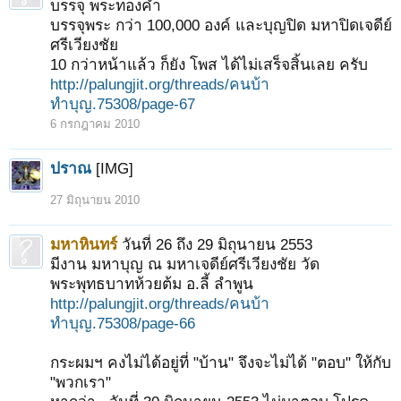
บรรจุ พระทองคำ
บรรจุพระ กว่า 100,000 องค์ และบุญปิด มหาปิดเจดีย์
1
2
ถัดไป >
ศรีเวียงชัย
10 กว่าหน้าแล้ว ก็ยัง โพส ได้ไม่เสร็จสิ้นเลย ครับ
http://palungjit.org/threads/คนบ้า
ทำบุญ.75308/page-67
6 กรกฎาคม 2010
ปราณ
[IMG]
27 มิถุนายน 2010
มหาหินทร์
วันที่ 26 ถึง 29 มิถุนายน 2553
มีงาน มหาบุญ ณ มหาเจดีย์ศรีเวียงชัย วัด
พระพุทธบาทห้วยต้ม อ.ลี้ ลำพูน
http://palungjit.org/threads/คนบ้า
ทำบุญ.75308/page-66
กระผมฯ คงไม่ได้อยู่ที่ "บ้าน" จึงจะไม่ได้ "ตอบ" ให้กับ
"พวกเรา"