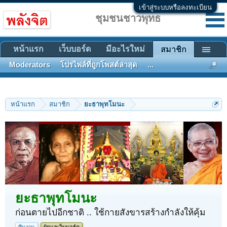
เข้าสู่ระบบหรือลงทะเบียน
ชุมชนชาวพุทธ
หน้าแรก
เว็บบอร์ด
มีอะไรใหม่
สมาชิก
Moderators
โปรไฟล์ที่ถูกโพสต์ล่าสุด
...
หน้าแรก
สมาชิก
ยะธาพุทโมนะ
ยะธาพุทโมนะ
ก่อนตายไปอีกชาติ .. ใช้กายสังขารสร้างกำลังให้คุ้ม