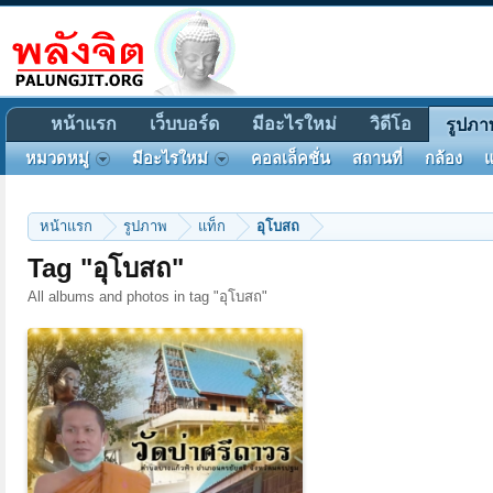
หน้าแรก
เว็บบอร์ด
มีอะไรใหม่
วิดีโอ
รูปภา
หมวดหมู่
มีอะไรใหม่
คอลเล็คชั่น
สถานที่
กล้อง
แ
หน้าแรก
รูปภาพ
แท็ก
อุโบสถ
Tag "อุโบสถ"
All albums and photos in tag "อุโบสถ"