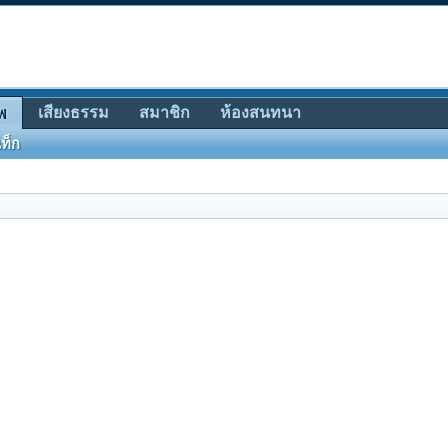
เสียงธรรม
สมาชิก
ห้องสนทนา
พ
ท็ก