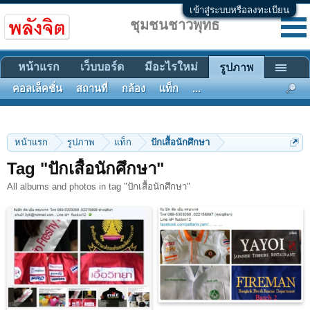
เข้าสู่ระบบหรือลงทะเบียน
ชุมชนชาวพุทธ
หน้าแรก
เว็บบอร์ด
มีอะไรใหม่
รูปภาพ
คอลเล็คชั่น
สถานที่
กล้อง
แท็ก
...
หน้าแรก
รูปภาพ
แท็ก
ปักเสื้อนักศึกษา
Tag "ปักเสื้อนักศึกษา"
All albums and photos in tag "ปักเสื้อนักศึกษา"